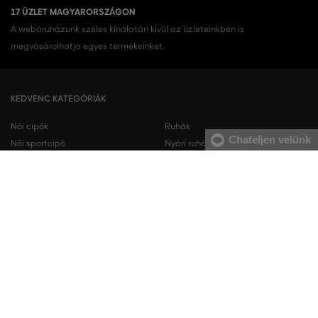
17 ÜZLET MAGYARORSZÁGON
A webáruházunk széles kínálatán kívül az üzleteinkben is
megvásárolhatja egyes termékeinket.
KEDVENC KATEGÓRIÁK
Női cipők
Ruhák
Chateljen velünk
Női sportcipő
Nyári ruhák
Női melegítőfelsők
Ingruhák
Női melegítőnadrágok
Női trikók
Női nadrágok
Szoknyák
Férfi cipők
Férfi melegítőfelsők
Férfi sportcipő
Férfi melegítőnadrágok
Férfi ingek
Férfi pulóverek
Férfi trikók
Férfi nadrágok
Férfi rövidnadrágok
Férfi fehérneműk