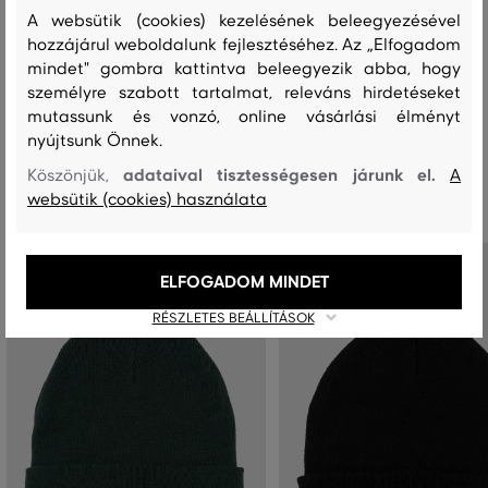
A websütik (cookies) kezelésének beleegyezésével
hozzájárul weboldalunk fejlesztéséhez. Az „Elfogadom
MOSÁS
FEHÉRÍTÉS
SZÁRÍTÁS
VASALÁS
TISZTÍTÁS
mindet" gombra kattintva beleegyezik abba, hogy
személyre szabott tartalmat, releváns hirdetéseket
mutassunk és vonzó, online vásárlási élményt
nyújtsunk Önnek.
Ajánlott termékek
adataival tisztességesen járunk el.
Köszönjük,
A
websütik (cookies) használata
ELFOGADOM MINDET
RÉSZLETES BEÁLLÍTÁSOK