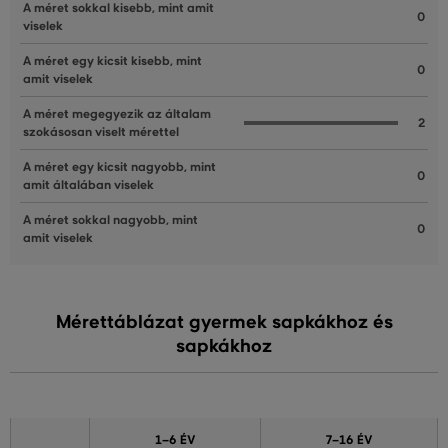
A méret sokkal kisebb, mint amit
0
viselek
A méret egy kicsit kisebb, mint
0
amit viselek
A méret megegyezik az általam
2
szokásosan viselt mérettel
A méret egy kicsit nagyobb, mint
0
amit általában viselek
A méret sokkal nagyobb, mint
0
amit viselek
Mérettáblázat gyermek sapkákhoz és
sapkákhoz
1–6 ÉV
7–16 ÉV