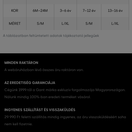
KOR
6M–24M
3–6 év
7–12 év
13–16 év
MÉRET
S/M
L/XL
S/M
L/XL
A táblázatban feltüntetett adatok tájékoztató jellegűek
MINDEN RAKTÁRON
A webáruházban lévő összes áru raktáron van.
AZ EREDETISÉG GARANCIÁJA
Cégünk 1999-től a Gant márka exkluzív forgalmazója Magyarországon.
Nálunk mindig 100%-ban eredeti terméket vásárol.
INGYENES SZÁLLÍTÁST ÉS VISSZAKÜLDÉS
29 990 Ft feletti szállítás mindig ingyenes, az áru visszaküldéséért soha
nem kell fizetnie.