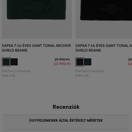
SAPKA 7-16 ÉVES GANT TONAL ARCHIVE
SAPKA 7-16 ÉVES GANT TONAL 
SHIELD BEANIE
SHIELD BEANIE
19 990 Ft
19
13 990 Ft
13
Elérhető méretek:
Elérhető méretek:
S/M
,
L/XL
S/M
,
L/XL
Recenziók
ÜGYFELEINKNEK ÁLTAL ÉRTÉKELT MÉRETEK