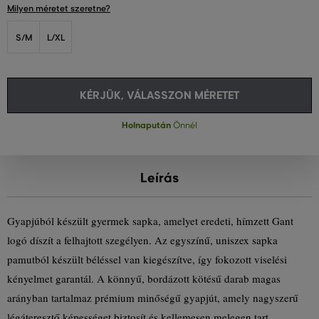
Milyen méretet szeretne?
S/M
L/XL
KÉRJÜK, VÁLASSZON MÉRETET
Holnapután
Önnél
Leírás
Gyapjúból készült gyermek sapka, amelyet eredeti, hímzett Gant
logó díszít a felhajtott szegélyen. Az egyszínű, uniszex sapka
pamutból készült béléssel van kiegészítve, így fokozott viselési
kényelmet garantál. A könnyű, bordázott kötésű darab magas
arányban tartalmaz prémium minőségű gyapjút, amely nagyszerű
légáteresztő képességet biztosít és kellemesen melegen tart.