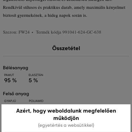
Rendkívül stílusos és praktikus darab, amely maximális kényelmet
biztosít gyermekének, a hideg napok során is.
Szezon: FW24
Termék kódja
991041-624-GC-638
Összetétel
bélésanyag
PAMUT
ELASZTÁN
95 %
5 %
felső anyag
GYAPJÚ
POLIAMID
80 %
20 %
Azért, hogy weboldalunk megfelelően
működjön
(egyetértés a websütikkel)
Kezelési útmutató