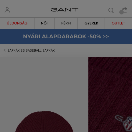
ÚJDONSÁG
NŐI
FÉRFI
GYEREK
OUTLET
NYÁRI ALAPDARABOK -50% >>
SAPKÁK ES BASEBALL SAPKÁK