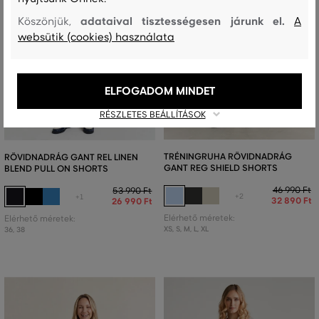
adataival tisztességesen járunk el.
Köszönjük,
A
websütik (cookies) használata
ELFOGADOM MINDET
RÉSZLETES BEÁLLÍTÁSOK
AKCIÓ -30%
AKCIÓ -50%
TRÉNINGRUHA RÖVIDNADRÁG
RÖVIDNADRÁG GANT REL LINEN
GANT REG SHIELD SHORTS
BLEND PULL ON SHORTS
46 990 Ft
53 990 Ft
+2
+1
32 890 Ft
26 990 Ft
Elérhető méretek:
Elérhető méretek:
XS
,
S
,
M
,
L
,
XL
36
,
38