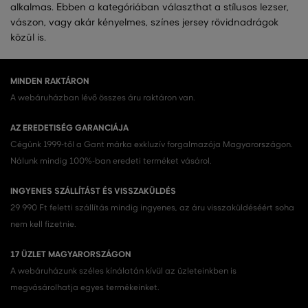
alkalmas. Ebben a kategóriában választhat a stílusos lezser,
vászon, vagy akár kényelmes, színes jersey rövidnadrágok
közül is.
MINDEN RAKTÁRON
A webáruházban lévő összes áru raktáron van.
AZ EREDETISÉG GARANCIÁJA
Cégünk 1999-től a Gant márka exkluzív forgalmazója Magyarországon.
Nálunk mindig 100%-ban eredeti terméket vásárol.
INGYENES SZÁLLÍTÁST ÉS VISSZAKÜLDÉS
29 990 Ft feletti szállítás mindig ingyenes, az áru visszaküldéséért soha
nem kell fizetnie.
17 ÜZLET MAGYARORSZÁGON
A webáruházunk széles kínálatán kívül az üzleteinkben is
megvásárolhatja egyes termékeinket.