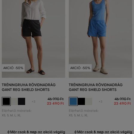
AKCIÓ -50%
AKCIÓ -50%
TRÉNINGRUHA RÖVIDNADRÁG
TRÉNINGRUHA RÖVIDNADRÁG
GANT REG SHIELD SHORTS
GANT REG SHIELD SHORTS
46 990 Ft
46 990 Ft
+3
+3
23 490 Ft
23 490 Ft
Elérhető méretek:
Elérhető méretek:
XS
,
S
,
M
,
L
,
XL
XS
,
S
,
M
,
L
,
XL
Már csak
6 nap
az akció végéig
Már csak
6 nap
az akció végéig