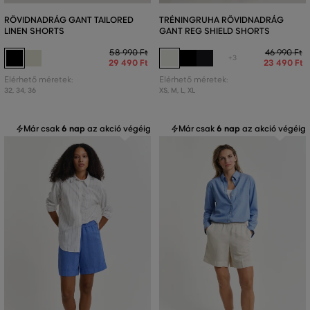
RÖVIDNADRÁG GANT TAILORED
TRÉNINGRUHA RÖVIDNADRÁG
LINEN SHORTS
GANT REG SHIELD SHORTS
58 990 Ft
46 990 Ft
+3
29 490 Ft
23 490 Ft
Elérhető méretek:
Elérhető méretek:
32
,
34
,
36
XS
,
M
,
L
,
XL
Már csak
6 nap
az akció végéig
Már csak
6 nap
az akció végéig