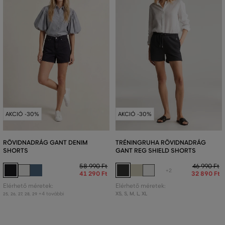
AKCIÓ -30%
AKCIÓ -30%
RÖVIDNADRÁG GANT DENIM
TRÉNINGRUHA RÖVIDNADRÁG
SHORTS
GANT REG SHIELD SHORTS
58 990 Ft
46 990 Ft
+2
41 290 Ft
32 890 Ft
Elérhető méretek:
Elérhető méretek:
+4 további
XS
,
S
,
M
,
L
,
XL
25
,
26
,
27
,
28
,
29