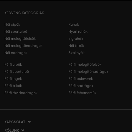
KEDVENC KATEGÓRIÁK
Női cipők
Ruhák
Női sportcipő
Nyári ruhák
Női melegítőfelsők
Ingruhák
Női melegítőnadrágok
Női trikók
Női nadrágok
Szoknyák
Férfi cipők
Férfi melegítőfelsők
Férfi sportcipő
Férfi melegítőnadrágok
Férfi ingek
Férfi pulóverek
Férfi trikók
Férfi nadrágok
Férfi rövidnadrágok
Férfi fehérneműk
KAPCSOLAT
RÓLUNK
VERMONT Services Slovakia s. r. o.