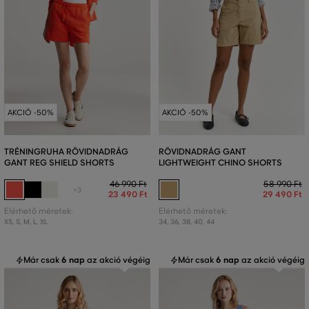
AKCIÓ -50%
AKCIÓ -50%
TRÉNINGRUHA RÖVIDNADRÁG
RÖVIDNADRÁG GANT
GANT REG SHIELD SHORTS
LIGHTWEIGHT CHINO SHORTS
46 990 Ft
58 990 Ft
+3
23 490 Ft
29 490 Ft
Elérhető méretek:
Elérhető méretek:
XS
,
S
,
M
,
L
,
XL
34
,
36
,
38
,
40
,
44
Már csak
6 nap
az akció végéig
Már csak
6 nap
az akció végéig