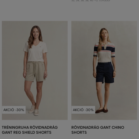
+2 további
32
,
34
,
36
,
38
,
40
AKCIÓ -30%
AKCIÓ -30%
TRÉNINGRUHA RÖVIDNADRÁG
RÖVIDNADRÁG GANT CHINO
GANT REG SHIELD SHORTS
SHORTS