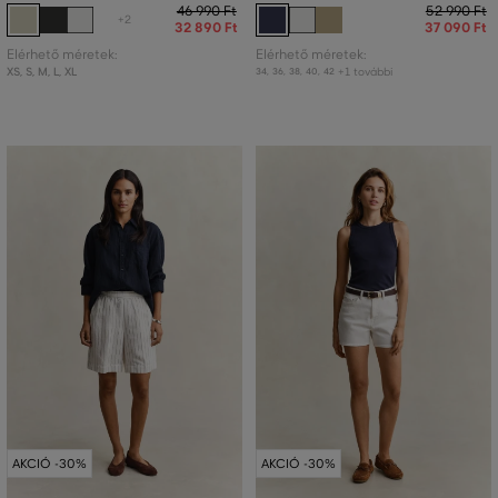
46 990 Ft
52 990 Ft
+2
32 890 Ft
37 090 Ft
Elérhető méretek:
Elérhető méretek:
XS
,
S
,
M
,
L
,
XL
+1 további
34
,
36
,
38
,
40
,
42
AKCIÓ -30%
AKCIÓ -30%