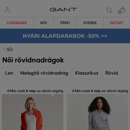
ÚJDONSÁG
NŐI
FÉRFI
GYEREK
OUTLET
NYÁRI ALAPDARABOK -50% >>
NŐI
Női rövidnadrágok
Len
Melegítő rövidnadrág
Klasszikus
Rövid
Már csak
6 nap
az akció végéig
Már csak
6 nap
az akció végéig