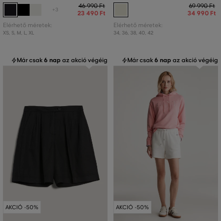
46 990 Ft
69 990 Ft
+3
23 490 Ft
34 990 Ft
Elérhető méretek:
Elérhető méretek:
XS
,
S
,
M
,
L
,
XL
34
,
36
,
38
,
40
,
42
Már csak
6 nap
az akció végéig
Már csak
6 nap
az akció végéig
AKCIÓ -50%
AKCIÓ -50%