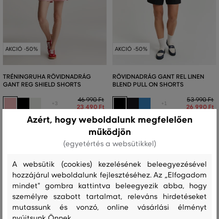
AKCIÓ -50%
AKCIÓ -50%
TRÉNINGRUHA RÖVIDNADRÁG
RÖVIDNADRÁG GANT REL LINEN
GANT REG SHIELD SHORTS
BLEND PULL ON SHORTS
46 990 Ft
53 990 Ft
+3
+1
23 490 Ft
26 990 Ft
Azért, hogy weboldalunk megfelelően
Elérhető méretek:
Elérhető méretek:
S
,
M
,
L
34
,
36
működjön
(egyetértés a websütikkel)
Már csak
6 nap
az akció végéig
A websütik (cookies) kezelésének beleegyezésével
hozzájárul weboldalunk fejlesztéséhez. Az „Elfogadom
mindet" gombra kattintva beleegyezik abba, hogy
személyre szabott tartalmat, releváns hirdetéseket
mutassunk és vonzó, online vásárlási élményt
nyújtsunk Önnek.