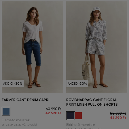
AKCIÓ -30%
AKCIÓ -30%
FARMER GANT DENIM CAPRI
RÖVIDNADRÁG GANT FLORAL
PRINT LINEN PULL ON SHORTS
60 990 Ft
42 690 Ft
58 990 Ft
41 290 Ft
Elérhető méretek:
+2 további
Elérhető méretek:
25
,
26
,
27
,
28
,
29