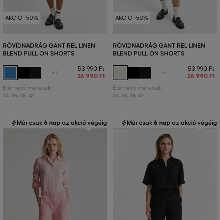
AKCIÓ -50%
AKCIÓ -50%
RÖVIDNADRÁG GANT REL LINEN
RÖVIDNADRÁG GANT REL LINEN
BLEND PULL ON SHORTS
BLEND PULL ON SHORTS
53 990 Ft
53 990 Ft
+1
+1
26 990 Ft
26 990 Ft
Elérhető méretek:
Elérhető méretek:
34
,
36
,
38
,
42
34
,
36
,
38
,
42
Már csak
6 nap
az akció végéig
Már csak
6 nap
az akció végéig