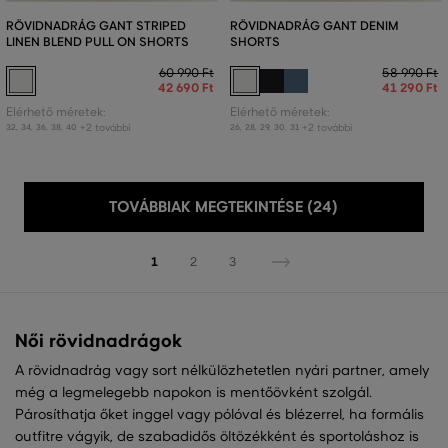
RÖVIDNADRÁG GANT STRIPED
RÖVIDNADRÁG GANT DENIM
LINEN BLEND PULL ON SHORTS
SHORTS
60 990 Ft
58 990 Ft
42 690 Ft
41 290 Ft
Elérhető méretek:
Elérhető méretek:
+2 további
+2 további
32
,
34
,
36
,
38
,
40
26
,
28
,
29
,
30
,
31
TOVÁBBIAK MEGTEKINTÉSE (24)
1
2
3
Női rövidnadrágok
A rövidnadrág vagy sort nélkülözhetetlen nyári partner, amely
még a legmelegebb napokon is mentőövként szolgál.
Párosíthatja őket inggel vagy pólóval és blézerrel, ha formális
outfitre vágyik, de szabadidős öltözékként és sportoláshoz is