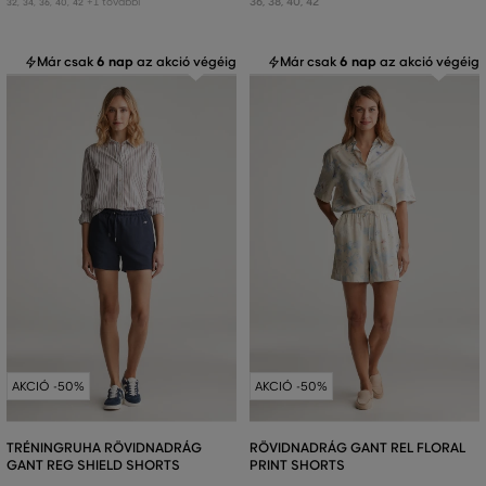
+1 további
36
,
38
,
40
,
42
32
,
34
,
36
,
40
,
42
Már csak
6 nap
az akció végéig
Már csak
6 nap
az akció végéig
AKCIÓ -50%
AKCIÓ -50%
TRÉNINGRUHA RÖVIDNADRÁG
RÖVIDNADRÁG GANT REL FLORAL
GANT REG SHIELD SHORTS
PRINT SHORTS