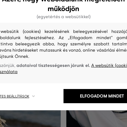
működjön
(egyetértés a websütikkel)
websütik (cookies) kezelésének beleegyezésével hozzájá
boldalunk fejlesztéséhez. Az „Elfogadom mindet" gom
ttintva beleegyezik abba, hogy személyre szabott tartalm
leváns hirdetéseket mutassunk és vonzó, online vásárlási élmé
újtsunk Önnek.
adataival tisztességesen járunk el.
szönjük,
A websütik (cooki
sználata
ELFOGADOM MINDET
TES BEÁLLÍTÁSOK