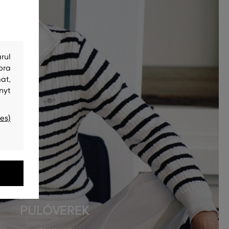
rul
bra
at,
nyt
es)