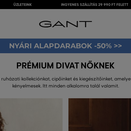
ÜZLETEINK
INGYENES SZÁLLÍTÁS 29 990 FT FELETT
NYÁRI ALAPDARABOK -50% >>
PRÉMIUM DIVAT NŐKNEK
ruházati kollekciónkat, cipőinket és kiegészítőinket, amely
kényelmesek. Itt minden alkalomra talál valamit.