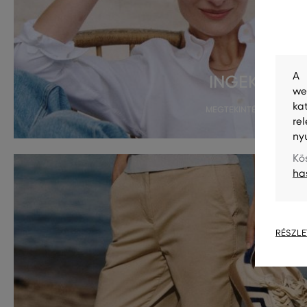
A 
we
ka
re
ny
Kö
ha
RÉSZLE