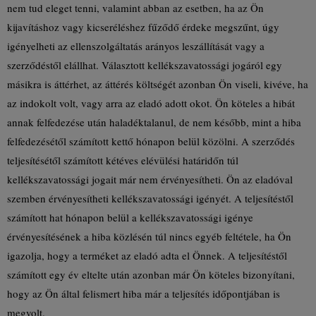
nem tud eleget tenni, valamint abban az esetben, ha az Ön
kijavításhoz vagy kicseréléshez fűződő érdeke megszűnt, úgy
igényelheti az ellenszolgáltatás arányos leszállítását vagy a
szerződéstől elállhat. Választott kellékszavatossági jogáról egy
másikra is áttérhet, az áttérés költségét azonban Ön viseli, kivéve, ha
az indokolt volt, vagy arra az eladó adott okot. Ön köteles a hibát
annak felfedezése után haladéktalanul, de nem később, mint a hiba
felfedezésétől számított kettő hónapon belül közölni. A szerződés
teljesítésétől számított kétéves elévülési határidőn túl
kellékszavatossági jogait már nem érvényesítheti. Ön az eladóval
szemben érvényesítheti kellékszavatossági igényét. A teljesítéstől
számított hat hónapon belül a kellékszavatossági igénye
érvényesítésének a hiba közlésén túl nincs egyéb feltétele, ha Ön
igazolja, hogy a terméket az eladó adta el Önnek. A teljesítéstől
számított egy év eltelte után azonban már Ön köteles bizonyítani,
hogy az Ön által felismert hiba már a teljesítés időpontjában is
megvolt.