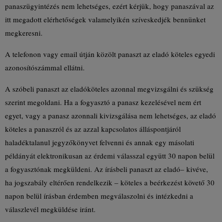
panaszügyintézés nem lehetséges, ezért kérjük, hogy panaszával az
itt megadott elérhetőségek valamelyikén szíveskedjék bennünket
megkeresni.
A telefonon vagy email útján közölt panaszt az eladó köteles egyedi
azonosítószámmal ellátni.
A szóbeli panaszt az eladóköteles azonnal megvizsgálni és szükség
szerint megoldani. Ha a fogyasztó a panasz kezelésével nem ért
egyet, vagy a panasz azonnali kivizsgálása nem lehetséges, az eladó
köteles a panaszról és az azzal kapcsolatos álláspontjáról
haladéktalanul jegyzőkönyvet felvenni és annak egy másolati
példányát elektronikusan az érdemi válasszal együtt 30 napon belül
a fogyasztónak megküldeni. Az írásbeli panaszt az eladó– kivéve,
ha jogszabály eltérően rendelkezik – köteles a beérkezést követő 30
napon belül írásban érdemben megválaszolni és intézkedni a
válaszlevél megküldése iránt.