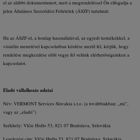
el az alábbi dokumentumot, mert a megrendeléssel Ön elfogadja a
jelen Általános Szerződési Feltételek (ÁSZF) tartalmát.
Ha az ÁSZF-el, a honlap használatával, az egyedi termékekkel, a
vásárlás menetével kapcsolatban kérdése merül fel, kérjük, hogy
rendelése megkezdése előtt vegye fel velünk elérhetőségeinken a
kapcsolatot.
Eladó vállalkozás adatai
Név: VERMONT Services Slovakia s.r.o. (a továbbiakban: „mi”,
vagy az „eladó”)
Székhely: Vlčie Hrdlo 53, 821 07 Bratislava, Szlovákia
Levelezési cím: Vlčie Hrdlo 53, 821 07 Bratislava, Szlovákia