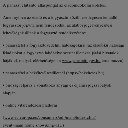
A panaszt elutasító álláspontját az eladóindokolni köteles.
Amennyiben az eladó és a fogyasztó között esetlegesen fennálló
fogyasztói jogvita nem rendeződik, az alábbi jogérvényesítési
lehetőségek állnak a fogyasztó rendelkezésére:
• panasztétel a fogyasztóvédelmi hatóságoknál (az elsőfokú hatósági
feladatokat a fogyasztó lakóhelye szerint illetékes járási hivatalok
látják el, melyek elérhetőségeit a
www.jarasinfo.gov.hu
tartalmazza)
• panasztétel a békéltető testületnél (https://bekeltetes.hu)
• bírósági eljárás a vonatkozó anyagi és eljárási jogszabályok
alapján
• online vitarendezési platform
(
www.ec.europa.eu/consumers/odr/main/index.cfm?
event=main.home.show&lng=HU
)