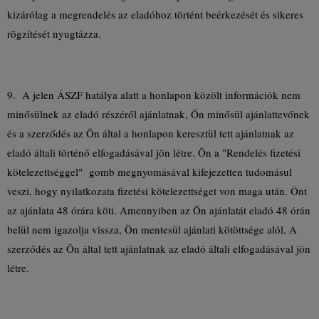
kizárólag a megrendelés az eladóhoz történt beérkezését és sikeres
rögzítését nyugtázza.
9. A jelen ÁSZF hatálya alatt a honlapon közölt információk nem
minősülnek az eladó részéről ajánlatnak, Ön minősül ajánlattevőnek
és a szerződés az Ön által a honlapon keresztül tett ajánlatnak az
eladó általi történő elfogadásával jön létre. Ön a "Rendelés fizetési
kötelezettséggel" gomb megnyomásával kifejezetten tudomásul
veszi, hogy nyilatkozata fizetési kötelezettséget von maga után. Önt
az ajánlata 48 órára köti. Amennyiben az Ön ajánlatát eladó 48 órán
belül nem igazolja vissza, Ön mentesül ajánlati kötöttsége alól. A
szerződés az Ön által tett ajánlatnak az eladó általi elfogadásával jön
létre.