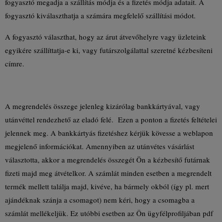
fogyasztó megadja a szállítás módja és a fizetés módja adatait. A
fogyasztó kiválaszthatja a számára megfelelő szállítási módot.
A fogyasztó választhat, hogy az árut átvevőhelyre vagy üzleteink
egyikére szállíttatja-e ki, vagy futárszolgálattal szeretné kézbesíteni
címre.
A megrendelés összege jelenleg kizárólag bankkártyával, vagy
utánvéttel rendezhető az eladó felé. Ezen a ponton a fizetés feltételei
jelennek meg. A bankkártyás fizetéshez kérjük kövesse a weblapon
megjelenő információkat. Amennyiben az utánvétes vásárlást
választotta, akkor a megrendelés összegét Ön a kézbesítő futárnak
fizeti majd meg átvételkor. A számlát minden esetben a megrendelt
termék mellett találja majd, kivéve, ha bármely okból (így pl. mert
ajándéknak szánja a csomagot) nem kéri, hogy a csomagba a
számlát mellékeljük. Ez utóbbi esetben az Ön ügyfélprofiljában pdf