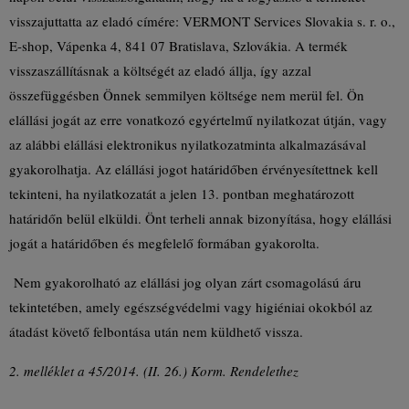
visszajuttatta az eladó címére: VERMONT Services Slovakia s. r. o.,
E-shop, Vápenka 4, 841 07 Bratislava, Szlovákia. A termék
visszaszállításnak a költségét az eladó állja, így azzal
összefüggésben Önnek semmilyen költsége nem merül fel. Ön
elállási jogát az erre vonatkozó egyértelmű nyilatkozat útján, vagy
az alábbi elállási elektronikus nyilatkozatminta alkalmazásával
gyakorolhatja. Az elállási jogot határidőben érvényesítettnek kell
tekinteni, ha nyilatkozatát a jelen 13. pontban meghatározott
határidőn belül elküldi. Önt terheli annak bizonyítása, hogy elállási
jogát a határidőben és megfelelő formában gyakorolta.
Nem gyakorolható az elállási jog olyan zárt csomagolású áru
tekintetében, amely egészségvédelmi vagy higiéniai okokból az
átadást követő felbontása után nem küldhető vissza.
2. melléklet a 45/2014. (II. 26.) Korm. Rendelethez