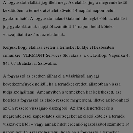
A fogyasztót elállási jog illeti meg. Az elállási jog a megrendeléstől
kezdődően, a termék átvételét követő 14 naptári napon belül
gyakorolható. A fogyasztó haladéktalanul, de legkésőbb az elállási
jog gyakorlásának napjától számított 14 napon belül köteles
visszajuttatni az árut az eladónak.
Kérjük, hogy elállása esetén a terméket küldje el kézbesítési
címünkre: VERMONT Services Slovakia s. r. o., E-shop, Vápenka 4,
841 07 Bratislava, Szlovákia.
A fogyasztó az esetben állhat el a vásárlástól anyagi
következmények nélkül, ha a terméket eredeti állapotban vissza
tudja szolgáltatni. Amennyiben a termékben kár keletkezett, azt
köteles a fogyasztó az eladó részére megtéríteni, illetve az levonható
az Ön részére visszajáró összegből. Az áru ellenértékét és a
megrendeléssel kapcsolatos költségeket az eladó köteles a termék
visszavételétől – vagy annak hitelt érdemlő igazolásától számított 14
napon belül visszaszolgáltatni, hogy ha a fogyasztó a terméket