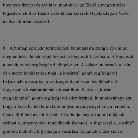
bizonyos fizetési és szállítási módokat - az Eladó a megrendelés
teljesítése előtt az Eladó weboldalán keresztül tájékoztatja a Vevőt
az ilyen korlátozásokról.
8. A honlap az eladó termékeinek bemutatásra szolgál és online
megrendelési lehetőséget biztosít a fogyasztók számára. A fogyasztó
a menüpontok segítségével böngészhet. A választott termék a szín
és a méret kiválasztása után „a kosárba” gomb segítségével
helyezhető a kosárba, a szükséges darabszám beállítható. A
fogyasztó a kosár tartalmát a kosár ikon, illetve a „kosár
megtekintése” gomb segítségével ellenőrizheti. Itt módosíthatja azt,
hogy a kosárba tett termékből milyen mennyiséget kíván rendelni,
illetve törölheti az adott tételt. Itt adhatja meg a kuponkódjának
számát is, amennyiben rendelkezik ilyennel. A fogyasztó a „tovább”
gombra kattintva folyathatja a vásárlási folyamatot. Elsőként a