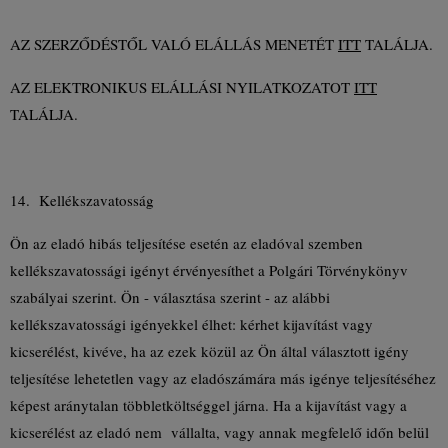
AZ SZERZŐDÉSTŐL VALÓ ELÁLLÁS MENETÉT
ITT
TALÁLJA.
AZ ELEKTRONIKUS ELÁLLÁSI NYILATKOZATOT
ITT
TALÁLJA.
14. Kellékszavatosság
Ön az eladó hibás teljesítése esetén az eladóval szemben
kellékszavatossági igényt érvényesíthet a Polgári Törvénykönyv
szabályai szerint. Ön - választása szerint - az alábbi
kellékszavatossági igényekkel élhet: kérhet kijavítást vagy
kicserélést, kivéve, ha az ezek közül az Ön által választott igény
teljesítése lehetetlen vagy az eladószámára más igénye teljesítéséhez
képest aránytalan többletköltséggel járna. Ha a kijavítást vagy a
kicserélést az eladó nem vállalta, vagy annak megfelelő időn belül