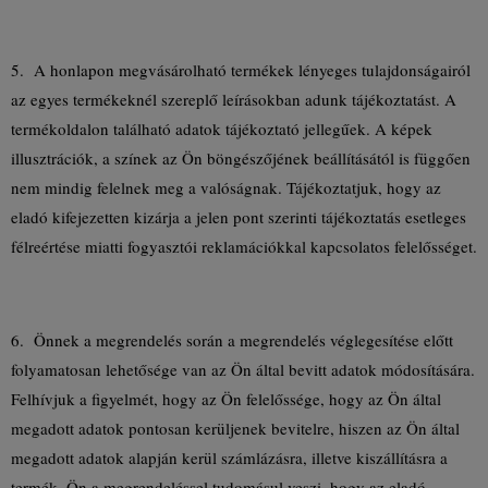
5. A honlapon megvásárolható termékek lényeges tulajdonságairól
az egyes termékeknél szereplő leírásokban adunk tájékoztatást. A
termékoldalon található adatok tájékoztató jellegűek. A képek
illusztrációk, a színek az Ön böngészőjének beállításától is függően
nem mindig felelnek meg a valóságnak. Tájékoztatjuk, hogy az
eladó kifejezetten kizárja a jelen pont szerinti tájékoztatás esetleges
félreértése miatti fogyasztói reklamációkkal kapcsolatos felelősséget.
6. Önnek a megrendelés során a megrendelés véglegesítése előtt
folyamatosan lehetősége van az Ön által bevitt adatok módosítására.
Felhívjuk a figyelmét, hogy az Ön felelőssége, hogy az Ön által
megadott adatok pontosan kerüljenek bevitelre, hiszen az Ön által
megadott adatok alapján kerül számlázásra, illetve kiszállításra a
termék. Ön a megrendeléssel tudomásul veszi, hogy az eladó