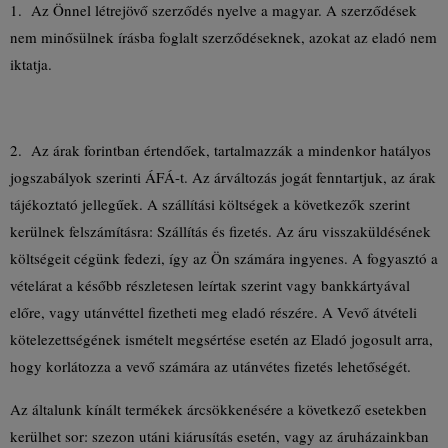
1. Az Önnel létrejövő szerződés nyelve a magyar. A szerződések
nem minősülnek írásba foglalt szerződéseknek, azokat az eladó nem
iktatja.
2. Az árak forintban értendőek, tartalmazzák a mindenkor hatályos
jogszabályok szerinti ÁFÁ-t. Az árváltozás jogát fenntartjuk, az árak
tájékoztató jellegűek. A szállítási költségek a következők szerint
kerülnek felszámításra: Szállítás és fizetés. Az áru visszaküldésének
költségeit cégünk fedezi, így az Ön számára ingyenes. A fogyasztó a
vételárat a később részletesen leírtak szerint vagy bankkártyával
előre, vagy utánvéttel fizetheti meg eladó részére. A Vevő átvételi
kötelezettségének ismételt megsértése esetén az Eladó jogosult arra,
hogy korlátozza a vevő számára az utánvétes fizetés lehetőségét.
Az általunk kínált termékek árcsökkenésére a következő esetekben
kerülhet sor: szezon utáni kiárusítás esetén, vagy az áruházainkban