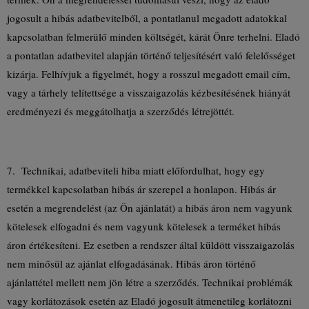
jogosult a hibás adatbevitelből, a pontatlanul megadott adatokkal
kapcsolatban felmerülő minden költségét, kárát Önre terhelni. Eladó
a pontatlan adatbevitel alapján történő teljesítésért való felelősséget
kizárja. Felhívjuk a figyelmét, hogy a rosszul megadott email cím,
vagy a tárhely telítettsége a visszaigazolás kézbesítésének hiányát
eredményezi és meggátolhatja a szerződés létrejöttét.
7. Technikai, adatbeviteli hiba miatt előfordulhat, hogy egy
termékkel kapcsolatban hibás ár szerepel a honlapon. Hibás ár
esetén a megrendelést (az Ön ajánlatát) a hibás áron nem vagyunk
kötelesek elfogadni és nem vagyunk kötelesek a terméket hibás
áron értékesíteni. Ez esetben a rendszer által küldött visszaigazolás
nem minősül az ajánlat elfogadásának. Hibás áron történő
ajánlattétel mellett nem jön létre a szerződés. Technikai problémák
vagy korlátozások esetén az Eladó jogosult átmenetileg korlátozni