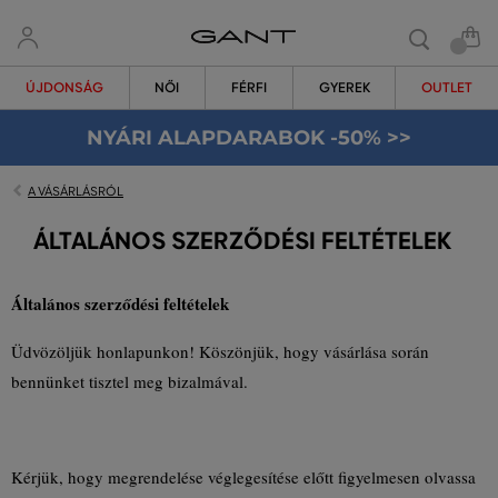
ÚJDONSÁG
NŐI
FÉRFI
GYEREK
OUTLET
NYÁRI ALAPDARABOK -50% >>
A VÁSÁRLÁSRÓL
ÁLTALÁNOS SZERZŐDÉSI FELTÉTELEK
Általános szerződési feltételek
Üdvözöljük honlapunkon! Köszönjük, hogy vásárlása során
bennünket tisztel meg bizalmával.
Kérjük, hogy megrendelése véglegesítése előtt figyelmesen olvassa