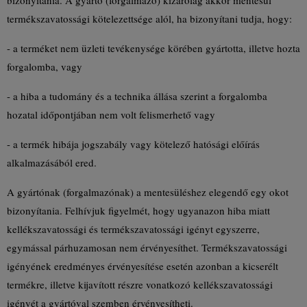
bizonyítania. A gyártó (forgalmazó) kizárólag akkor mentesül
termékszavatossági kötelezettsége alól, ha bizonyítani tudja, hogy:
- a terméket nem üzleti tevékenysége körében gyártotta, illetve hozta
forgalomba, vagy
- a hiba a tudomány és a technika állása szerint a forgalomba
hozatal időpontjában nem volt felismerhető vagy
- a termék hibája jogszabály vagy kötelező hatósági előírás
alkalmazásából ered.
A gyártónak (forgalmazónak) a mentesüléshez elegendő egy okot
bizonyítania. Felhívjuk figyelmét, hogy ugyanazon hiba miatt
kellékszavatossági és termékszavatossági igényt egyszerre,
egymással párhuzamosan nem érvényesíthet. Termékszavatossági
igényének eredményes érvényesítése esetén azonban a kicserélt
termékre, illetve kijavított részre vonatkozó kellékszavatossági
igényét a gyártóval szemben érvényesítheti.