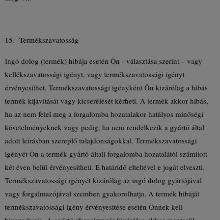
15. Termékszavatosság
Ingó dolog (termék) hibája esetén Ön - választása szerint – vagy
kellékszavatossági igényt, vagy termékszavatossági igényt
érvényesíthet. Termékszavatossági igényként Ön kizárólag a hibás
termék kijavítását vagy kicserélését kérheti. A termék akkor hibás,
ha az nem felel meg a forgalomba hozatalakor hatályos minőségi
követelményeknek vagy pedig, ha nem rendelkezik a gyártó által
adott leírásban szereplő tulajdonságokkal. Termékszavatossági
igényét Ön a termék gyártó általi forgalomba hozatalától számított
két éven belül érvényesítheti. E határidő elteltével e jogát elveszti.
Termékszavatossági igényét kizárólag az ingó dolog gyártójával
vagy forgalmazójával szemben gyakorolhatja. A termék hibáját
termékszavatossági igény érvényesítése esetén Önnek kell