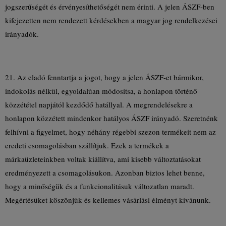
jogszerűségét és érvényesíthetőségét nem érinti. A jelen ÁSZF-ben
kifejezetten nem rendezett kérdésekben a magyar jog rendelkezései
irányadók.
21. Az eladó fenntartja a jogot, hogy a jelen ÁSZF-et bármikor,
indokolás nélkül, egyoldalúan módosítsa, a honlapon történő
közzététel napjától kezdődő hatállyal. A megrendelésekre a
honlapon közzétett mindenkor hatályos ÁSZF irányadó. Szeretnénk
felhívni a figyelmet, hogy néhány régebbi szezon termékeit nem az
eredeti csomagolásban szállítjuk. Ezek a termékek a
márkaüzleteinkben voltak kiállítva, ami kisebb változtatásokat
eredményezett a csomagolásukon. Azonban biztos lehet benne,
hogy a minőségük és a funkcionalitásuk változatlan maradt.
Megértésüket köszönjük és kellemes vásárlási élményt kívánunk.