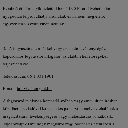
Rendelését bármelyik üzletünkben 1 090 Ft-ért átveheti, ahol
nyugodtan felpróbálhatja a ruhákat, és ha nem megfelelő,
egyszerűen visszaküldheti nekünk.
3. A fogyasztó a termékkel vagy az eladó tevékenységével
kapcsolatos fogyasztói kifogásait az alábbi elérhetőségeken
terjesztheti elő:
Telefonszám: 06 1 901 1901
E-mail:
info@eshopgant.hu
A fogyasztó telefonon keresztül szóban vagy email útján írásban
közölheti az eladóval kapcsolatos panaszát, amely az eladónak a
magatartására, tevékenységére vagy mulasztására vonatkozik.
Tájékoztatjuk Önt, hogy magyarországi partner üzleteinkben a