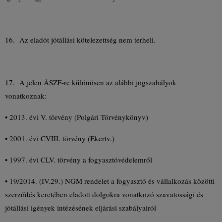
16. Az eladót jótállási kötelezettség nem terheli.
17. A jelen ÁSZF-re különösen az alábbi jogszabályok
vonatkoznak:
• 2013. évi V. törvény (Polgári Törvénykönyv)
• 2001. évi CVIII. törvény (Ekertv.)
• 1997. évi CLV. törvény a fogyasztóvédelemről
• 19/2014. (IV.29.) NGM rendelet a fogyasztó és vállalkozás közötti
szerződés keretében eladott dolgokra vonatkozó szavatossági és
jótállási igények intézésének eljárási szabályairól