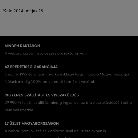
Kelt: 2024. május 29.
MINDEN RAKTÁRON
A webáruházban lévő összes áru raktáron van.
AZ EREDETISÉG GARANCIÁJA
Cégünk 1999-től a Gant márka exkluzív forgalmazója Magyarországon.
Nálunk mindig 100%-ban eredeti terméket vásárol.
INGYENES SZÁLLÍTÁST ÉS VISSZAKÜLDÉS
29 990 Ft feletti szállítás mindig ingyenes, az áru visszaküldéséért soha
nem kell fizetnie.
17 ÜZLET MAGYARORSZÁGON
A webáruházunk széles kínálatán kívül az üzleteinkben is