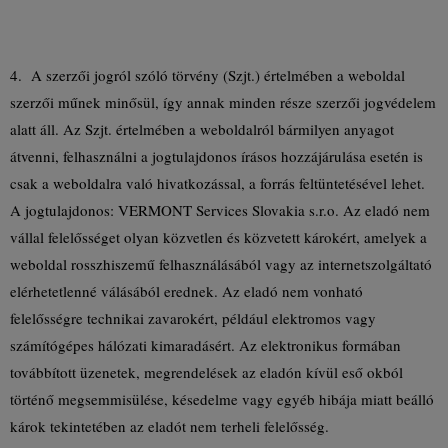
4. A szerzői jogról szóló törvény (Szjt.) értelmében a weboldal
szerzői műnek minősül, így annak minden része szerzői jogvédelem
alatt áll. Az Szjt. értelmében a weboldalról bármilyen anyagot
átvenni, felhasználni a jogtulajdonos írásos hozzájárulása esetén is
csak a weboldalra való hivatkozással, a forrás feltüntetésével lehet.
A jogtulajdonos: VERMONT Services Slovakia s.r.o. Az eladó nem
vállal felelősséget olyan közvetlen és közvetett károkért, amelyek a
weboldal rosszhiszemű felhasználásából vagy az internetszolgáltató
elérhetetlenné válásából erednek. Az eladó nem vonható
felelősségre technikai zavarokért, például elektromos vagy
számítógépes hálózati kimaradásért. Az elektronikus formában
továbbított üzenetek, megrendelések az eladón kívül eső okból
történő megsemmisülése, késedelme vagy egyéb hibája miatt beálló
károk tekintetében az eladót nem terheli felelősség.