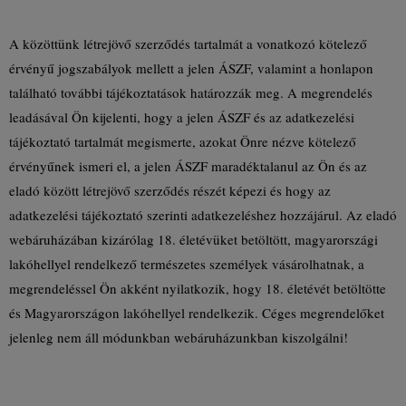
A közöttünk létrejövő szerződés tartalmát a vonatkozó kötelező
érvényű jogszabályok mellett a jelen ÁSZF, valamint a honlapon
található további tájékoztatások határozzák meg. A megrendelés
leadásával Ön kijelenti, hogy a jelen ÁSZF és az adatkezelési
tájékoztató tartalmát megismerte, azokat Önre nézve kötelező
érvényűnek ismeri el, a jelen ÁSZF maradéktalanul az Ön és az
eladó között létrejövő szerződés részét képezi és hogy az
adatkezelési tájékoztató szerinti adatkezeléshez hozzájárul. Az eladó
webáruházában kizárólag 18. életévüket betöltött, magyarországi
lakóhellyel rendelkező természetes személyek vásárolhatnak, a
megrendeléssel Ön akként nyilatkozik, hogy 18. életévét betöltötte
és Magyarországon lakóhellyel rendelkezik. Céges megrendelőket
jelenleg nem áll módunkban webáruházunkban kiszolgálni!