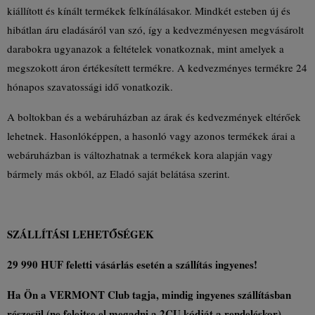
kiállított és kínált termékek felkínálásakor. Mindkét esteben új és
hibátlan áru eladásáról van szó, így a kedvezményesen megvásárolt
darabokra ugyanazok a feltételek vonatkoznak, mint amelyek a
megszokott áron értékesített termékre. A kedvezményes termékre 24
hónapos szavatossági idő vonatkozik.
A boltokban és a webáruházban az árak és kedvezmények eltérőek
lehetnek. Hasonlóképpen, a hasonló vagy azonos termékek árai a
webáruházban is változhatnak a termékek kora alapján vagy
bármely más okból, az Eladó saját belátása szerint.
SZÁLLÍTÁSI LEHETŐSÉGEK
29 990 HUF feletti vásárlás esetén a szállítás ingyenes!
Ha Ön a VERMONT Club tagja, mindig ingyenes szállításban
részesül (ne felejtse el megadni a 2CU kódját a rendeléskor).