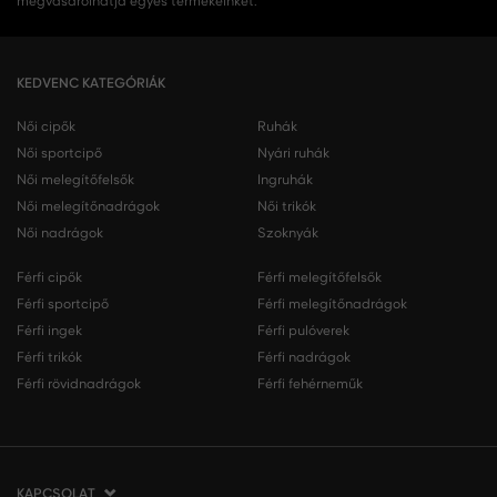
megvásárolhatja egyes termékeinket.
KEDVENC KATEGÓRIÁK
Női cipők
Ruhák
Női sportcipő
Nyári ruhák
Női melegítőfelsők
Ingruhák
Női melegítőnadrágok
Női trikók
Női nadrágok
Szoknyák
Férfi cipők
Férfi melegítőfelsők
Férfi sportcipő
Férfi melegítőnadrágok
Férfi ingek
Férfi pulóverek
Férfi trikók
Férfi nadrágok
Férfi rövidnadrágok
Férfi fehérneműk
KAPCSOLAT