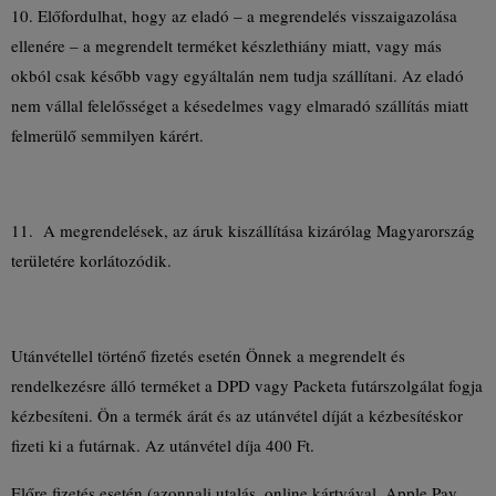
10. Előfordulhat, hogy az eladó – a megrendelés visszaigazolása
ellenére – a megrendelt terméket készlethiány miatt, vagy más
okból csak később vagy egyáltalán nem tudja szállítani. Az eladó
nem vállal felelősséget a késedelmes vagy elmaradó szállítás miatt
felmerülő semmilyen kárért.
11. A megrendelések, az áruk kiszállítása kizárólag Magyarország
területére korlátozódik.
Utánvétellel történő fizetés esetén Önnek a megrendelt és
rendelkezésre álló terméket a DPD vagy Packeta futárszolgálat fogja
kézbesíteni. Ön a termék árát és az utánvétel díját a kézbesítéskor
fizeti ki a futárnak. Az utánvétel díja 400 Ft.
Előre fizetés esetén (azonnali utalás, online kártyával, Apple Pay