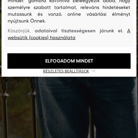
mindet" gombra kattintva beleegyezik abba, hogy
személyre szabott tartalmat, releváns hirdetéseket
mutassunk és vonzó, online vásárlási élményt
GYEREK
nyújtsunk Önnek.
adataival tisztességesen járunk el.
Köszönjük,
A
websütik (cookies) használata
ELFOGADOM MINDET
RÉSZLETES BEÁLLÍTÁSOK