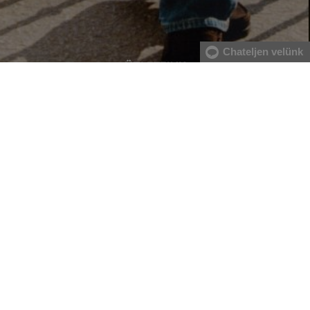
Chateljen velünk
ÜZLETEINK
MINDEN RAKTÁRON
A webáruházban lévő összes áru raktáron van.
AZ EREDETISÉG GARANCIÁJA
Cégünk 1999-től a Gant márka exkluzív forgalmazója Magyarországon.
Nálunk mindig 100%-ban eredeti terméket vásárol.
INGYENES SZÁLLÍTÁST ÉS VISSZAKÜLDÉS