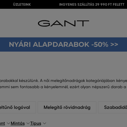
ÜZLETEINK
INGYENES SZÁLLÍTÁS 29 990 FT FELETT
NYÁRI ALAPDARABOK -50% >>
darabokkal készülünk. A női melegítőnadrágok kategóriájában kényel
 Semmi sem fontosabb a kényelemnél, ezért olyan népszerű darab a
eltűnő logóval
Melegítő rövidnadrág
Szabadidő
ánt
Mintás
Típus