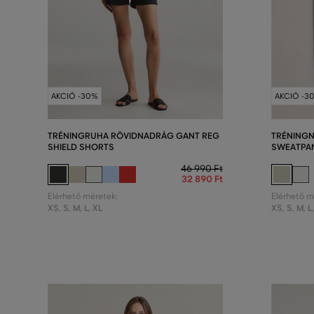
AKCIÓ -30%
AKCIÓ -3
TRÉNINGRUHA RÖVIDNADRÁG GANT REG
TRÉNINGN
SHIELD SHORTS
SWEATPA
46 990 Ft
32 890 Ft
Elérhető méretek:
Elérhető m
XS
,
S
,
M
,
L
,
XL
XS
,
S
,
M
,
L