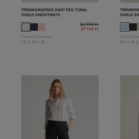
TRÉNINGNADRÁG GANT REG TONAL
TRÉNING
SHIELD SWEATPANTS
SHIELD S
53 990 Ft
37 790 Ft
Elérhető méretek:
Elérhető m
XS
,
S
,
M
,
L
,
XL
XS
,
S
,
M
,
L