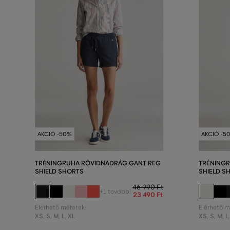
AKCIÓ -50%
AKCIÓ -5
TRÉNINGRUHA RÖVIDNADRÁG GANT REG
TRÉNING
SHIELD SHORTS
SHIELD S
46 990 Ft
+1 további
23 490 Ft
Elérhető méretek:
Elérhető m
XS
,
S
,
M
,
L
,
XL
XS
,
S
,
M
,
L