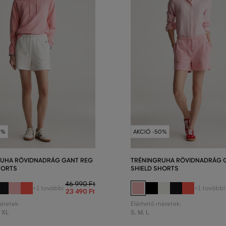
0%
AKCIÓ -50%
RUHA RÖVIDNADRÁG GANT REG
TRÉNINGRUHA RÖVIDNADRÁG 
HORTS
SHIELD SHORTS
46 990 Ft
+1 további
+1 további
23 490 Ft
éretek:
Elérhető méretek:
,
XL
S
,
M
,
L