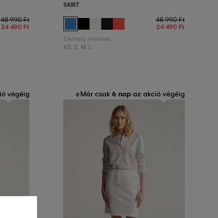
SKIRT
48 990 Ft
48 990 Ft
24 490 Ft
24 490 Ft
Elérhető méretek:
XS
,
S
,
M
,
L
6 nap
ió végéig
Már csak
az akció végéig