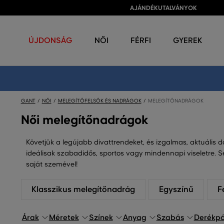
AJÁNDÉKUTALVÁNYOK
ÚJDONSÁG
NŐI
FÉRFI
GYEREK
GANT
NŐI
MELEGÍTŐFELSŐK ÉS NADRÁGOK
MELEGÍTŐNADRÁGOK
Női melegítőnadrágok
Követjük a legújabb divattrendeket, és izgalmas, aktuális 
ideálisak szabadidős, sportos vagy mindennapi viseletre.
saját szemével!
Klasszikus melegítőnadrág
Egyszínű
F
Árak
Méretek
Színek
Anyag
Szabás
Derékp