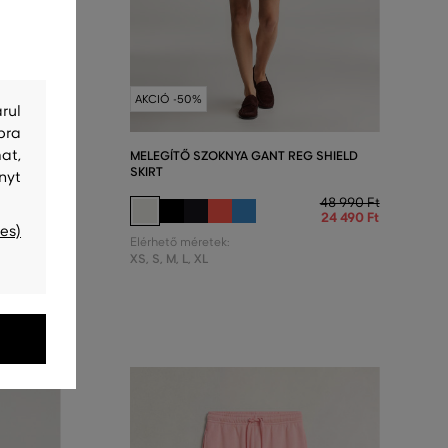
AKCIÓ -50%
rul
bra
at,
GANT REG
MELEGÍTŐ SZOKNYA GANT REG SHIELD
SKIRT
nyt
46 990 Ft
48 990 Ft
23 490 Ft
24 490 Ft
es)
Elérhető méretek:
XS
,
S
,
M
,
L
,
XL
ió végéig