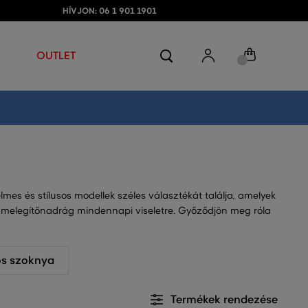
HÍVJON: 06 1 901 1901
OUTLET
mes és stílusos modellek széles választékát találja, amelyek
 melegítőnadrág mindennapi viseletre. Győződjön meg róla
s szoknya
Termékek rendezése