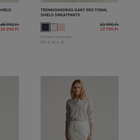
HIELD
TRÉNINGNADRÁG GANT REG TONAL
SHIELD SWEATPANTS
48 990 Ft
53 990 Ft
34 290 Ft
37 790 Ft
Elérhető méretek:
XS
,
S
,
M
,
L
,
XL