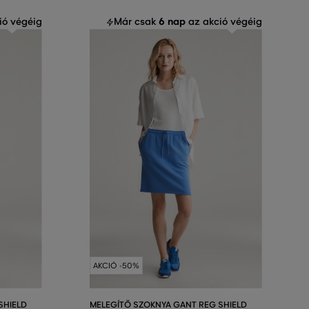
6 nap
ió végéig
Már csak
az akció végéig
AKCIÓ -50%
SHIELD
MELEGÍTŐ SZOKNYA GANT REG SHIELD