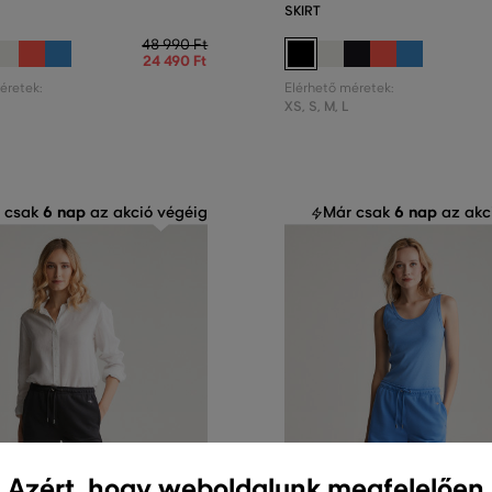
SKIRT
48 990 Ft
24 490 Ft
éretek:
Elérhető méretek:
XS
,
S
,
M
,
L
6 nap
6 nap
 csak
az akció végéig
Már csak
az akc
Azért, hogy weboldalunk megfelelően