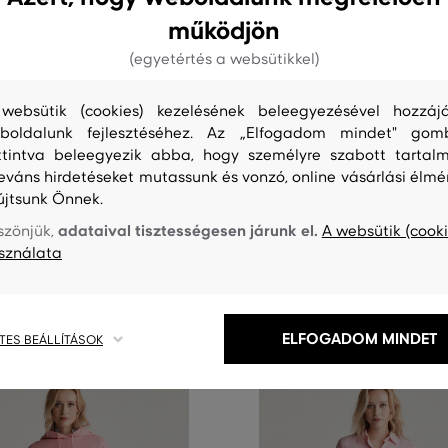
működjön
(egyetértés a websütikkel)
0%
AKCIÓ -50%
websütik (cookies) kezelésének beleegyezésével hozzájá
boldalunk fejlesztéséhez. Az „Elfogadom mindet" gom
ttintva beleegyezik abba, hogy személyre szabott tartalm
RUHA RÖVIDNADRÁG GANT REG
TRÉNINGRUHA RÖVIDNADRÁG 
HORTS
SHIELD SHORTS
leváns hirdetéseket mutassunk és vonzó, online vásárlási élmé
újtsunk Önnek.
46 990 Ft
+1 további
+1 további
23 490 Ft
adataival tisztességesen járunk el.
szönjük,
A websütik (cooki
éretek:
Elérhető méretek:
sználata
,
XL
XS
,
S
,
M
,
L
,
XL
ELFOGADOM MINDET
TES BEÁLLÍTÁSOK
6 nap
6 nap
 csak
az akció végéig
Már csak
az akc