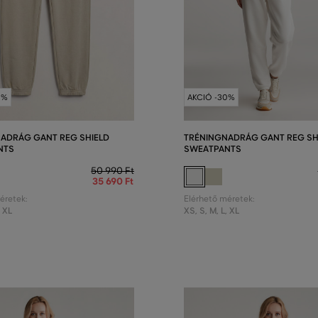
0%
AKCIÓ -30%
ADRÁG GANT REG SHIELD
TRÉNINGNADRÁG GANT REG SH
NTS
SWEATPANTS
50 990 Ft
35 690 Ft
éretek:
Elérhető méretek:
,
XL
XS
,
S
,
M
,
L
,
XL