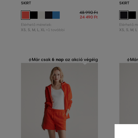
SKIRT
SKIRT
48 990 Ft
24 490 Ft
Elérhető méretek:
Elérhető m
XS
,
S
,
M
,
L
,
XL
XS
,
S
,
M
,
L
+1 további
6 nap
Már csak
az akció végéig
Már