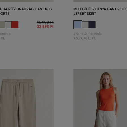
RUHA RÖVIDNADRÁG GANT REG
MELEGÍTŐSZOKNYA GANT REG S
HORTS
JERSEY SKIRT
46 990 Ft
32 890 Ft
éretek:
Elérhető méretek:
,
XL
XS
,
S
,
M
,
L
,
XL