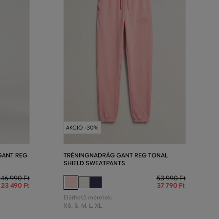
AKCIÓ -30%
GANT REG
TRÉNINGNADRÁG GANT REG TONAL
SHIELD SWEATPANTS
46 990 Ft
53 990 Ft
23 490 Ft
37 790 Ft
Elérhető méretek:
XS
,
S
,
M
,
L
,
XL