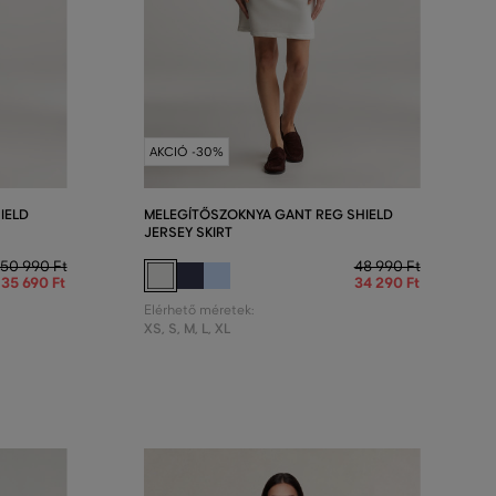
AKCIÓ -30%
IELD
MELEGÍTŐSZOKNYA GANT REG SHIELD
JERSEY SKIRT
50 990 Ft
48 990 Ft
35 690 Ft
34 290 Ft
Elérhető méretek:
XS
,
S
,
M
,
L
,
XL