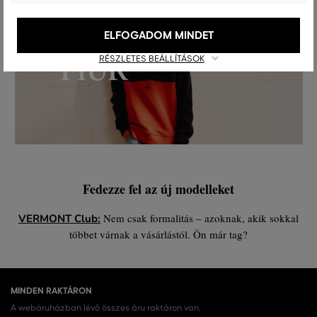
ELFOGADOM MINDET
RÉSZLETES BEÁLLÍTÁSOK
Fedezze fel az új modelleket
Nem csak formalitás – azoknak, akik sokkal
VERMONT Club:
többet várnak a vásárlástól. Ön már tag?
MINDEN RAKTÁRON
A webáruházban lévő összes áru raktáron van.