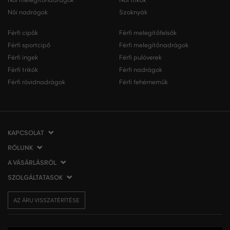
Női nadrágok
Szoknyák
Férfi cipők
Férfi melegítőfelsők
Férfi sportcipő
Férfi melegítőnadrágok
Férfi ingek
Férfi pulóverek
Férfi trikók
Férfi nadrágok
Férfi rövidnadrágok
Férfi fehérneműk
KAPCSOLAT
RÓLUNK
VERMONT Services Slovakia s. r. o.
Vlčie hrdlo 53
A VÁSÁRLÁSRÓL
Cégünkről
821 07 Bratislava
Elérhetőség
SZOLGÁLTATASOK
A vásárlás menete
Szlovákia
VERMONT üzleteink
Általános szerződési feltételek
Szállítás és fizetés
tel.:
06 1 901 1901
Affiliate
AZ ÁRU VISSZATÉRÍTÉSE
Az áru visszatérítése/visszáru
Ajándékutalványok
info@eshopgant.hu
Sajtó
Panaszok
VERMONT Club
A sütik (cookies) használata