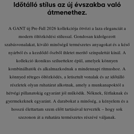
Időtálló stílus az új évszakba való
átmenethez.
A GANT új Pre-Fall 2026 kollekciója ötvözi a laza eleganciát a
modern öltözködési stílussal. Gondosan kidolgozott
szabásvonalakat, kiváló minőségű természetes anyagokat és a késő
nyárból és a kezdődő őszből ihletet merítő színpalettát kínál. A
kollekció ikonikus sziluettekre épül, amelyek könnyen
kombinálhatók és alkalmazkodnak a mindennapi ritmushoz. A
könnyed réteges öltözködés, a letisztult vonalak és az időtálló
részletek olyan ruhatárat alkotnak, amely a munkanapoktól a
hétvégi pillanatokig egyaránt jól működik. Nőknek, férfiaknak és
gyermekeknek egyaránt. A darabokat a minőség, a kényelem és a
hosszú élettartam szem előtt tartásával tervezték – hogy sok
szezonon át a ruhatára természetes részévé váljanak.