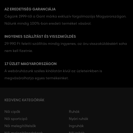
AZ EREDETISÉG GARANCIÁJA
Cégünk 1999-től a Gant márka exkluzív forgalmazója Magyarországon.
Nálunk mindig 100%-ban eredeti terméket vásárol.
INGYENES SZÁLLÍTÁST ÉS VISSZAKÜLDÉS
29 990 Ft feletti szállítás mindig ingyenes, az áru visszaküldéséért soha
nem kell fizetnie.
17 ÜZLET MAGYARORSZÁGON
A webáruházunk széles kínálatán kívül az üzleteinkben is
megvásárolhatja egyes termékeinket.
KEDVENC KATEGÓRIÁK
Női cipők
Ruhák
Női sportcipő
Nyári ruhák
Női melegítőfelsők
Ingruhák
Női melegítőnadrágok
Női trikók