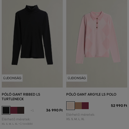
ÚJDONSÁG
ÚJDONSÁG
PÓLÓ GANT RIBBED LS
PÓLÓ GANT ARGYLE LS POLO
TURTLENECK
52 990 Ft
36 990 Ft
+1
Elérhető méretek:
Elérhető méretek:
XS
,
S
,
M
,
L
,
XL
+1 további
XS
,
S
,
M
,
L
,
XL