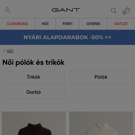
ÚJDONSÁG
NŐI
FÉRFI
GYEREK
OUTLET
NYÁRI ALAPDARABOK -50% >>
NŐI
Női pólók és trikók
Trikók
Pólók
Garbó