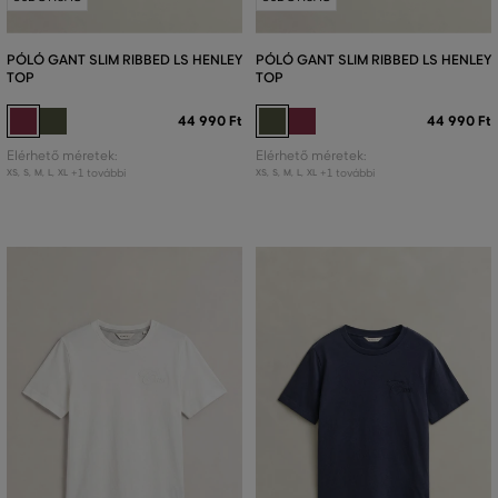
PÓLÓ GANT SLIM RIBBED LS HENLEY
PÓLÓ GANT SLIM RIBBED LS HENLEY
TOP
TOP
44 990 Ft
44 990 Ft
Elérhető méretek:
Elérhető méretek:
+1 további
+1 további
XS
,
S
,
M
,
L
,
XL
XS
,
S
,
M
,
L
,
XL