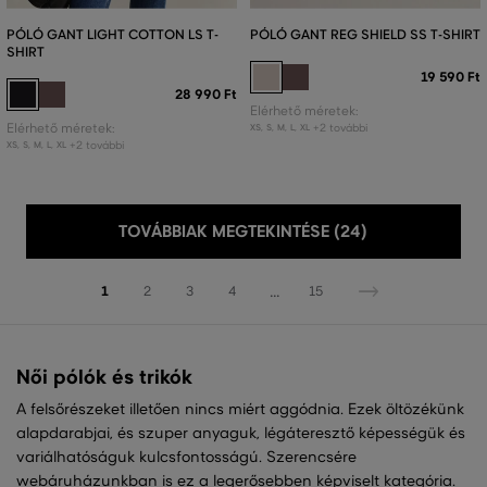
PÓLÓ GANT LIGHT COTTON LS T-
PÓLÓ GANT REG SHIELD SS T-SHIRT
SHIRT
19 590 Ft
28 990 Ft
Elérhető méretek:
Elérhető méretek:
+2 további
XS
,
S
,
M
,
L
,
XL
+2 további
XS
,
S
,
M
,
L
,
XL
TOVÁBBIAK MEGTEKINTÉSE (24)
...
1
2
3
4
15
Női pólók és trikók
A felsőrészeket illetően nincs miért aggódnia. Ezek öltözékünk
alapdarabjai, és szuper anyaguk, légáteresztő képességük és
variálhatóságuk kulcsfontosságú. Szerencsére
webáruházunkban is ez a legerősebben képviselt kategória.