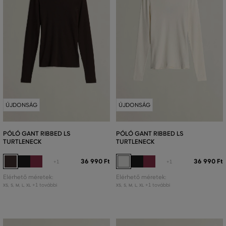
ÚJDONSÁG
ÚJDONSÁG
PÓLÓ GANT RIBBED LS
PÓLÓ GANT RIBBED LS
TURTLENECK
TURTLENECK
36 990 Ft
36 990 Ft
+1
+1
Elérhető méretek:
Elérhető méretek:
+1 további
+1 további
XS
,
S
,
M
,
L
,
XL
XS
,
S
,
M
,
L
,
XL