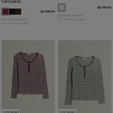
TURTLENECK
28 990 Ft
36 990 Ft
+1
Elérhető méretek:
Elérhető méretek:
+1 további
XS
,
S
,
M
,
L
,
XL
+1 további
XS
,
S
,
M
,
L
,
XL
ÚJDONSÁG
ÚJDONSÁG