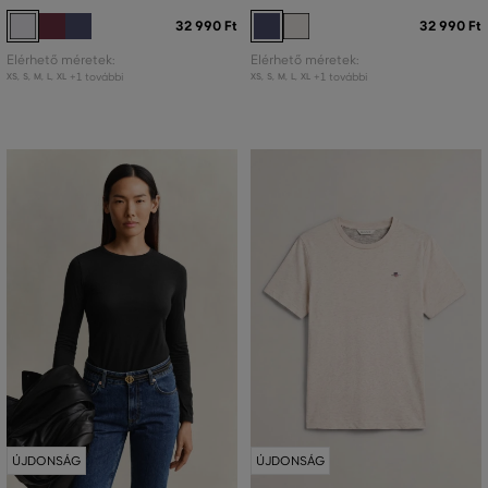
32 990 Ft
32 990 Ft
Elérhető méretek:
Elérhető méretek:
+1 további
+1 további
XS
,
S
,
M
,
L
,
XL
XS
,
S
,
M
,
L
,
XL
ÚJDONSÁG
ÚJDONSÁG