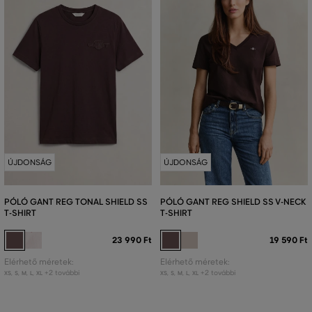
ÚJDONSÁG
ÚJDONSÁG
PÓLÓ GANT REG TONAL SHIELD SS
PÓLÓ GANT REG SHIELD SS V-NECK
T-SHIRT
T-SHIRT
23 990 Ft
19 590 Ft
Elérhető méretek:
Elérhető méretek:
+2 további
+2 további
XS
,
S
,
M
,
L
,
XL
XS
,
S
,
M
,
L
,
XL