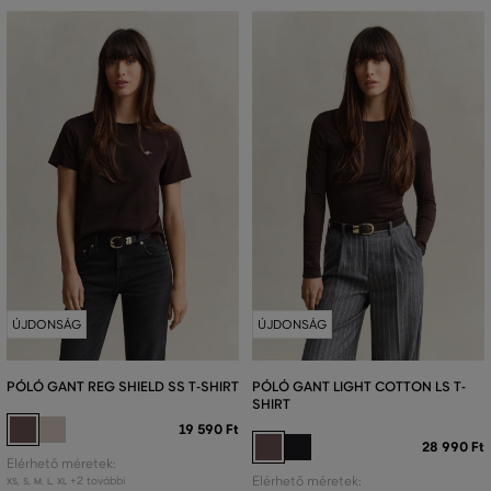
ÚJDONSÁG
ÚJDONSÁG
PÓLÓ GANT REG SHIELD SS T-SHIRT
PÓLÓ GANT LIGHT COTTON LS T-
SHIRT
19 590 Ft
28 990 Ft
Elérhető méretek:
+2 további
Elérhető méretek:
XS
,
S
,
M
,
L
,
XL