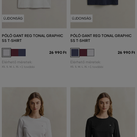
ÚJDONSÁG
ÚJDONSÁG
PÓLÓ GANT REG TONAL GRAPHIC
PÓLÓ GANT REG TONAL GRAPHIC
SS T-SHIRT
SS T-SHIRT
26 990 Ft
26 990 Ft
Elérhető méretek:
Elérhető méretek:
+1 további
+1 további
XS
,
S
,
M
,
L
,
XL
XS
,
S
,
M
,
L
,
XL