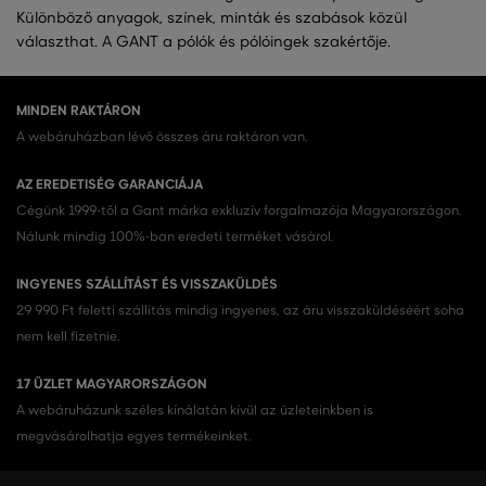
Különböző anyagok, színek, minták és szabások közül
választhat. A GANT a pólók és pólóingek szakértője.
MINDEN RAKTÁRON
A webáruházban lévő összes áru raktáron van.
AZ EREDETISÉG GARANCIÁJA
Cégünk 1999-től a Gant márka exkluzív forgalmazója Magyarországon.
Nálunk mindig 100%-ban eredeti terméket vásárol.
INGYENES SZÁLLÍTÁST ÉS VISSZAKÜLDÉS
29 990 Ft feletti szállítás mindig ingyenes, az áru visszaküldéséért soha
nem kell fizetnie.
17 ÜZLET MAGYARORSZÁGON
A webáruházunk széles kínálatán kívül az üzleteinkben is
megvásárolhatja egyes termékeinket.