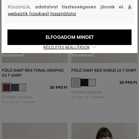
adataival tisztességesen járunk el.
Köszönjük,
A
websütik (cookies) használata
ELFOGADOM MINDET
RÉSZLETES BEÁLLÍTÁSOK
ÚJDONSÁG
ÚJDONSÁG
PÓLÓ GANT REG TONAL GRAPHIC
PÓLÓ GANT REG SHIELD LS T-SHIRT
SS T-SHIRT
25 990 Ft
26 990 Ft
Elérhető méretek:
Elérhető méretek:
+1 további
XS
,
S
,
M
,
L
,
XL
+1 további
XS
,
S
,
M
,
L
,
XL