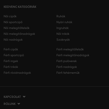
KEDVENC KATEGÓRIÁK
Női cipők
Ruhák
Női sportcipő
Nyári ruhák
Női melegítőfelsők
Ingruhák
Női melegítőnadrágok
Női trikók
Női nadrágok
Szoknyák
Férfi cipők
Férfi melegítőfelsők
Férfi sportcipő
Férfi melegítőnadrágok
Férfi ingek
Férfi pulóverek
Férfi trikók
Férfi nadrágok
Férfi rövidnadrágok
Férfi fehérneműk
KAPCSOLAT
RÓLUNK
VERMONT Services Slovakia s. r. o.