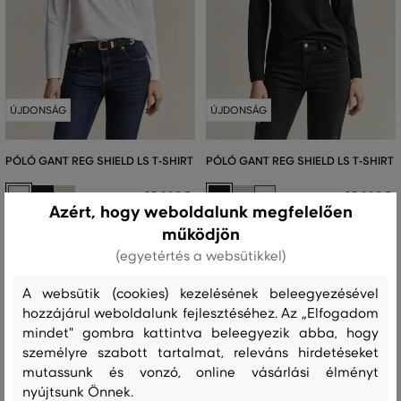
ÚJDONSÁG
ÚJDONSÁG
PÓLÓ GANT REG SHIELD LS T-SHIRT
PÓLÓ GANT REG SHIELD LS T-SHIRT
25 990 Ft
25 990 Ft
Azért, hogy weboldalunk megfelelően
Elérhető méretek:
Elérhető méretek:
működjön
+1 további
+1 további
XS
,
S
,
M
,
L
,
XL
XS
,
S
,
M
,
L
,
XL
(egyetértés a websütikkel)
A websütik (cookies) kezelésének beleegyezésével
hozzájárul weboldalunk fejlesztéséhez. Az „Elfogadom
mindet" gombra kattintva beleegyezik abba, hogy
személyre szabott tartalmat, releváns hirdetéseket
mutassunk és vonzó, online vásárlási élményt
nyújtsunk Önnek.