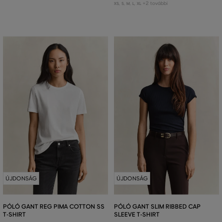
+2 további
XS
,
S
,
M
,
L
,
XL
ÚJDONSÁG
ÚJDONSÁG
PÓLÓ GANT REG PIMA COTTON SS
PÓLÓ GANT SLIM RIBBED CAP
T-SHIRT
SLEEVE T-SHIRT