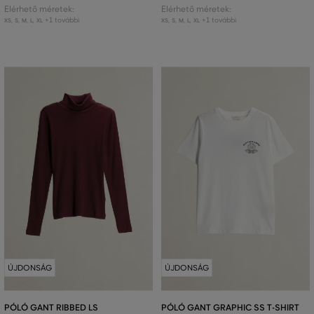
Elérhető méretek:
Elérhető méretek:
+1 további
+1 további
XS
,
S
,
M
,
L
,
XL
XS
,
S
,
M
,
L
,
XL
ÚJDONSÁG
ÚJDONSÁG
PÓLÓ GANT RIBBED LS
PÓLÓ GANT GRAPHIC SS T-SHIRT