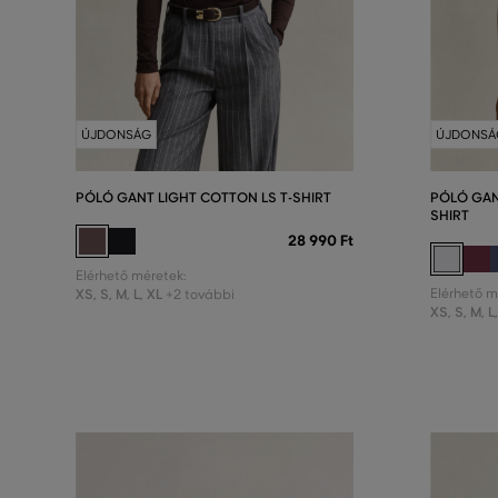
ÚJDONSÁG
ÚJDONSÁ
PÓLÓ GANT LIGHT COTTON LS T-SHIRT
PÓLÓ GAN
SHIRT
28 990 Ft
Elérhető méretek:
XS
,
S
,
M
,
L
,
XL
Elérhető m
+2 további
XS
,
S
,
M
,
L