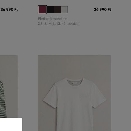
36 990 Ft
36 990 Ft
Elérhető méretek:
XS
,
S
,
M
,
L
,
XL
+1 további