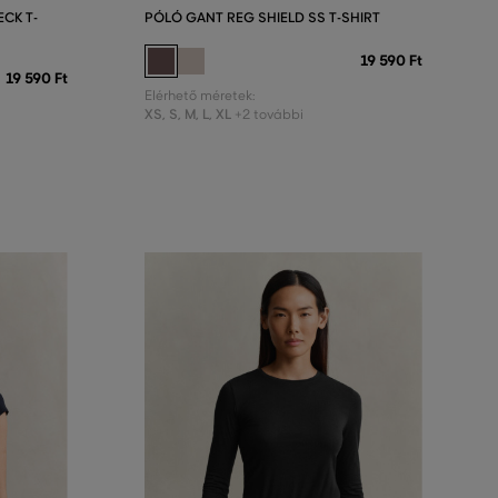
CK T-
PÓLÓ GANT REG SHIELD SS T-SHIRT
19 590 Ft
19 590 Ft
Elérhető méretek:
XS
,
S
,
M
,
L
,
XL
+2 további