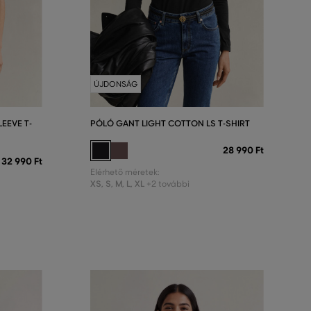
ÚJDONSÁG
EEVE T-
PÓLÓ GANT LIGHT COTTON LS T-SHIRT
28 990 Ft
32 990 Ft
Elérhető méretek:
XS
,
S
,
M
,
L
,
XL
+2 további