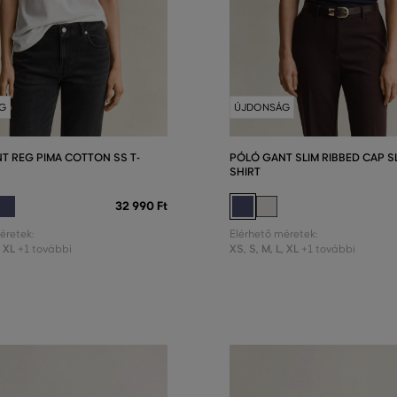
G
ÚJDONSÁG
T REG PIMA COTTON SS T-
PÓLÓ GANT SLIM RIBBED CAP SL
SHIRT
32 990 Ft
éretek:
Elérhető méretek:
,
XL
XS
,
S
,
M
,
L
,
XL
+1 további
+1 további