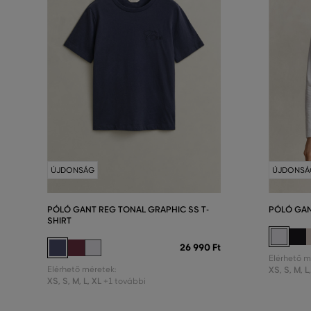
ÚJDONSÁG
ÚJDONSÁ
PÓLÓ GANT REG TONAL GRAPHIC SS T-
PÓLÓ GAN
SHIRT
26 990 Ft
Elérhető m
Elérhető méretek:
XS
,
S
,
M
,
L
XS
,
S
,
M
,
L
,
XL
+1 további