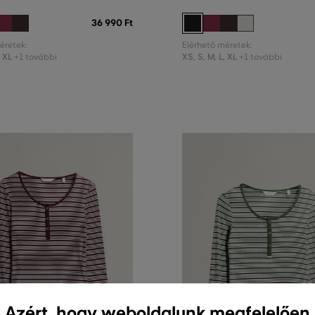
36 990 Ft
éretek:
Elérhető méretek:
,
XL
XS
,
S
,
M
,
L
,
XL
+1 további
+1 további
Azért, hogy weboldalunk megfelelően