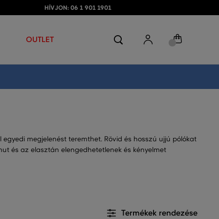
HÍVJON: 06 1 901 1901
OUTLET
el egyedi megjelenést teremthet. Rövid és hosszú ujjú pólókat
 pamut és az elasztán elengedhetetlenek és kényelmet
Termékek rendezése