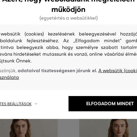
működjön
(egyetértés a websütikkel)
G
ÚJDONSÁG
websütik (cookies) kezelésének beleegyezésével hozzájá
boldalunk fejlesztéséhez. Az „Elfogadom mindet" gom
T SLIM RIBBED LS HENLEY TOP
PÓLÓ GANT SLIM RIBBED LS HE
ttintva beleegyezik abba, hogy személyre szabott tartalm
leváns hirdetéseket mutassunk és vonzó, online vásárlási élmé
44 990 Ft
újtsunk Önnek.
éretek:
Elérhető méretek:
,
XL
XS
,
S
,
M
,
L
,
XL
+1 további
+1 további
adataival tisztességesen járunk el.
szönjük,
A websütik (cooki
sználata
ELFOGADOM MINDET
TES BEÁLLÍTÁSOK