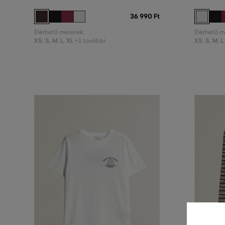
36 990 Ft
Elérhető méretek:
Elérhető m
XS
,
S
,
M
,
L
,
XL
XS
,
S
,
M
,
L
+1 további