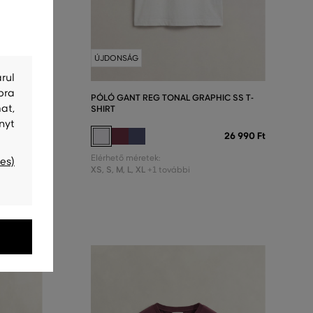
ÚJDONSÁG
rul
bra
NLEY TOP
PÓLÓ GANT REG TONAL GRAPHIC SS T-
at,
SHIRT
nyt
44 990 Ft
26 990 Ft
Elérhető méretek:
es)
XS
,
S
,
M
,
L
,
XL
+1 további