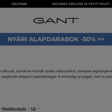
ÜZLETEINK
INGYENES SZÁLLÍTÁS 29 990 FT FELETT
NYÁRI ALAPDARABOK -50% >>
a stílusok, színek és minták széles választékát, amelyek segítségév
elyek segítenek kifejezni személyiségét. A minőségi anyagok, mint a
Nyakkivágás
Ujj