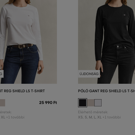
G
ÚJDONSÁG
T REG SHIELD LS T-SHIRT
PÓLÓ GANT REG SHIELD LS T-S
25 990 Ft
éretek:
Elérhető méretek:
,
XL
XS
,
S
,
M
,
L
,
XL
+1 további
+1 további