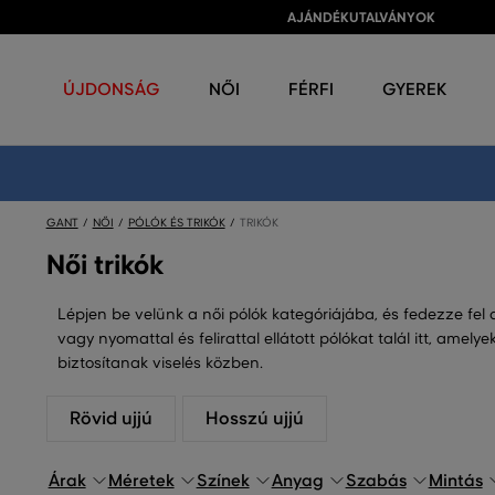
AJÁNDÉKUTALVÁNYOK
ÚJDONSÁG
NŐI
FÉRFI
GYEREK
GANT
NŐI
PÓLÓK ÉS TRIKÓK
TRIKÓK
Női trikók
Lépjen be velünk a női pólók kategóriájába, és fedezze fel 
vagy nyomattal és felirattal ellátott pólókat talál itt, am
biztosítanak viselés közben.
Rövid ujjú
Hosszú ujjú
Árak
Méretek
Színek
Anyag
Szabás
Mintás