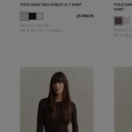
PÓLÓ GANT REG SHIELD LS T-SHIRT
PÓLÓ GAN
SHIRT
25 990 Ft
Elérhető méretek:
XS
,
S
,
M
,
L
,
XL
Elérhető m
+1 további
XS
,
S
,
M
,
L