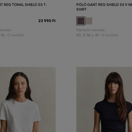
T REG TONAL SHIELD SS T-
PÓLÓ GANT REG SHIELD SS V-NE
SHIRT
23 990 Ft
éretek:
Elérhető méretek:
,
XL
XS
,
S
,
M
,
L
,
XL
+2 további
+2 további