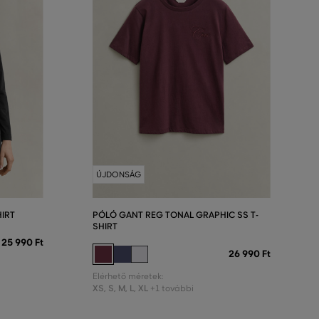
ÚJDONSÁG
HIRT
PÓLÓ GANT REG TONAL GRAPHIC SS T-
SHIRT
25 990 Ft
26 990 Ft
Elérhető méretek:
XS
,
S
,
M
,
L
,
XL
+1 további