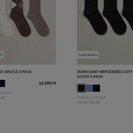
G
ÚJDONSÁG
NT ARGYLE 3-PACK
ZOKNI GANT MERCERIZED COT
SOCKS 3-PACK
12 290 Ft
éretek:
/45
Elérhető méretek:
40/42
,
43/45