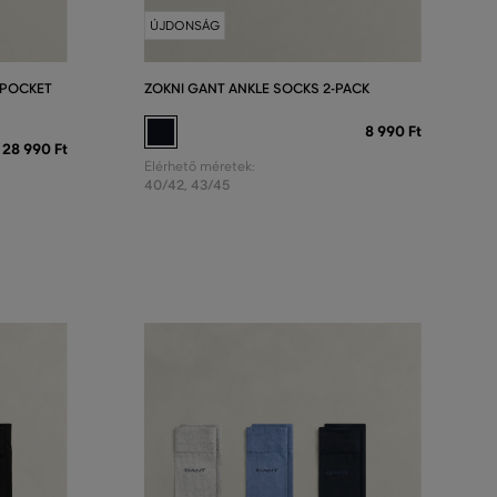
ÚJDONSÁG
 POCKET
ZOKNI GANT ANKLE SOCKS 2-PACK
8 990 Ft
28 990 Ft
Elérhető méretek:
40/42
,
43/45