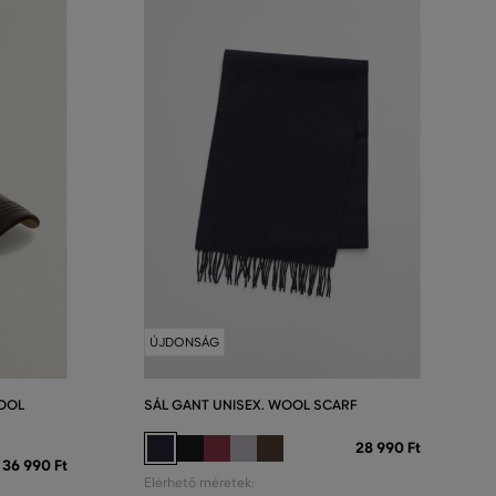
ÚJDONSÁG
OOL
SÁL GANT UNISEX. WOOL SCARF
28 990 Ft
36 990 Ft
Elérhető méretek: