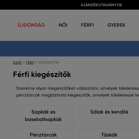
AJÁNDÉKUTALVÁNYOK
ÚJDONSÁG
NŐI
FÉRFI
GYEREK
GANT
FÉRFI
KIEGÉSZÍTŐK
Férfi kiegészítők
Szeretne olyan kiegészítőket választani, amelyek tökéletessé
pénztárcák megbízható kiegészítők, amelyek tökéletessé tes
Sapkák es
Sálak és kendők
baseballsapkák
Pénztárcák
Táskák