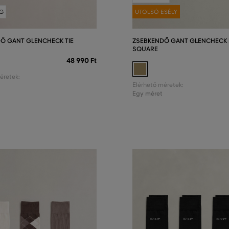
G
UTOLSÓ ESÉLY
Ő GANT GLENCHECK TIE
ZSEBKENDŐ GANT GLENCHECK
SQUARE
48 990 Ft
éretek:
Elérhető méretek:
Egy méret