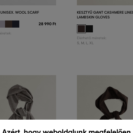
 UNISEX. WOOL SCARF
KESZTYŰ GANT CASHMERE LINE
LAMBSKIN GLOVES
28 990 Ft
éretek:
Elérhető méretek:
S
,
M
,
L
,
XL
Azért, hogy weboldalunk megfelelően