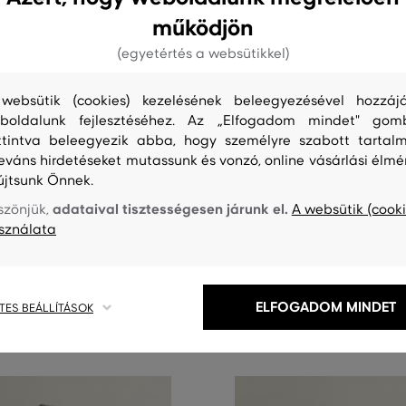
működjön
(egyetértés a websütikkel)
websütik (cookies) kezelésének beleegyezésével hozzájá
boldalunk fejlesztéséhez. Az „Elfogadom mindet" gom
G
ÚJDONSÁG
ttintva beleegyezik abba, hogy személyre szabott tartalm
leváns hirdetéseket mutassunk és vonzó, online vásárlási élmé
újtsunk Önnek.
 HERRINGBONE SCARF
SÁL GANT UNISEX. WOOL SCAR
adataival tisztességesen járunk el.
szönjük,
A websütik (cooki
36 990 Ft
sználata
éretek:
Elérhető méretek:
Egy méret
ELFOGADOM MINDET
TES BEÁLLÍTÁSOK