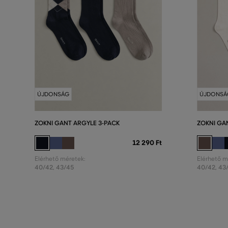
ÚJDONSÁG
ÚJDONSÁ
ZOKNI GANT ARGYLE 3-PACK
ZOKNI GA
12 290 Ft
Elérhető méretek:
Elérhető m
40/42
,
43/45
40/42
,
43