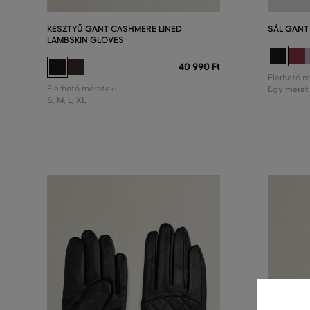
KESZTYŰ GANT CASHMERE LINED
SÁL GANT
LAMBSKIN GLOVES
40 990 Ft
Elérhető m
Elérhető méretek:
Egy méret
S
,
M
,
L
,
XL