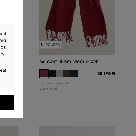
rul
bra
ÚJDONSÁG
at,
nyt
F
SÁL GANT UNISEX. WOOL SCARF
es)
28 990 Ft
28 990 Ft
Elérhető méretek:
Egy méret