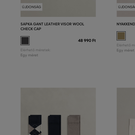
ÚJDONSÁG
ÚJDONSÁ
SAPKA GANT LEATHER VISOR WOOL
NYAKKEND
CHECK CAP
48 990 Ft
Elérhető m
Elérhető méretek:
Egy méret
Egy méret