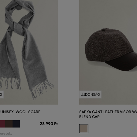
G
ÚJDONSÁG
 UNISEX. WOOL SCARF
SAPKA GANT LEATHER VISOR W
BLEND CAP
28 990 Ft
éretek: