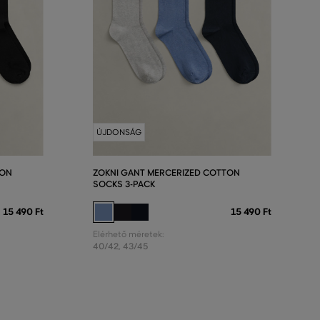
ÚJDONSÁG
TON
ZOKNI GANT MERCERIZED COTTON
SOCKS 3-PACK
15 490 Ft
15 490 Ft
Elérhető méretek:
40/42
,
43/45