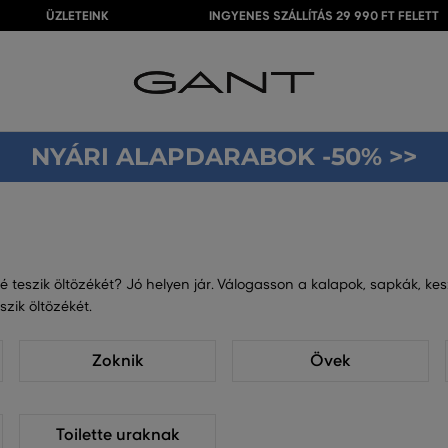
ÜZLETEINK
INGYENES SZÁLLÍTÁS 29 990 FT FELETT
NYÁRI ALAPDARABOK -50% >>
 teszik öltözékét? Jó helyen jár. Válogasson a kalapok, sapkák, kesz
zik öltözékét.
Zoknik
Övek
Toilette uraknak