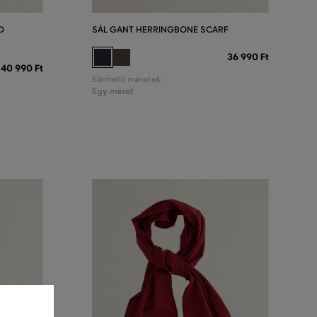
D
SÁL GANT HERRINGBONE SCARF
36 990 Ft
40 990 Ft
Elérhető méretek:
Egy méret