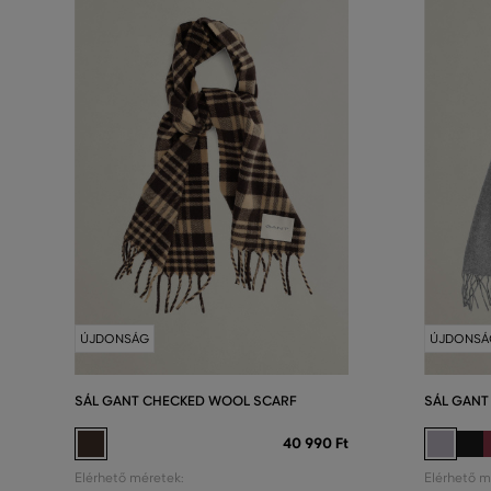
ÚJDONSÁG
ÚJDONSÁ
SÁL GANT CHECKED WOOL SCARF
SÁL GANT
40 990 Ft
Elérhető méretek:
Elérhető m