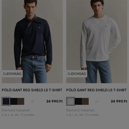
ÚJDONSÁG
ÚJDONSÁG
PÓLÓ GANT REG SHIELD LS T-SHIRT
PÓLÓ GANT REG SHIELD LS T-SHIRT
24 990 Ft
24 990 Ft
+1
+1
Elérhető méretek:
Elérhető méretek:
+3 további
+2 további
S
,
M
,
L
,
XL
,
XXL
S
,
M
,
L
,
XL
,
XXL