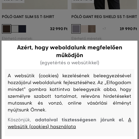
PÓLÓ GANT SLIM SS T-SHIRT
PÓLÓ GANT REG SHIELD SS T-SHIRT
32 990 Ft
19 990 Ft
+7
Elérhető méretek:
Elérhető méretek:
+1 további
+3 további
S
,
M
,
L
,
XL
,
XXL
S
,
M
,
L
,
XL
,
XXL
Azért, hogy weboldalunk megfelelően
működjön
(egyetértés a websütikkel)
A websütik (cookies) kezelésének beleegyezésével
hozzájárul weboldalunk fejlesztéséhez. Az „Elfogadom
mindet" gombra kattintva beleegyezik abba, hogy
személyre szabott tartalmat, releváns hirdetéseket
mutassunk és vonzó, online vásárlási élményt
nyújtsunk Önnek.
adataival tisztességesen járunk el.
Köszönjük,
A
websütik (cookies) használata