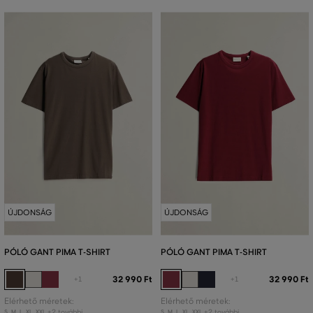
ÚJDONSÁG
ÚJDONSÁG
PÓLÓ GANT PIMA T-SHIRT
PÓLÓ GANT PIMA T-SHIRT
32 990 Ft
32 990 Ft
+1
+1
Elérhető méretek:
Elérhető méretek:
+2 további
+2 további
S
,
M
,
L
,
XL
,
XXL
S
,
M
,
L
,
XL
,
XXL