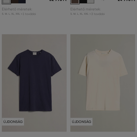
Elérhető méretek:
Elérhető méretek:
+1 további
+3 további
S
,
M
,
L
,
XL
,
XXL
S
,
M
,
L
,
XL
,
XXL
ÚJDONSÁG
ÚJDONSÁG