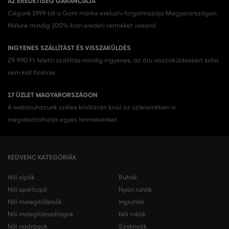
AZ EREDETISÉG GARANCIÁJA
Cégünk 1999-től a Gant márka exkluzív forgalmazója Magyarországon.
Nálunk mindig 100%-ban eredeti terméket vásárol.
INGYENES SZÁLLÍTÁST ÉS VISSZAKÜLDÉS
29 990 Ft feletti szállítás mindig ingyenes, az áru visszaküldéséért soha
nem kell fizetnie.
17 ÜZLET MAGYARORSZÁGON
A webáruházunk széles kínálatán kívül az üzleteinkben is
megvásárolhatja egyes termékeinket.
KEDVENC KATEGÓRIÁK
Női cipők
Ruhák
Női sportcipő
Nyári ruhák
Női melegítőfelsők
Ingruhák
Női melegítőnadrágok
Női trikók
Női nadrágok
Szoknyák