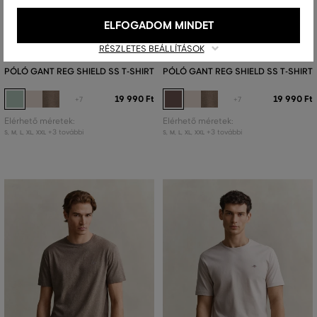
ELFOGADOM MINDET
ÚJDONSÁG
ÚJDONSÁG
RÉSZLETES BEÁLLÍTÁSOK
PÓLÓ GANT REG SHIELD SS T-SHIRT
PÓLÓ GANT REG SHIELD SS T-SHIRT
19 990 Ft
19 990 Ft
+7
+7
Elérhető méretek:
Elérhető méretek:
+3 további
+3 további
S
,
M
,
L
,
XL
,
XXL
S
,
M
,
L
,
XL
,
XXL