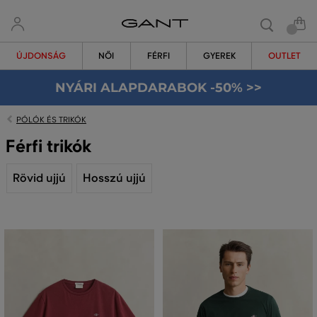
ÚJDONSÁG
NŐI
FÉRFI
GYEREK
OUTLET
NYÁRI ALAPDARABOK -50% >>
PÓLÓK ÉS TRIKÓK
Férfi trikók
Rövid ujjú
Hosszú ujjú