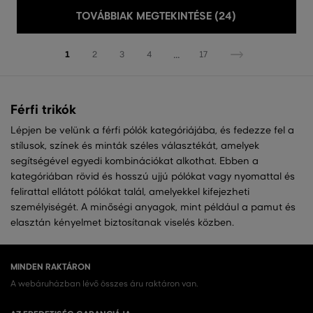
TOVÁBBIAK MEGTEKINTÉSE (24)
...
1
2
3
4
17
Férfi trikók
Lépjen be velünk a férfi pólók kategóriájába, és fedezze fel a
stílusok, színek és minták széles választékát, amelyek
segítségével egyedi kombinációkat alkothat. Ebben a
kategóriában rövid és hosszú ujjú pólókat vagy nyomattal és
felirattal ellátott pólókat talál, amelyekkel kifejezheti
személyiségét. A minőségi anyagok, mint például a pamut és
elasztán kényelmet biztosítanak viselés közben.
MINDEN RAKTÁRON
A webáruházban lévő összes áru raktáron van.