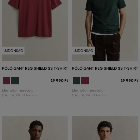
ÚJDONSÁG
ÚJDONSÁG
PÓLÓ GANT REG SHIELD SS T-SHIRT
PÓLÓ GANT REG SHIELD SS T-SHIRT
19 990 Ft
19 990 Ft
Elérhető méretek:
Elérhető méretek:
+3 további
+3 további
S
,
M
,
L
,
XL
,
XXL
S
,
M
,
L
,
XL
,
XXL