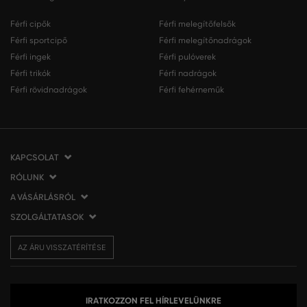
Férfi cipők
Férfi melegítőfelsők
Férfi sportcipő
Férfi melegítőnadrágok
Férfi ingek
Férfi pulóverek
Férfi trikók
Férfi nadrágok
Férfi rövidnadrágok
Férfi fehérneműk
KAPCSOLAT
RÓLUNK
VERMONT Services Slovakia s. r. o.
Vlčie hrdlo 53
A VÁSÁRLÁSRÓL
Cégünkről
821 07 Bratislava
Elérhetőség
SZOLGÁLTATASOK
A vásárlás menete
Szlovákia
VERMONT üzleteink
Általános szerződési feltételek
Szállítás és fizetés
tel.:
06 1 901 1901
Affiliate
AZ ÁRU VISSZATÉRÍTÉSE
Az áru visszatérítése/visszáru
Ajándékutalványok
info@eshopgant.hu
Sajtó
Panaszok
VERMONT Club
A sütik (cookies) használata
Személyes adatok kezelése
IRATKOZZON FEL HÍRLEVELÜNKRE