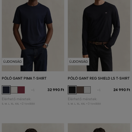
ÚJDONSÁG
ÚJDONSÁG
PÓLÓ GANT PIMA T-SHIRT
PÓLÓ GANT REG SHIELD LS T-SHIRT
32 990 Ft
24 990 Ft
+1
+1
Elérhető méretek:
Elérhető méretek:
+2 további
+3 további
S
,
M
,
L
,
XL
,
XXL
S
,
M
,
L
,
XL
,
XXL