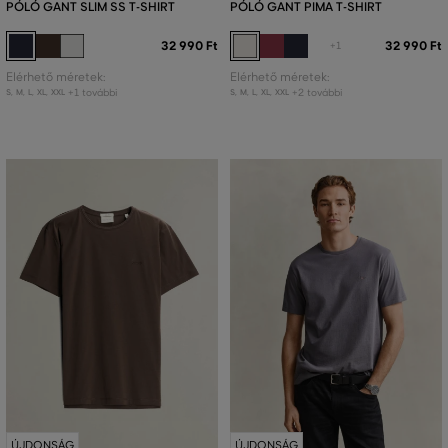
PÓLÓ GANT SLIM SS T-SHIRT
PÓLÓ GANT PIMA T-SHIRT
32 990 Ft
32 990 Ft
+1
Elérhető méretek:
Elérhető méretek:
+1 további
+2 további
S
,
M
,
L
,
XL
,
XXL
S
,
M
,
L
,
XL
,
XXL
ÚJDONSÁG
ÚJDONSÁG