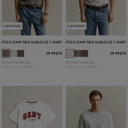
ÚJDONSÁG
ÚJDONSÁG
PÓLÓ GANT REG SHIELD SS T-SHIRT
PÓLÓ GANT REG SHIELD SS T-SHIRT
19 990 Ft
19 990 Ft
+7
+7
Elérhető méretek:
Elérhető méretek:
+3 további
+3 további
S
,
M
,
L
,
XL
,
XXL
S
,
M
,
L
,
XL
,
XXL