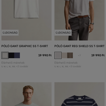
ÚJDONSÁG
ÚJDONSÁG
PÓLÓ GANT GRAPHIC SS T-SHIRT
PÓLÓ GANT REG SHIELD SS T-SHIRT
19 990 Ft
19 990 Ft
+7
Elérhető méretek:
Elérhető méretek:
+2 további
+3 további
S
,
M
,
L
,
XL
,
XXL
S
,
M
,
L
,
XL
,
XXL