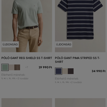
ÚJDONSÁG
ÚJDONSÁG
PÓLÓ GANT REG SHIELD SS T-SHIRT
PÓLÓ GANT PIMA STRIPED SS T-
SHIRT
19 990 Ft
+7
34 990 Ft
Elérhető méretek:
+3 további
Elérhető méretek:
S
,
M
,
L
,
XL
,
XXL
+2 további
S
,
M
,
L
,
XL
,
XXL