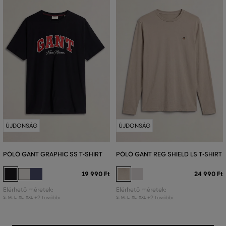
ÚJDONSÁG
ÚJDONSÁG
PÓLÓ GANT GRAPHIC SS T-SHIRT
PÓLÓ GANT REG SHIELD LS T-SHIRT
19 990 Ft
24 990 Ft
Elérhető méretek:
Elérhető méretek:
+2 további
+2 további
S
,
M
,
L
,
XL
,
XXL
S
,
M
,
L
,
XL
,
XXL