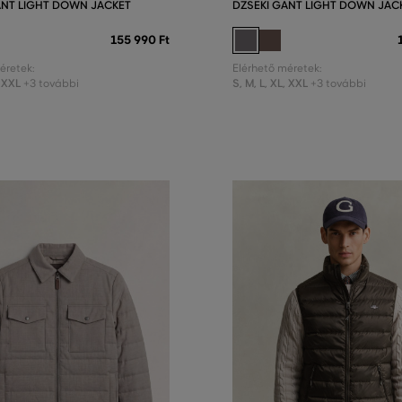
ANT LIGHT DOWN JACKET
DZSEKI GANT LIGHT DOWN JAC
155 990 Ft
éretek:
Elérhető méretek:
XXL
S
,
M
,
L
,
XL
,
XXL
+3 további
+3 további