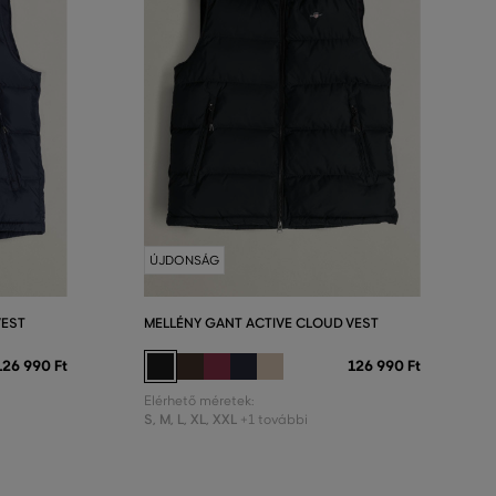
ÚJDONSÁG
VEST
MELLÉNY GANT ACTIVE CLOUD VEST
126 990 Ft
126 990 Ft
Elérhető méretek:
S
,
M
,
L
,
XL
,
XXL
+1 további