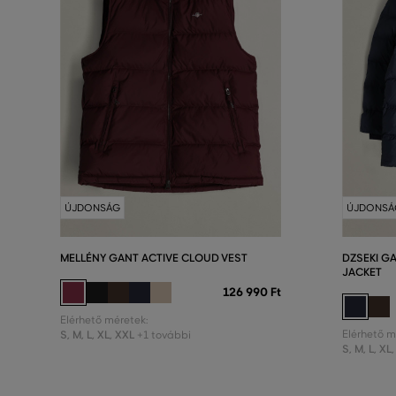
ÚJDONSÁG
ÚJDONSÁ
MELLÉNY GANT ACTIVE CLOUD VEST
DZSEKI G
JACKET
126 990 Ft
Elérhető méretek:
S
,
M
,
L
,
XL
,
XXL
Elérhető m
+1 további
S
,
M
,
L
,
XL
,