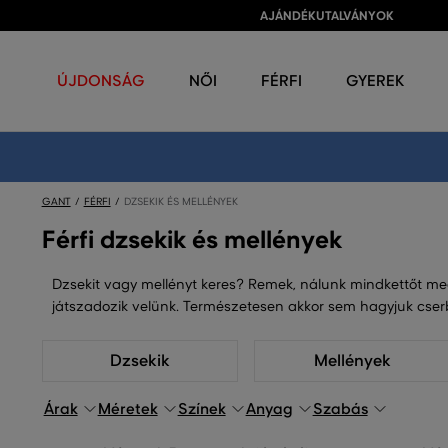
AJÁNDÉKUTALVÁNYOK
ÚJDONSÁG
NŐI
FÉRFI
GYEREK
GANT
FÉRFI
DZSEKIK ÉS MELLÉNYEK
Férfi dzsekik és mellények
Dzsekit vagy mellényt keres? Remek, nálunk mindkettőt meg
játszadozik velünk. Természetesen akkor sem hagyjuk cserbe
Dzsekik
Mellények
Árak
Méretek
Színek
Anyag
Szabás