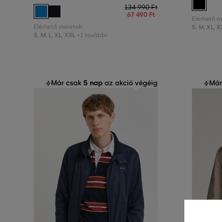
134 990 Ft
67 490 Ft
Elérhető m
Elérhető méretek:
S
,
M
,
XL
,
X
S
,
M
,
L
,
XL
,
XXL
+1 további
5 nap
Már csak
az akció végéig
Már