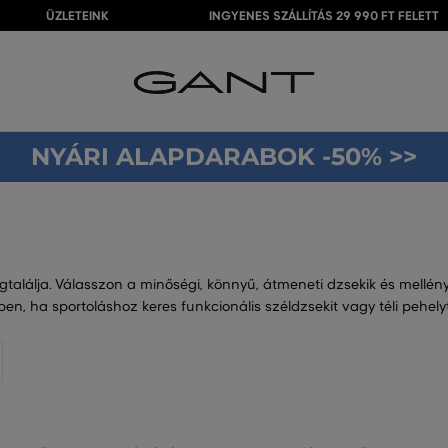
ÜZLETEINK
INGYENES SZÁLLÍTÁS 29 990 FT FELETT
NYÁRI ALAPDARABOK -50% >>
találja. Válasszon a minőségi, könnyű, átmeneti dzsekik és mellény
n, ha sportoláshoz keres funkcionális széldzsekit vagy téli pehely