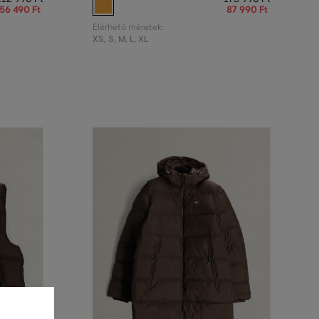
56 490 Ft
87 990 Ft
Elérhető méretek:
XS
,
S
,
M
,
L
,
XL