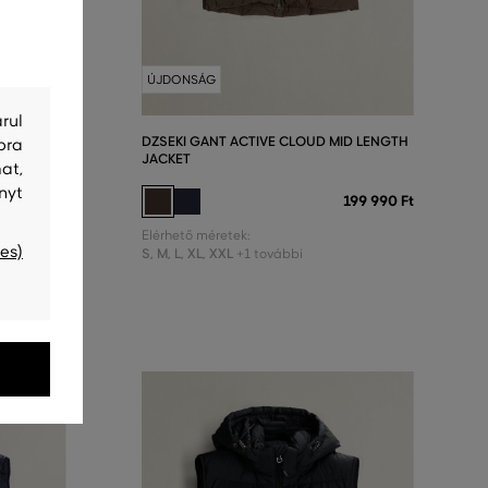
ÚJDONSÁG
rul
VEST
DZSEKI GANT ACTIVE CLOUD MID LENGTH
bra
JACKET
at,
126 990 Ft
nyt
199 990 Ft
Elérhető méretek:
es)
S
,
M
,
L
,
XL
,
XXL
+1 további