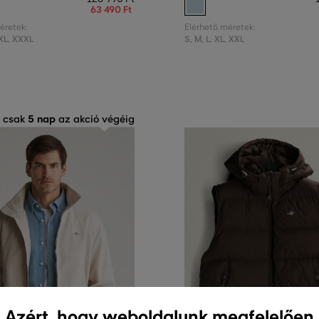
63 490 Ft
éretek:
Elérhető méretek:
XL
,
XXXL
S
,
M
,
L
,
XL
,
XXL
5 nap
 csak
az akció végéig
Azért, hogy weboldalunk megfelelően