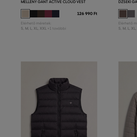
MELLÉNY GANT ACTIVE CLOUD VEST
DZSEKI G
126 990 Ft
Elérhető méretek:
Elérhető m
S
,
M
,
L
,
XL
,
XXL
S
,
M
,
L
,
XL
,
+1 további