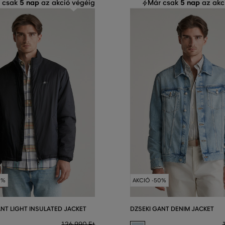
5 nap
5 nap
 csak
az akció végéig
Már csak
az akc
0%
AKCIÓ -50%
ANT LIGHT INSULATED JACKET
DZSEKI GANT DENIM JACKET
126 990 Ft