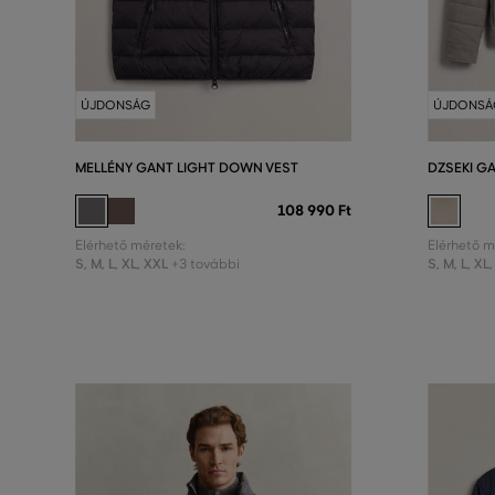
ÚJDONSÁG
ÚJDONSÁ
MELLÉNY GANT LIGHT DOWN VEST
DZSEKI G
108 990 Ft
Elérhető méretek:
Elérhető m
S
,
M
,
L
,
XL
,
XXL
S
,
M
,
L
,
XL
,
+3 további