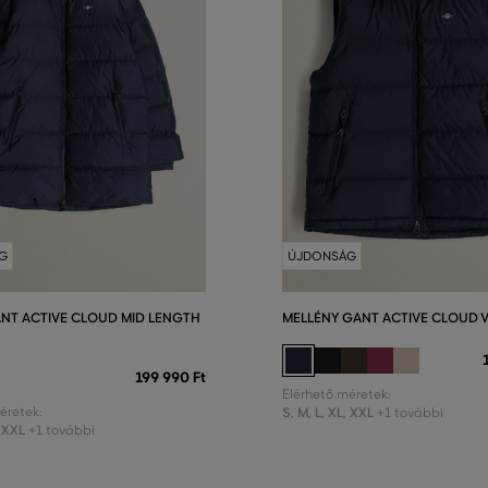
G
ÚJDONSÁG
ANT ACTIVE CLOUD MID LENGTH
MELLÉNY GANT ACTIVE CLOUD 
199 990 Ft
Elérhető méretek:
éretek:
S
,
M
,
L
,
XL
,
XXL
+1 további
XXL
+1 további