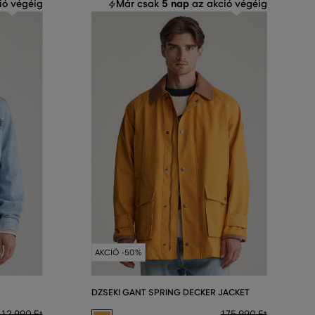
5 nap
ió végéig
Már csak
az akció végéig
AKCIÓ -50%
DZSEKI GANT SPRING DECKER JACKET
112 990 Ft
175 990 Ft