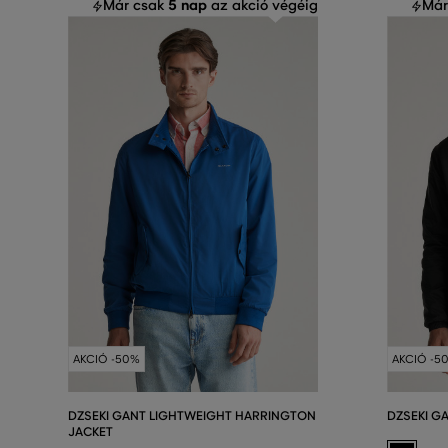
5 nap
Már csak
az akció végéig
Már
AKCIÓ -50%
AKCIÓ -5
DZSEKI GANT LIGHTWEIGHT HARRINGTON
DZSEKI G
JACKET