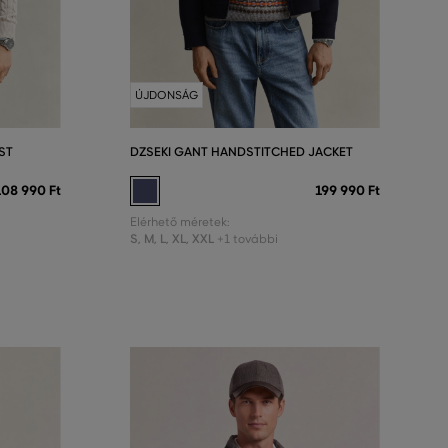
ÚJDONSÁG
ST
DZSEKI GANT HANDSTITCHED JACKET
108 990 Ft
199 990 Ft
Elérhető méretek:
S
,
M
,
L
,
XL
,
XXL
+1 további