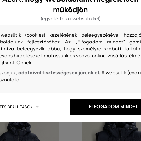
működjön
0%
(egyetértés a websütikkel)
SÉLY
ÚJDONSÁG
websütik (cookies) kezelésének beleegyezésével hozzájá
ANT LIGHTWEIGHT HAMPSHIRE
MELLÉNY GANT ACTIVE CLOUD 
boldalunk fejlesztéséhez. Az „Elfogadom mindet" gom
ttintva beleegyezik abba, hogy személyre szabott tartalm
leváns hirdetéseket mutassunk és vonzó, online vásárlási élmé
139 990 Ft
69 990 Ft
újtsunk Önnek.
Elérhető méretek:
éretek:
S
,
M
,
L
,
XL
,
XXL
+1 további
adataival tisztességesen járunk el.
szönjük,
A websütik (cooki
sználata
ELFOGADOM MINDET
TES BEÁLLÍTÁSOK