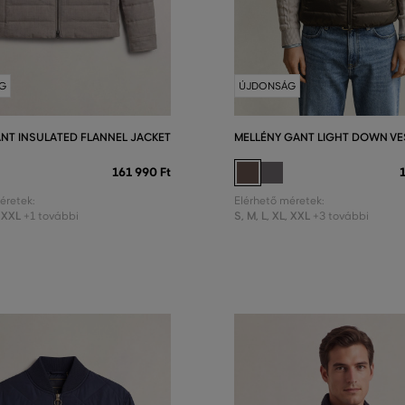
G
ÚJDONSÁG
ANT INSULATED FLANNEL JACKET
MELLÉNY GANT LIGHT DOWN VE
161 990 Ft
éretek:
Elérhető méretek:
XXL
S
,
M
,
L
,
XL
,
XXL
+1 további
+3 további