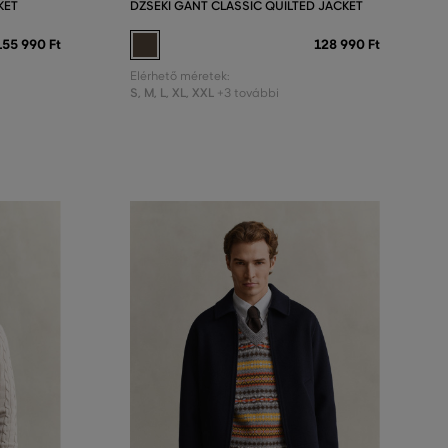
KET
DZSEKI GANT CLASSIC QUILTED JACKET
155 990 Ft
128 990 Ft
Elérhető méretek:
S
,
M
,
L
,
XL
,
XXL
+3 további