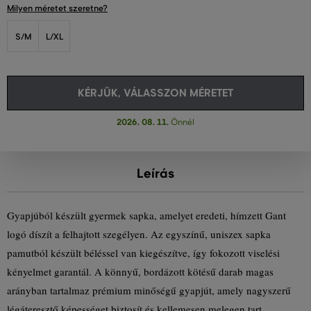
Milyen méretet szeretne?
S/M
L/XL
KÉRJÜK, VÁLASSZON MÉRETET
2026. 08. 11.
Önnél
Leírás
Gyapjúból készült gyermek sapka, amelyet eredeti, hímzett Gant
logó díszít a felhajtott szegélyen. Az egyszínű, uniszex sapka
pamutból készült béléssel van kiegészítve, így fokozott viselési
kényelmet garantál. A könnyű, bordázott kötésű darab magas
arányban tartalmaz prémium minőségű gyapjút, amely nagyszerű
légáteresztő képességet biztosít és kellemesen melegen tart.