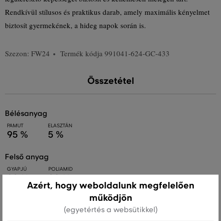
Rendkívül stílusos és praktikus darab, amely maximális kényelmet
biztosít gyermekének, a hideg napok során is.
Szezon: FW24
Termék kódja
991041-624-GC-433
Összetétel
bélésanyag
PAMUT
ELASZTÁN
95 %
5 %
felső anyag
GYAPJÚ
POLIAMID
80 %
20 %
Azért, hogy weboldalunk megfelelően
működjön
(egyetértés a websütikkel)
Kezelési útmutató