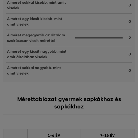
A méret sokkal kisebb, mint amit
0
viselek
A méret egy kicsit kisebb, mint
0
amit viselek
A méret megegyezik az általam
2
szokásosan viselt mérettel
A méret egy kicsit nagyobb, mint
0
amit általában viselek
A méret sokkal nagyobb, mint
0
amit viselek
Mérettáblázat gyermek sapkákhoz és
sapkákhoz
1–6 ÉV
7–16 ÉV