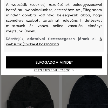
A websütik (cookies) kezelésének beleegyezésével
hozzájárul weboldalunk fejlesztéséhez. Az „Elfogadom
MOSÁS
FEHÉRÍTÉS
SZÁRÍTÁS
VASALÁS
TISZTÍTÁS
mindet" gombra kattintva beleegyezik abba, hogy
személyre szabott tartalmat, releváns hirdetéseket
mutassunk és vonzó, online vásárlási élményt
nyújtsunk Önnek.
Ajánlott termékek
adataival tisztességesen járunk el.
Köszönjük,
A
websütik (cookies) használata
ELFOGADOM MINDET
RÉSZLETES BEÁLLÍTÁSOK