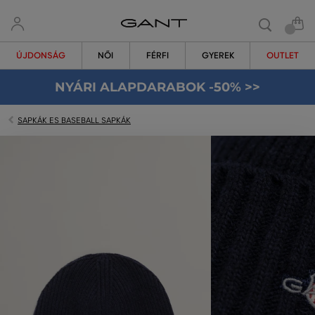
ÚJDONSÁG
NŐI
FÉRFI
GYEREK
OUTLET
NYÁRI ALAPDARABOK -50% >>
SAPKÁK ES BASEBALL SAPKÁK