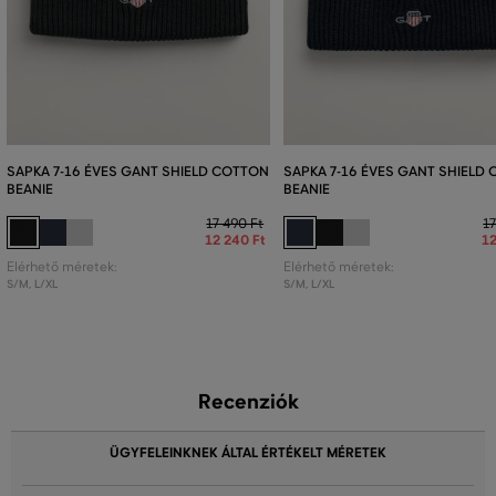
SAPKA 7-16 ÉVES GANT SHIELD COTTON
SAPKA 7-16 ÉVES GANT SHIELD
BEANIE
BEANIE
17 490 Ft
17
12 240 Ft
12
Elérhető méretek:
Elérhető méretek:
S/M
,
L/XL
S/M
,
L/XL
Recenziók
ÜGYFELEINKNEK ÁLTAL ÉRTÉKELT MÉRETEK