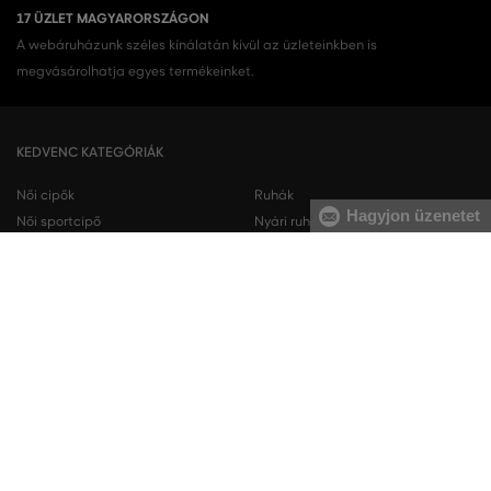
17 ÜZLET MAGYARORSZÁGON
A webáruházunk széles kínálatán kívül az üzleteinkben is
megvásárolhatja egyes termékeinket.
KEDVENC KATEGÓRIÁK
Női cipők
Ruhák
Hagyjon üzenetet
Női sportcipő
Nyári ruhák
Női melegítőfelsők
Ingruhák
Női melegítőnadrágok
Női trikók
Női nadrágok
Szoknyák
Férfi cipők
Férfi melegítőfelsők
Férfi sportcipő
Férfi melegítőnadrágok
Férfi ingek
Férfi pulóverek
Férfi trikók
Férfi nadrágok
Férfi rövidnadrágok
Férfi fehérneműk