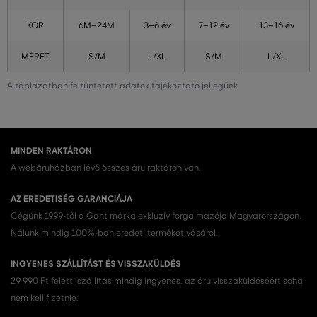
KOR
6M–24M
3–6 év
7–12 év
13–16 év
MÉRET
S/M
L/XL
S/M
L/XL
A táblázatban feltüntetett adatok tájékoztató jellegűek
MINDEN RAKTÁRON
A webáruházban lévő összes áru raktáron van.
AZ EREDETISÉG GARANCIÁJA
Cégünk 1999-től a Gant márka exkluzív forgalmazója Magyarországon.
Nálunk mindig 100%-ban eredeti terméket vásárol.
INGYENES SZÁLLÍTÁST ÉS VISSZAKÜLDÉS
29 990 Ft feletti szállítás mindig ingyenes, az áru visszaküldéséért soha
nem kell fizetnie.