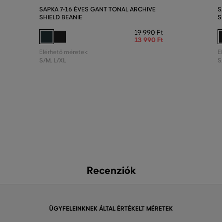
SAPKA 7-16 ÉVES GANT TONAL ARCHIVE
S
SHIELD BEANIE
S
19 990 Ft
13 990 Ft
Elérhető méretek:
E
S/M
,
L/XL
S
Recenziók
ÜGYFELEINKNEK ÁLTAL ÉRTÉKELT MÉRETEK