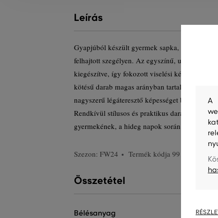
Leírás
Gyapjúból készült gyermek sapka, amelyet erede
felhajtott szegélyen. Az egyszínű, uniszex sapk
kiegészítve, így fokozott viselési kényelmet ga
kötésű darab magas arányban tartalmaz prémi
nagyszerű légáteresztő képességet biztosít és k
A 
we
Rendkívül stílusos és praktikus darab, amely m
ka
gyermekének, a hideg napok során is.
re
ny
Szezon: FW24
Termék kódja
991041-624-G
Kö
ha
Összetétel
bélésanyag
RÉSZLE