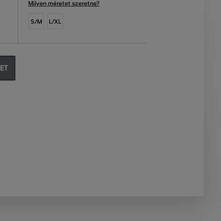
Milyen méretet szeretne?
S/M
L/XL
ET