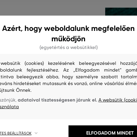
Azért, hogy weboldalunk megfelelően
ti, hímzett Gant logó díszít a
működjön
a pamutból készült béléssel van
rantál. A könnyű, bordázott
(egyetértés a websütikkel)
um minőségű gyapjút, amely
ellemesen melegen tart.
websütik (cookies) kezelésének beleegyezésével hozzájá
boldalunk fejlesztéséhez. Az „Elfogadom mindet" gom
aximális kényelmet biztosít
ttintva beleegyezik abba, hogy személyre szabott tartalm
leváns hirdetéseket mutassunk és vonzó, online vásárlási élmé
újtsunk Önnek.
C-310
adataival tisztességesen járunk el.
szönjük,
A websütik (cooki
sználata
ELFOGADOM MINDET
TES BEÁLLÍTÁSOK