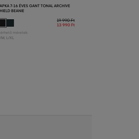
APKA 7-16 ÉVES GANT TONAL ARCHIVE
HIELD BEANIE
19 990 Ft
13 990 Ft
lérhető méretek:
/M
,
L/XL