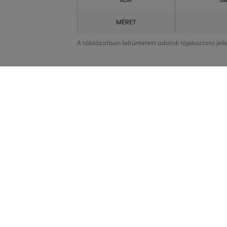
KOR
6
MÉRET
A táblázatban feltüntetett adatok tájékoztató jel
MINDEN RAKTÁRON
AZ EREDETISÉG
A webáruházban lévő összes áru raktáron van.
Cégünk 1999-től
Magyarországon.
terméket vásárol
KEDVENC KATEGÓRIÁK
Női cipők
Ruhák
Női sportcipő
Nyári ruhák
Női melegítőfelsők
Ingruhák
Női melegítőnadrágok
Női trikók