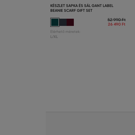
KÉSZLET SAPKA ÉS SÁL GANT LABEL
BEANIE SCARF GIFT SET
52 990 Ft
26 490 Ft
Elérhető méretek:
L/XL