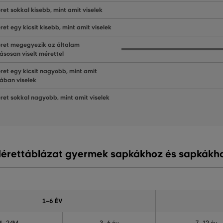
ret sokkal kisebb, mint amit viselek
ret egy kicsit kisebb, mint amit viselek
ret megegyezik az általam
ásosan viselt mérettel
ret egy kicsit nagyobb, mint amit
lában viselek
ret sokkal nagyobb, mint amit viselek
érettáblázat gyermek sapkákhoz és sapkákh
1–6 ÉV