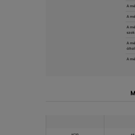
A mé
A mé
A mé
szok
A mé
álta
A mé
M