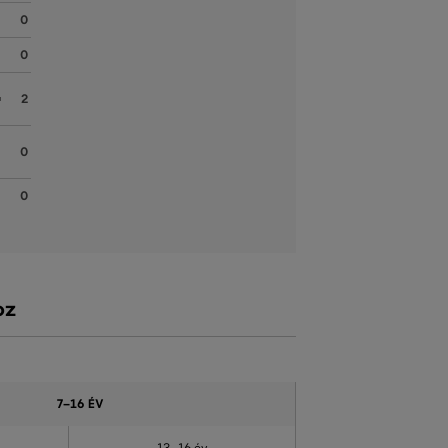
0
0
2
0
0
oz
7–16 ÉV