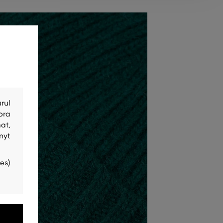
rul
bra
at,
nyt
es)