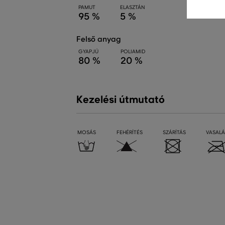
PAMUT
ELASZTÁN
95 %
5 %
felső anyag
GYAPJÚ
POLIAMID
80 %
20 %
Kezelési útmutató
MOSÁS
FEHÉRÍTÉS
SZÁRÍTÁS
VASALÁ