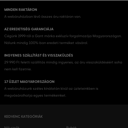
MINDEN RAKTÁRON
A webáruházban lévő összes áru raktáron van.
AZ EREDETISÉG GARANCIÁJA
Cégünk 1999-től a Gant márka exkluzív forgalmazója Magyarországon.
Nálunk mindig 100%-ban eredeti terméket vásárol.
INGYENES SZÁLLÍTÁST ÉS VISSZAKÜLDÉS
29 990 Ft feletti szállítás mindig ingyenes, az áru visszaküldéséért soha
nem kell fizetnie.
17 ÜZLET MAGYARORSZÁGON
A webáruházunk széles kínálatán kívül az üzleteinkben is
megvásárolhatja egyes termékeinket.
KEDVENC KATEGÓRIÁK
Női cipők
Ruhák