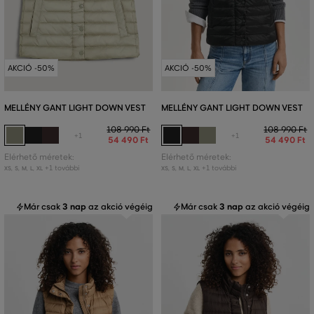
AKCIÓ -50%
AKCIÓ -50%
MELLÉNY GANT LIGHT DOWN VEST
MELLÉNY GANT LIGHT DOWN VEST
108 990 Ft
108 990 Ft
+1
+1
54 490 Ft
54 490 Ft
Elérhető méretek:
Elérhető méretek:
+1 további
+1 további
XS
,
S
,
M
,
L
,
XL
XS
,
S
,
M
,
L
,
XL
Már csak
3 nap
az akció végéig
Már csak
3 nap
az akció végéig