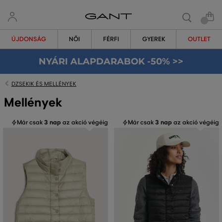
ÚJDONSÁG
NŐI
FÉRFI
GYEREK
OUTLET
NYÁRI ALAPDARABOK -50% >>
DZSEKIK ÉS MELLÉNYEK
Mellények
Már csak
3 nap
az akció végéig
Már csak
3 nap
az akció végéig