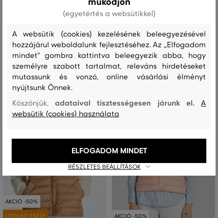
működjön
MELLÉNY GANT LIGHT DOWN VEST
MELLÉNY GANT LIGHT DOWN VEST
(egyetértés a websütikkel)
108 990 Ft
108 990 Ft
54 490 Ft
54 490 Ft
A websütik (cookies) kezelésének beleegyezésével
Elérhető méretek:
Elérhető méretek:
hozzájárul weboldalunk fejlesztéséhez. Az „Elfogadom
XS
,
S
XS
,
S
,
M
mindet" gombra kattintva beleegyezik abba, hogy
személyre szabott tartalmat, releváns hirdetéseket
mutassunk és vonzó, online vásárlási élményt
nyújtsunk Önnek.
adataival tisztességesen járunk el.
Köszönjük,
A
websütik (cookies) használata
ELFOGADOM MINDET
RÉSZLETES BEÁLLÍTÁSOK
AKCIÓ -50%
UTOLSÓ ESÉLY
AKCIÓ -50%