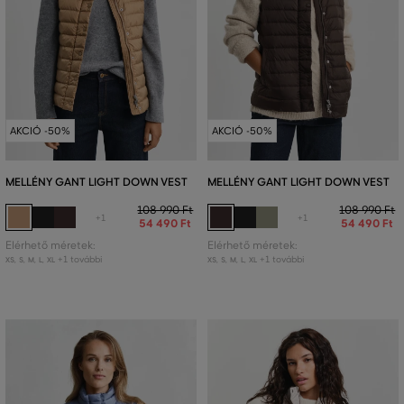
AKCIÓ -50%
AKCIÓ -50%
MELLÉNY GANT LIGHT DOWN VEST
MELLÉNY GANT LIGHT DOWN VEST
108 990 Ft
108 990 Ft
+1
+1
54 490 Ft
54 490 Ft
Elérhető méretek:
Elérhető méretek:
+1 további
+1 további
XS
,
S
,
M
,
L
,
XL
XS
,
S
,
M
,
L
,
XL