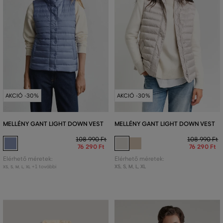
AKCIÓ -30%
AKCIÓ -30%
MELLÉNY GANT LIGHT DOWN VEST
MELLÉNY GANT LIGHT DOWN VEST
108 990 Ft
108 990 Ft
76 290 Ft
76 290 Ft
Elérhető méretek:
Elérhető méretek:
+1 további
XS
,
S
,
M
,
L
,
XL
XS
,
S
,
M
,
L
,
XL