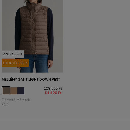
AKCIÓ -50%
UTOLSÓ ESÉLY
MELLÉNY GANT LIGHT DOWN VEST
108 990 Ft
54 490 Ft
Elérhető méretek:
XS
,
S