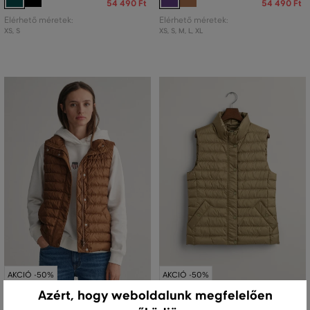
54 490 Ft
54 490 Ft
Elérhető méretek:
Elérhető méretek:
XS
,
S
XS
,
S
,
M
,
L
,
XL
AKCIÓ -50%
AKCIÓ -50%
Azért, hogy weboldalunk megfelelően