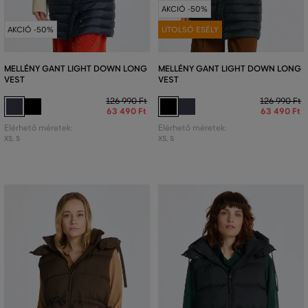
AKCIÓ -50%
AKCIÓ -50%
UTOLSÓ ESÉLY
MELLÉNY GANT LIGHT DOWN LONG
MELLÉNY GANT LIGHT DOWN LONG
VEST
VEST
126 990 Ft
126 990 Ft
63 490 Ft
63 490 Ft
Elérhető méretek:
Elérhető méretek:
XS
,
S
XS
,
S