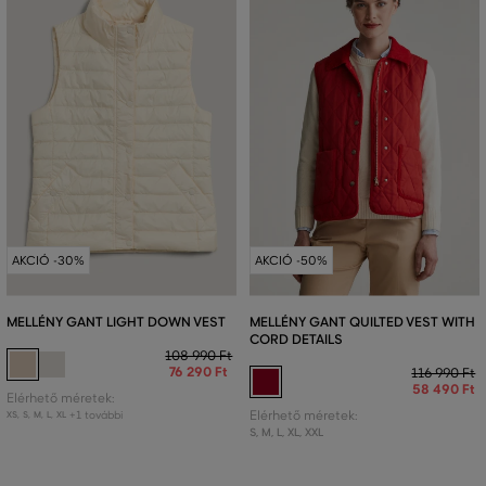
AKCIÓ -30%
AKCIÓ -50%
MELLÉNY GANT LIGHT DOWN VEST
MELLÉNY GANT QUILTED VEST WITH
CORD DETAILS
108 990 Ft
76 290 Ft
116 990 Ft
58 490 Ft
Elérhető méretek:
+1 további
Elérhető méretek:
XS
,
S
,
M
,
L
,
XL
S
,
M
,
L
,
XL
,
XXL