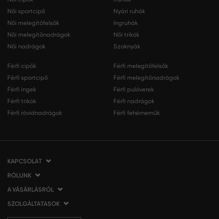
Női sportcipő
Nyári ruhák
Női melegítőfelsők
Ingruhák
Női melegítőnadrágok
Női trikók
Női nadrágok
Szoknyák
Férfi cipők
Férfi melegítőfelsők
Férfi sportcipő
Férfi melegítőnadrágok
Férfi ingek
Férfi pulóverek
Férfi trikók
Férfi nadrágok
Férfi rövidnadrágok
Férfi fehérneműk
KAPCSOLAT
RÓLUNK
VERMONT Services Slovakia s. r. o.
Vlčie hrdlo 53
A VÁSÁRLÁSRÓL
Cégünkről
821 07 Bratislava
Elérhetőség
SZOLGÁLTATASOK
A vásárlás menete
Szlovákia
VERMONT üzleteink
Általános szerződési feltételek
Szállítás és fizetés