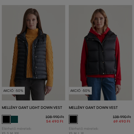
AKCIÓ -50%
AKCIÓ -50%
MELLÉNY GANT LIGHT DOWN VEST
MELLÉNY GANT DOWN VEST
108 990 Ft
138 990 Ft
54 490 Ft
69 490 Ft
Elérhető méretek:
Elérhető méretek:
XS
,
S
,
M
,
XXL
XS
,
M
,
L
,
XL