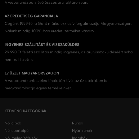
A webáruházban lévő összes áru raktáron van.
AZ EREDETISÉG GARANCIÁJA
Cégünk 1999-től a Gant márka exkluzív forgalmazója Magyarországon.
Nálunk mindig 100%-ban eredeti terméket vásárol.
INGYENES SZÁLLÍTÁST ÉS VISSZAKÜLDÉS
29 990 Ft feletti szállítás mindig ingyenes, az áru visszaküldéséért soha
nem kell fizetnie.
17 ÜZLET MAGYARORSZÁGON
A webáruházunk széles kínálatán kívül az üzleteinkben is
megvásárolhatja egyes termékeinket.
KEDVENC KATEGÓRIÁK
Női cipők
Ruhák
Női sportcipő
Nyári ruhák
Női melegítőfelsők
Ingruhák