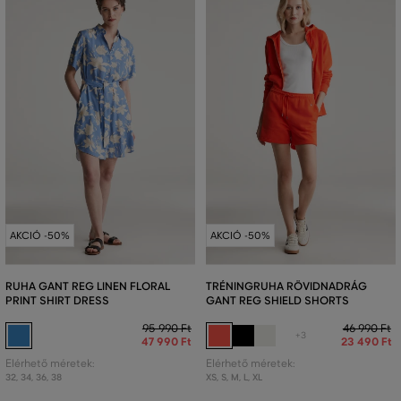
AKCIÓ -50%
AKCIÓ -50%
RUHA GANT REG LINEN FLORAL
TRÉNINGRUHA RÖVIDNADRÁG
PRINT SHIRT DRESS
GANT REG SHIELD SHORTS
95 990 Ft
46 990 Ft
+3
47 990 Ft
23 490 Ft
Elérhető méretek:
Elérhető méretek:
32
,
34
,
36
,
38
XS
,
S
,
M
,
L
,
XL