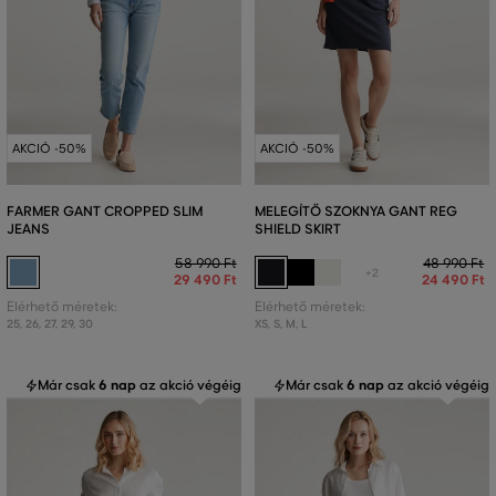
AKCIÓ -50%
AKCIÓ -50%
FARMER GANT CROPPED SLIM
MELEGÍTŐ SZOKNYA GANT REG
JEANS
SHIELD SKIRT
58 990 Ft
48 990 Ft
+2
29 490 Ft
24 490 Ft
Elérhető méretek:
Elérhető méretek:
25
,
26
,
27
,
29
,
30
XS
,
S
,
M
,
L
Már csak
6 nap
az akció végéig
Már csak
6 nap
az akció végéig