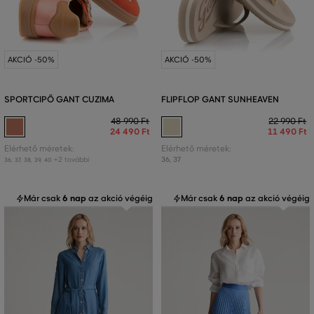
AKCIÓ -50%
AKCIÓ -50%
SPORTCIPŐ GANT CUZIMA
FLIPFLOP GANT SUNHEAVEN
48 990 Ft
22 990 Ft
24 490 Ft
11 490 Ft
Elérhető méretek:
Elérhető méretek:
+2 további
36
,
37
36
,
37
,
38
,
39
,
40
Már csak
6 nap
az akció végéig
Már csak
6 nap
az akció végéig