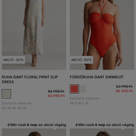
AKCIÓ -50%
AKCIÓ -50%
RUHA GANT FLORAL PRINT SLIP
FÜRDŐRUHA GANT SWIMSUIT
DRESS
52 990 Ft
26 490 Ft
81 990 Ft
40 990 Ft
Elérhető méretek:
Elérhető méretek:
XS
,
S
,
M
,
L
,
XL
32
,
34
,
36
,
38
,
40
Már csak
6 nap
az akció végéig
Már csak
6 nap
az akció végéig