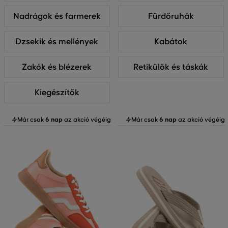
Nadrágok és farmerek
Fürdőruhák
Dzsekik és mellények
Kabátok
Zakók és blézerek
Retikülök és táskák
Kiegészítők
Már csak
6 nap
az akció végéig
Már csak
6 nap
az akció végéig