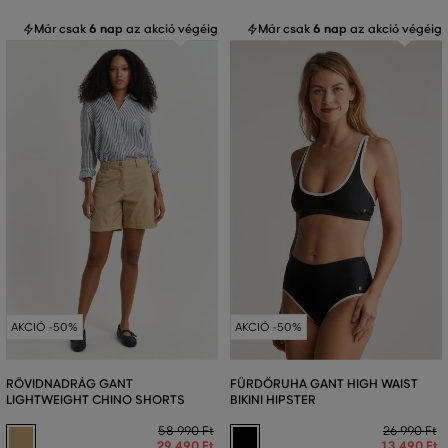
Már csak
6 nap
az akció végéig
Már csak
6 nap
az akció végéig
AKCIÓ -50%
AKCIÓ -50%
RÖVIDNADRÁG GANT
FÜRDŐRUHA GANT HIGH WAIST
LIGHTWEIGHT CHINO SHORTS
BIKINI HIPSTER
58 990 Ft
26 990 Ft
29 490 Ft
13 490 Ft