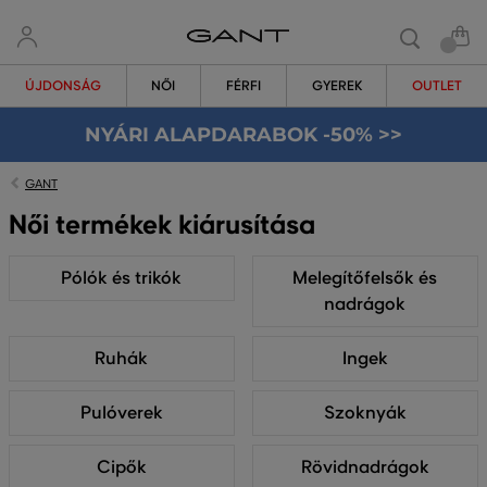
ÚJDONSÁG
NŐI
FÉRFI
GYEREK
OUTLET
NYÁRI ALAPDARABOK -50% >>
GANT
Női termékek kiárusítása
Pólók és trikók
Melegítőfelsők és
nadrágok
Ruhák
Ingek
Pulóverek
Szoknyák
Cipők
Rövidnadrágok