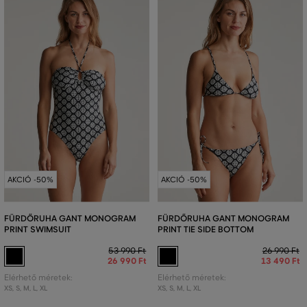
AKCIÓ -50%
AKCIÓ -50%
FÜRDŐRUHA GANT MONOGRAM
FÜRDŐRUHA GANT MONOGRAM
PRINT SWIMSUIT
PRINT TIE SIDE BOTTOM
53 990 Ft
26 990 Ft
26 990 Ft
13 490 Ft
Elérhető méretek:
Elérhető méretek:
XS
,
S
,
M
,
L
,
XL
XS
,
S
,
M
,
L
,
XL