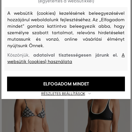
(egyetértés a websütikkel)
AKCIÓ -50%
AKCIÓ -50%
A websütik (cookies) kezelésének beleegyezésével
FARMER GANT SLIM CROPPED
RUHA GANT REG LINEN SS SHIRT
hozzájárul weboldalunk fejlesztéséhez. Az „Elfogadom
WHITE JEANS
DRESS
mindet" gombra kattintva beleegyezik abba, hogy
személyre szabott tartalmat, releváns hirdetéseket
67 990 Ft
87 990 Ft
33 990 Ft
43 990 Ft
mutassunk és vonzó, online vásárlási élményt
Elérhető méretek:
Elérhető méretek:
nyújtsunk Önnek.
+2 további
32
,
34
,
36
,
38
25
,
26
,
27
,
28
,
29
adataival tisztességesen járunk el.
Köszönjük,
A
websütik (cookies) használata
Már csak
6 nap
az akció végéig
Már csak
6 nap
az akció végéig
ELFOGADOM MINDET
RÉSZLETES BEÁLLÍTÁSOK