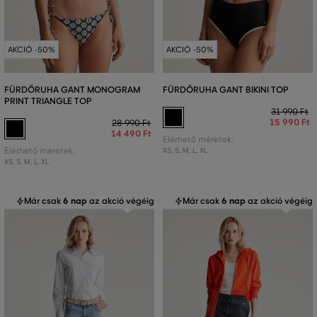
AKCIÓ -50%
AKCIÓ -50%
FÜRDŐRUHA GANT MONOGRAM
FÜRDŐRUHA GANT BIKINI TOP
PRINT TRIANGLE TOP
31 990 Ft
15 990 Ft
28 990 Ft
14 490 Ft
Elérhető méretek:
Elérhető méretek:
XS
,
S
,
M
,
L
,
XL
XS
,
S
,
M
,
L
,
XL
Már csak
6 nap
az akció végéig
Már csak
6 nap
az akció végéig