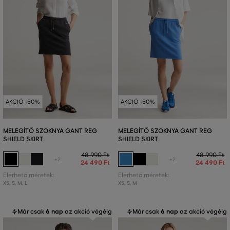
AKCIÓ -50%
AKCIÓ -50%
MELEGÍTŐ SZOKNYA GANT REG
MELEGÍTŐ SZOKNYA GANT REG
SHIELD SKIRT
SHIELD SKIRT
48 990 Ft
48 990 Ft
+2
+2
24 490 Ft
24 490 Ft
Elérhető méretek:
Elérhető méretek:
XS
,
S
,
M
,
L
XS
,
S
,
M
Már csak
6 nap
az akció végéig
Már csak
6 nap
az akció végéig