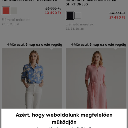
SHIRT DRESS
26 990 Ft
13 490 Ft
54 990 Ft
27 490 Ft
Elérhető méretek:
XS
,
S
,
M
,
L
,
XL
Elérhető méretek:
32
,
34
,
36
,
38
Már csak
6 nap
az akció végéig
Már csak
6 nap
az akció végéig
Azért, hogy weboldalunk megfelelően
működjön