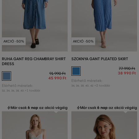
AKCIÓ -50%
AKCIÓ -50%
RUHA GANT REG CHAMBRAY SHIRT
SZOKNYA GANT PLEATED SKIRT
DRESS
77 990 Ft
38 990 Ft
91 990 Ft
45 990 Ft
Elérhető méretek:
Elérhető méretek:
+2 további
34
,
36
,
38
,
40
,
42
+1 további
32
,
34
,
36
,
38
,
40
Már csak
6 nap
az akció végéig
Már csak
6 nap
az akció végéig