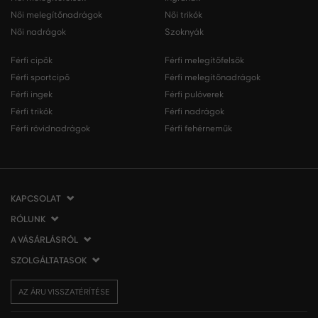
Női melegítőnadrágok
Női trikók
Női nadrágok
Szoknyák
Férfi cipők
Férfi melegítőfelsők
Férfi sportcipő
Férfi melegítőnadrágok
Férfi ingek
Férfi pulóverek
Férfi trikók
Férfi nadrágok
Férfi rövidnadrágok
Férfi fehérneműk
KAPCSOLAT
RÓLUNK
VERMONT Services Slovakia s. r. o.
Vlčie hrdlo 53
A VÁSÁRLÁSRÓL
Cégünkről
821 07 Bratislava
Elérhetőség
SZOLGÁLTATASOK
A vásárlás menete
Szlovákia
VERMONT üzleteink
Általános szerződési feltételek
Szállítás és fizetés
tel.:
06 1 901 1901
Affiliate
AZ ÁRU VISSZATÉRÍTÉSE
Az áru visszatérítése/visszáru
Ajándékutalványok
info@eshopgant.hu
Sajtó
Panaszok
VERMONT Club