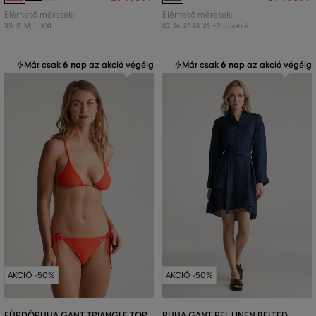
Elérhető méretek:
Elérhető méretek:
XS
,
S
,
M
,
L
,
XXL
+2 további
25
,
26
,
27
,
28
,
29
Már csak
6 nap
az akció végéig
Már csak
6 nap
az akció végéig
AKCIÓ -50%
AKCIÓ -50%
FÜRDŐRUHA GANT TRIANGLE TOP
RUHA GANT REL LINEN BELTED