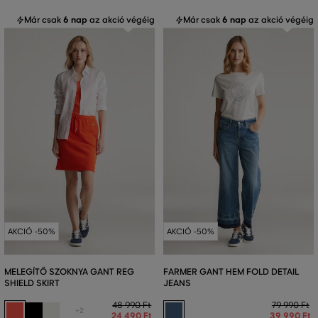
Már csak
6 nap
az akció végéig
Már csak
6 nap
az akció végéig
AKCIÓ -50%
AKCIÓ -50%
MELEGÍTŐ SZOKNYA GANT REG
FARMER GANT HEM FOLD DETAIL
SHIELD SKIRT
JEANS
48 990 Ft
79 990 Ft
+2
24 490 Ft
39 990 Ft