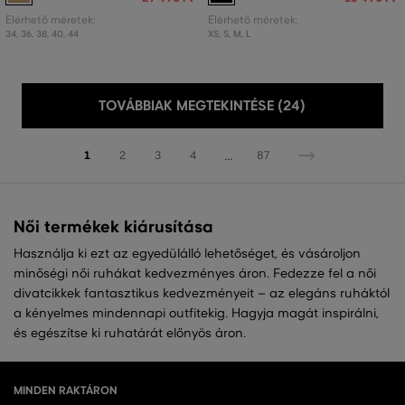
Elérhető méretek:
Elérhető méretek:
34
,
36
,
38
,
40
,
44
XS
,
S
,
M
,
L
TOVÁBBIAK MEGTEKINTÉSE (24)
...
1
2
3
4
87
Női termékek kiárusítása
Használja ki ezt az egyedülálló lehetőséget, és vásároljon
minőségi női ruhákat kedvezményes áron. Fedezze fel a női
divatcikkek fantasztikus kedvezményeit – az elegáns ruháktól
a kényelmes mindennapi outfitekig. Hagyja magát inspirálni,
és egészítse ki ruhatárát előnyös áron.
MINDEN RAKTÁRON