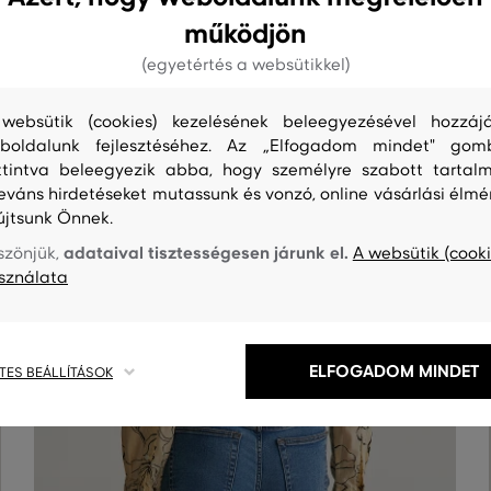
működjön
(egyetértés a websütikkel)
websütik (cookies) kezelésének beleegyezésével hozzájá
boldalunk fejlesztéséhez. Az „Elfogadom mindet" gom
ttintva beleegyezik abba, hogy személyre szabott tartalm
leváns hirdetéseket mutassunk és vonzó, online vásárlási élmé
S
TISZTÍTÁS
újtsunk Önnek.
adataival tisztességesen járunk el.
szönjük,
A websütik (cooki
sználata
ELFOGADOM MINDET
TES BEÁLLÍTÁSOK