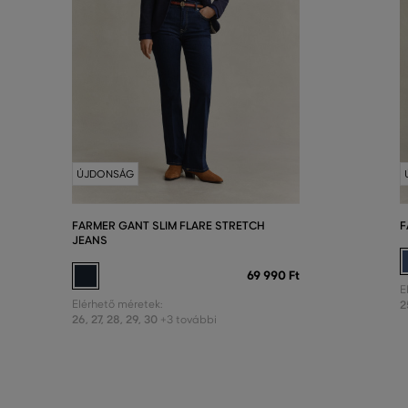
ÚJDONSÁG
FARMER GANT SLIM FLARE STRETCH
F
JEANS
69 990 Ft
E
Elérhető méretek:
2
26
,
27
,
28
,
29
,
30
+3 további