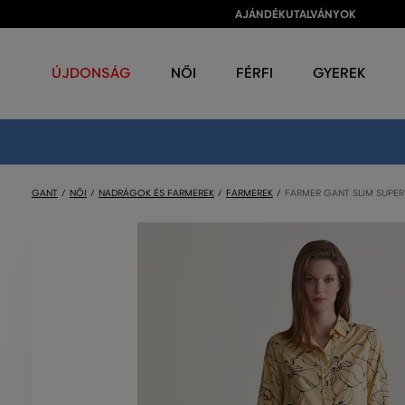
AJÁNDÉKUTALVÁNYOK
ÚJDONSÁG
NŐI
FÉRFI
GYEREK
GANT
NŐI
NADRÁGOK ÉS FARMEREK
FARMEREK
FARMER GANT SLIM SUPER