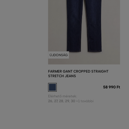
ÚJDONSÁG
FARMER GANT CROPPED STRAIGHT
STRETCH JEANS
58 990 Ft
Elérhető méretek:
26
,
27
,
28
,
29
,
30
+1 további