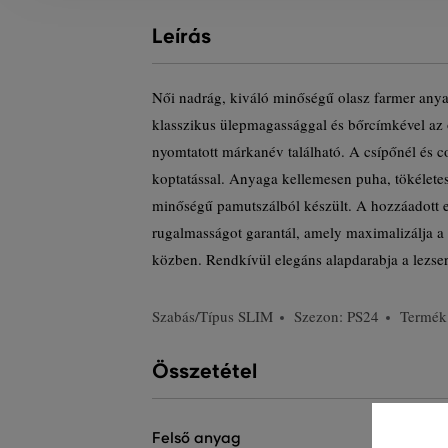
Leírás
Női nadrág, kiváló minőségű olasz farmer anya
klasszikus ülepmagassággal és bőrcímkével az 
nyomtatott márkanév található. A csípőnél és 
koptatással. Anyaga kellemesen puha, tökélete
minőségű pamutszálból készült. A hozzáadott e
rugalmasságot garantál, amely maximalizálja a 
közben. Rendkívül elegáns alapdarabja a lezse
Szabás/Típus
SLIM
Szezon: PS24
Termék
Összetétel
felső anyag