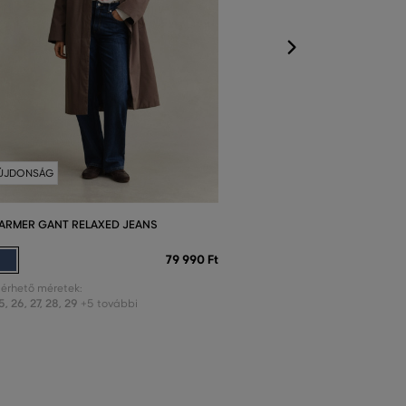
ÚJDONSÁG
ARMER GANT RELAXED JEANS
79 990 Ft
lérhető méretek:
5
,
26
,
27
,
28
,
29
+5 további