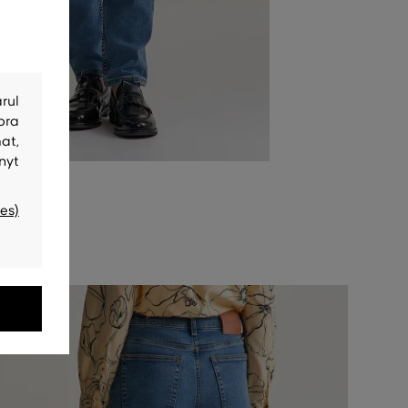
rul
bra
at,
nyt
es)