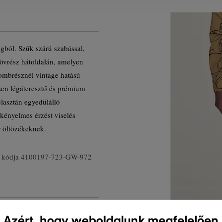
gból. Szűk szárú szabással,
övrész hátoldalán, amelyen
combrésznél vintage hatású
sen légáteresztő és prémium
lasztán egyedülálló
kényelmes érzést viselés
r öltözékeknek.
 kódja
4100197-723-GW-972
Azért, hogy weboldalunk megfelelően