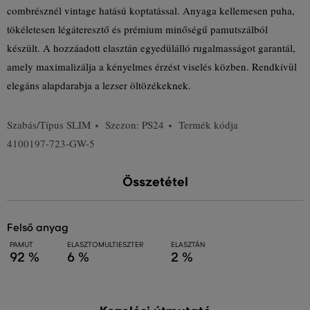
combrésznél vintage hatású koptatással. Anyaga kellemesen puha,
tökéletesen légáteresztő és prémium minőségű pamutszálból
készült. A hozzáadott elasztán egyedülálló rugalmasságot garantál,
amely maximalizálja a kényelmes érzést viselés közben. Rendkívül
elegáns alapdarabja a lezser öltözékeknek.
Szabás/Típus
SLIM
Szezon: PS24
Termék kódja
4100197-723-GW-5
Összetétel
felső anyag
PAMUT
ELASZTOMULTIESZTER
ELASZTÁN
92 %
6 %
2 %