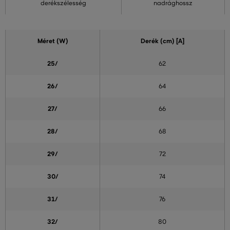
derékszélesség
nadrághossz
Méret (W)
Derék (cm) [A]
25/
62
26/
64
27/
66
28/
68
29/
72
30/
74
31/
76
32/
80