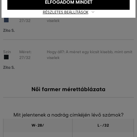
ELFOGADOM MINDET
RÉSZLETES BEÁLLÍTÁSOK
Szín
Méret:
Hogy áll?: A méret egy kicsit kisebb, mint amit
27/32
viselek
Zita S.
Szín
Méret:
Hogy áll?: A méret egy kicsit kisebb, mint amit
27/32
viselek
Zita S.
Női farmer mérettáblázata
Mit jelentenek a nadrág címkéjén lévő számok?
W- 28
/
L - /32