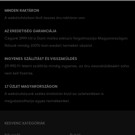
MINDEN RAKTÁRON
A webáruházban lévő összes áru raktáron van.
AZ EREDETISÉG GARANCIÁJA
Cégünk 1999-től a Gant márka exkluzív forgalmazója Magyarországon.
Nálunk mindig 100%-ban eredeti terméket vásárol.
INGYENES SZÁLLÍTÁST ÉS VISSZAKÜLDÉS
29 990 Ft feletti szállítás mindig ingyenes, az áru visszaküldéséért soha
nem kell fizetnie.
17 ÜZLET MAGYARORSZÁGON
A webáruházunk széles kínálatán kívül az üzleteinkben is
megvásárolhatja egyes termékeinket.
KEDVENC KATEGÓRIÁK