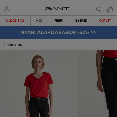
ÚJDONSÁG
NŐI
FÉRFI
GYEREK
OUTLET
NYÁRI ALAPDARABOK -50% >>
FARMEREK