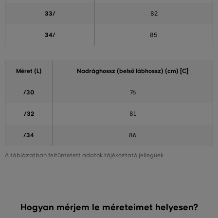
33/
82
34/
85
Méret (L)
Nadrághossz (belső lábhossz) (cm) [C]
/30
76
/32
81
/34
86
A táblázatban feltüntetett adatok tájékoztató jellegűek
Hogyan mérjem le méreteimet helyesen?