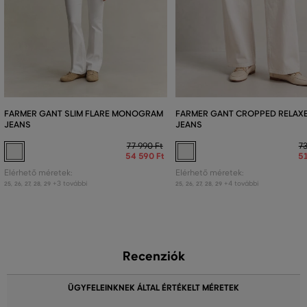
FARMER GANT SLIM FLARE MONOGRAM
FARMER GANT CROPPED RELAX
JEANS
JEANS
77 990 Ft
73
54 590 Ft
51
Elérhető méretek:
Elérhető méretek:
+3 további
+4 további
25
,
26
,
27
,
28
,
29
25
,
26
,
27
,
28
,
29
Recenziók
ÜGYFELEINKNEK ÁLTAL ÉRTÉKELT MÉRETEK