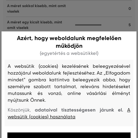
A méret sokkal kisebb, mint amit
0
viselek
A méret egy kicsit kisebb, mint
5
amit viselek
Azért, hogy weboldalunk megfelelően
A méret megegyezik az általam
4
szokásosan viselt mérettel
működjön
(egyetértés a websütikkel)
A méret egy kicsit nagyobb, mint
0
amit általában viselek
A websütik (cookies) kezelésének beleegyezésével
A méret sokkal nagyobb, mint
hozzájárul weboldalunk fejlesztéséhez. Az „Elfogadom
0
amit viselek
mindet" gombra kattintva beleegyezik abba, hogy
személyre szabott tartalmat, releváns hirdetéseket
mutassunk és vonzó, online vásárlási élményt
nyújtsunk Önnek.
Szép nadrág volt, de sajnos kisebb volt mint más hasonló
méretezésű termék
adataival tisztességesen járunk el.
Köszönjük,
A
Szín
Méret:
Hogy áll?: A méret egy kicsit kisebb, mint amit
websütik (cookies) használata
33/32
viselek
Zsuzsanna G.