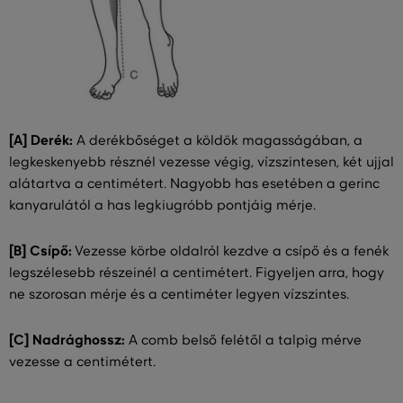
[A] Derék:
A derékbőséget a köldök magasságában, a
legkeskenyebb résznél vezesse végig, vízszintesen, két ujjal
alátartva a centimétert. Nagyobb has esetében a gerinc
kanyarulától a has legkiugróbb pontjáig mérje.
[B] Csípő:
Vezesse körbe oldalról kezdve a csípő és a fenék
legszélesebb részeinél a centimétert. Figyeljen arra, hogy
ne szorosan mérje és a centiméter legyen vízszintes.
[C] Nadrághossz:
A comb belső felétől a talpig mérve
vezesse a centimétert.