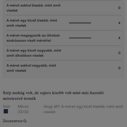
A méret sokkal kisebb, mint amit
0
viselek
A méret egy kicsit kisebb, mint
4
amit viselek
A méret megegyezik az általam
4
szokásosan viselt mérettel
A méret egy kicsit nagyobb, mint
0
amit általában viselek
A méret sokkal nagyobb, mint
0
amit viselek
Szép nadrág volt, de sajnos kisebb volt mint más hasonló
méretezésű termék
Szín
Méret:
Hogy áll?: A méret egy kicsit kisebb, mint amit
33/32
viselek
Zsuzsanna G.