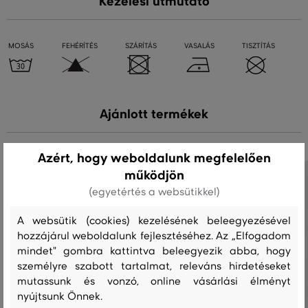
Kezelési útmutató
MOSÁS
FEHÉRÍTÉS
SZÁRÍTÁS
VASALÁS
TISZTÍTÁS
Ajánlott termékek
Azért, hogy weboldalunk megfelelően
működjön
(egyetértés a websütikkel)
A websütik (cookies) kezelésének beleegyezésével
hozzájárul weboldalunk fejlesztéséhez. Az „Elfogadom
mindet" gombra kattintva beleegyezik abba, hogy
személyre szabott tartalmat, releváns hirdetéseket
mutassunk és vonzó, online vásárlási élményt
nyújtsunk Önnek.