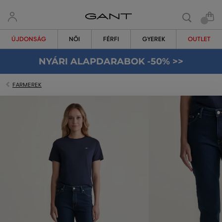
ÚJDONSÁG
NŐI
FÉRFI
GYEREK
OUTLET
NYÁRI ALAPDARABOK -50% >>
FARMEREK