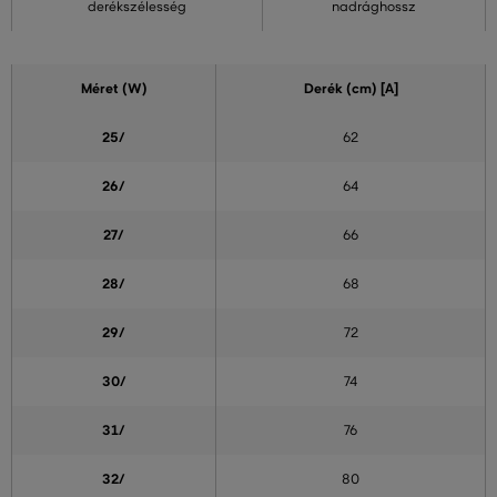
derékszélesség
nadrághossz
Méret (W)
Derék (cm) [A]
25/
62
26/
64
27/
66
28/
68
29/
72
30/
74
31/
76
32/
80