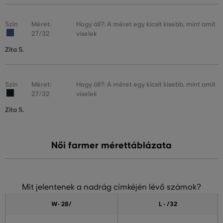
Szín
Méret:
Hogy áll?: A méret egy kicsit kisebb, mint amit
27/32
viselek
Zita S.
Szín
Méret:
Hogy áll?: A méret egy kicsit kisebb, mint amit
27/32
viselek
Zita S.
Női farmer mérettáblázata
Mit jelentenek a nadrág címkéjén lévő számok?
W- 28
/
L - /32