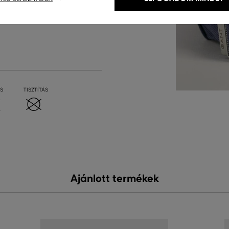
S
TISZTÍTÁS
Ajánlott termékek