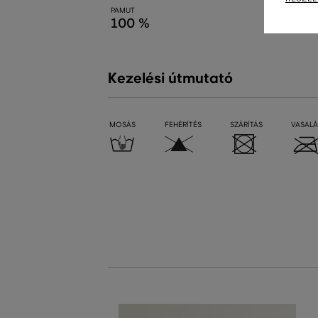
PAMUT
100 %
Kezelési útmutató
MOSÁS
FEHÉRÍTÉS
SZÁRÍTÁS
VASALÁ