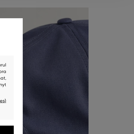
rul
bra
at,
nyt
es)