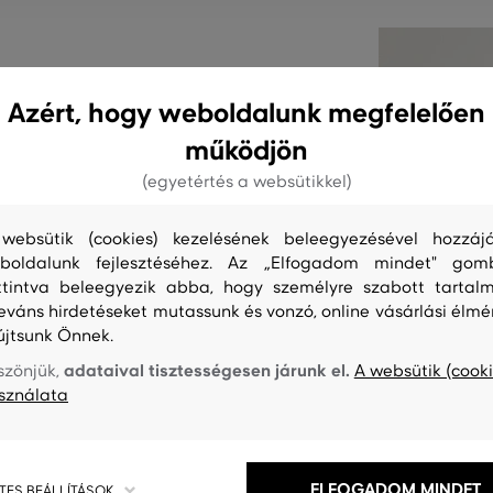
sel és kontrasztos mintával a
Azért, hogy weboldalunk megfelelően
yen gravírozott márkajelzés
működjön
n segít. Prémium eredetű és
(egyetértés a websütikkel)
ium minőségű pamutszál
resztő és nagyon kényelmes
websütik (cookies) kezelésének beleegyezésével hozzájá
ti megjelenést kölcsönöz a lezser
boldalunk fejlesztéséhez. Az „Elfogadom mindet" gom
ttintva beleegyezik abba, hogy személyre szabott tartalm
leváns hirdetéseket mutassunk és vonzó, online vásárlási élmé
újtsunk Önnek.
C-421
adataival tisztességesen járunk el.
szönjük,
A websütik (cooki
sználata
ELFOGADOM MINDET
TES BEÁLLÍTÁSOK