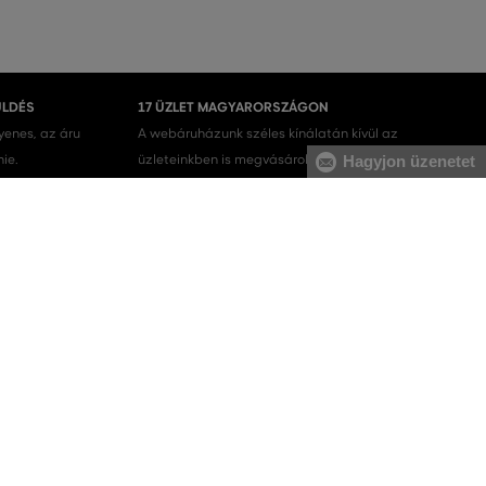
ÜLDÉS
17 ÜZLET MAGYARORSZÁGON
gyenes, az áru
A webáruházunk széles kínálatán kívül az
nie.
üzleteinkben is megvásárolhatja egyes termékeinket.
Hagyjon üzenetet
Férfi melegítőfelsők
Férfi melegítőnadrágok
Férfi pulóverek
Férfi nadrágok
Férfi fehérneműk