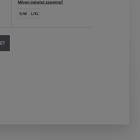
Milyen méretet szeretne?
S/M
L/XL
ET