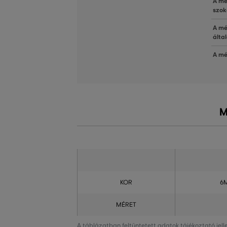
A mé
szok
A mé
álta
A mé
M
KOR
6
MÉRET
A táblázatban feltüntetett adatok tájékoztató jel