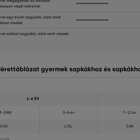
ret megegyezik az általam
ásosan viselt mérettel
ret egy kicsit nagyobb, mint amit
lában viselek
ret sokkal nagyobb, mint amit viselek
érettáblázat gyermek sapkákhoz és sapkákh
1–6 ÉV
M–24M
3–6 év
7–12 év
S/M
L/XL
S/M
legűek