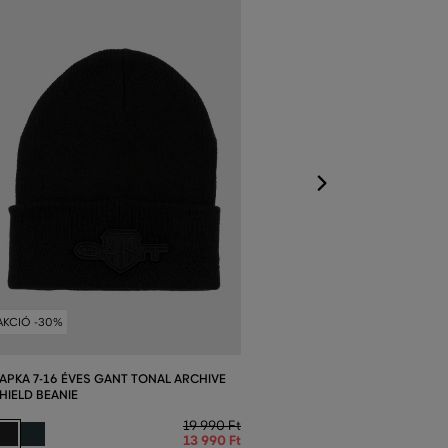
SAPKA 1-6 ÉVE
SHIELD BEANIE
Elérhető méretek
S/M
,
L/XL
AKCIÓ -30%
APKA 7-16 ÉVES GANT TONAL ARCHIVE
HIELD BEANIE
19 990 Ft
13 990 Ft