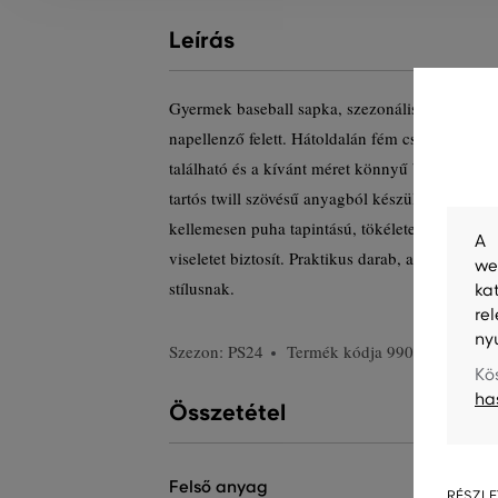
Leírás
Gyermek baseball sapka, szezonális márkajelzés
napellenző felett. Hátoldalán fém csattal, amel
található és a kívánt méret könnyű beállításába
tartós twill szövésű anyagból készült. A prém
kellemesen puha tapintású, tökéletesen légáte
A 
viseletet biztosít. Praktikus darab, amely erede
we
stílusnak.
ka
re
ny
Szezon: PS24
Termék kódja
990112-723-G
Kö
ha
Összetétel
felső anyag
RÉSZLE