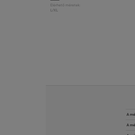
Elérhető méretek:
L/XL
A mé
A mé