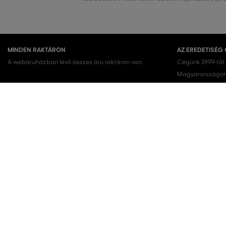
MINDEN RAKTÁRON
AZ EREDETISÉG
A webáruházban lévő összes áru raktáron van.
Cégünk 1999-től
Magyarországon.
terméket vásárol
KEDVENC KATEGÓRIÁK
Női cipők
Ruhák
Női sportcipő
Nyári ruhák
Női melegítőfelsők
Ingruhák
Női melegítőnadrágok
Női trikók
Női nadrágok
Szoknyák