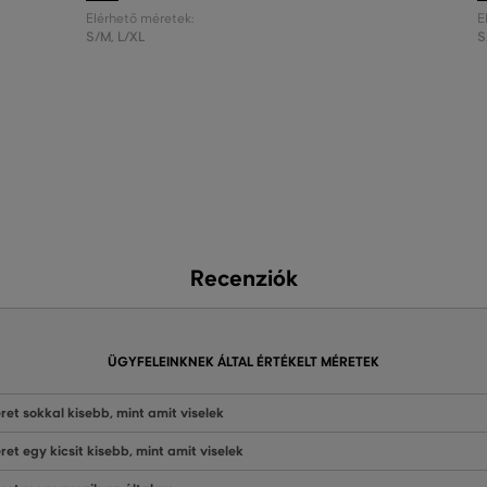
Elérhető méretek:
E
S/M
,
L/XL
S
Recenziók
ÜGYFELEINKNEK ÁLTAL ÉRTÉKELT MÉRETEK
ret sokkal kisebb, mint amit viselek
ret egy kicsit kisebb, mint amit viselek