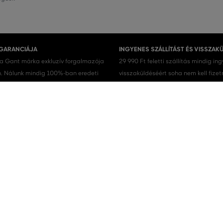
 GARANCIÁJA
INGYENES SZÁLLÍTÁST ÉS VISSZAK
 a Gant márka exkluzív forgalmazója
29 990 Ft feletti szállítás mindig in
 Nálunk mindig 100%-ban eredeti
visszaküldéséért soha nem kell fizet
.
Férfi cipők
Férfi sportcipő
Férfi ingek
Férfi trikók
Férfi rövidnadrágok