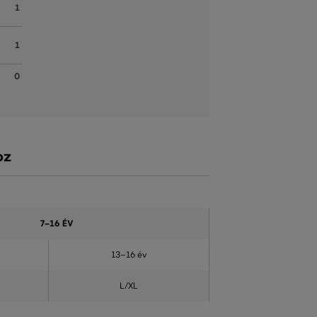
1
1
0
oz
7–16 ÉV
13–16 év
L/XL