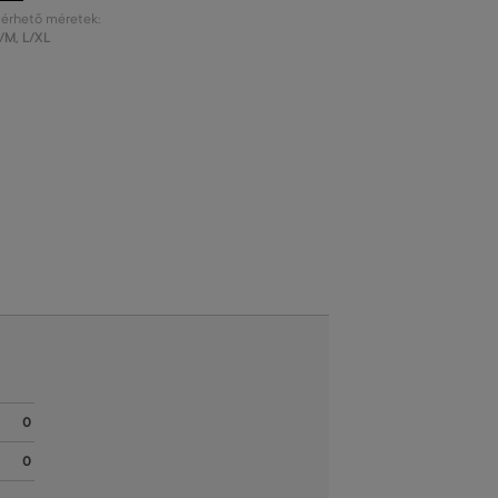
lérhető méretek:
/M
,
L/XL
0
0