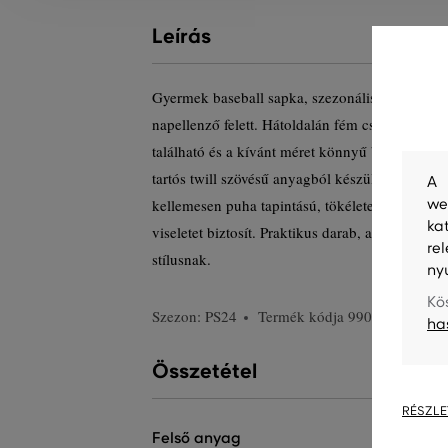
Leírás
Gyermek baseball sapka, szezonális márkajelzés
napellenző felett. Hátoldalán fém csattal, amel
található és a kívánt méret könnyű beállításába
tartós twill szövésű anyagból készült. A prém
A 
we
kellemesen puha tapintású, tökéletesen légáte
ka
viseletet biztosít. Praktikus darab, amely erede
re
stílusnak.
ny
Kö
Szezon: PS24
Termék kódja
990112-723-G
ha
Összetétel
RÉSZLE
felső anyag