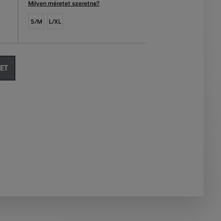
Milyen méretet szeretne?
S/M
L/XL
ET