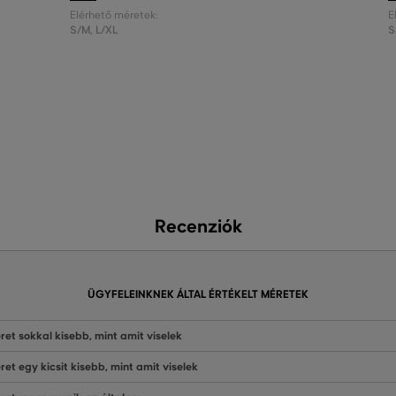
Elérhető méretek:
E
S/M
,
L/XL
S
Recenziók
ÜGYFELEINKNEK ÁLTAL ÉRTÉKELT MÉRETEK
ret sokkal kisebb, mint amit viselek
ret egy kicsit kisebb, mint amit viselek