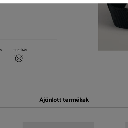
S
TISZTÍTÁS
Ajánlott termékek