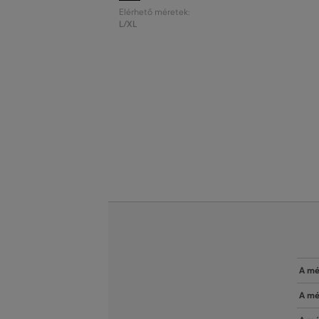
Elérhető méretek:
L/XL
A mé
A mé