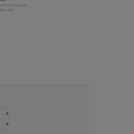
lérhető méretek:
/M
,
L/XL
0
0