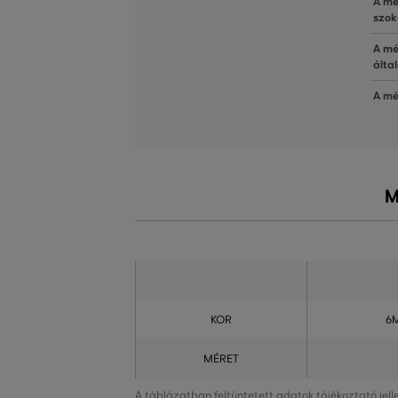
A mé
szok
A mé
álta
A mé
M
KOR
6
MÉRET
A táblázatban feltüntetett adatok tájékoztató jel