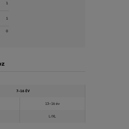
1
1
0
oz
7–16 ÉV
13–16 év
L/XL