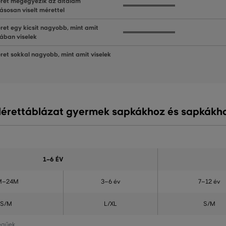
ret megegyezik az általam
ásosan viselt mérettel
ret egy kicsit nagyobb, mint amit
lában viselek
ret sokkal nagyobb, mint amit viselek
érettáblázat gyermek sapkákhoz és sapkákh
1–6 ÉV
M–24M
3–6 év
7–12 év
S/M
L/XL
S/M
legűek