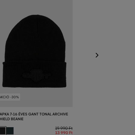
SAPKA 1-6 ÉVE
SHIELD BEANIE
Elérhető méretek
S/M
,
L/XL
AKCIÓ -30%
APKA 7-16 ÉVES GANT TONAL ARCHIVE
HIELD BEANIE
19 990 Ft
13 990 Ft