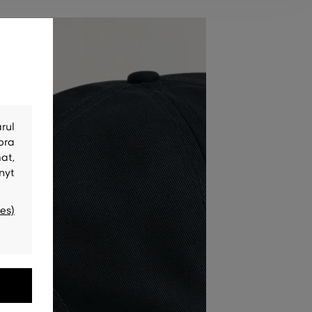
rul
bra
at,
nyt
es)