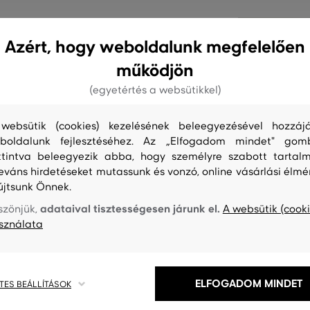
Azért, hogy weboldalunk megfelelően
működjön
sel és kontrasztos mintával a
yen gravírozott márkajelzés
(egyetértés a websütikkel)
n segít. Prémium eredetű és
ium minőségű pamutszál
websütik (cookies) kezelésének beleegyezésével hozzájá
boldalunk fejlesztéséhez. Az „Elfogadom mindet" gom
resztő és nagyon kényelmes
ttintva beleegyezik abba, hogy személyre szabott tartalm
ti megjelenést kölcsönöz a lezser
leváns hirdetéseket mutassunk és vonzó, online vásárlási élmé
újtsunk Önnek.
adataival tisztességesen járunk el.
szönjük,
A websütik (cooki
C-5
sználata
ELFOGADOM MINDET
TES BEÁLLÍTÁSOK