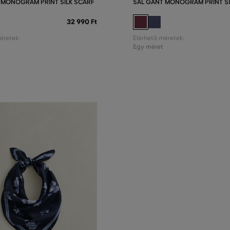
 MONOGRAM PRINT SILK SCARF
SÁL GANT MONOGRAM PRINT SI
32 990 Ft
éretek:
Elérhető méretek:
Egy méret