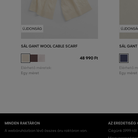
ÚJDONSÁG
ÚJDONSÁ
SÁL GANT WOOL CABLE SCARF
SÁL GANT 
48 990 Ft
Elérhető méretek:
Elérhető m
Egy méret
Egy méret
MINDEN RAKTÁRON
AZ EREDETISÉG
A webáruházban lévő összes áru raktáron van.
Cégünk 1999-től