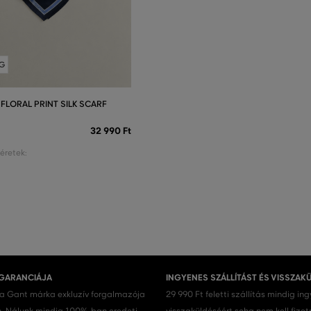
G
FLORAL PRINT SILK SCARF
32 990 Ft
éretek:
 GARANCIÁJA
INGYENES SZÁLLÍTÁST ÉS VISSZAK
 a Gant márka exkluzív forgalmazója
29 990 Ft feletti szállítás mindig in