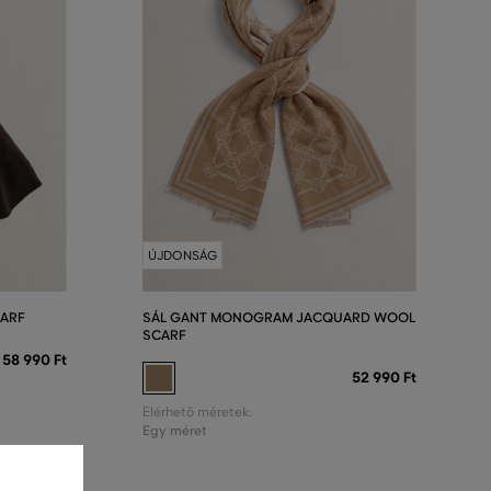
ÚJDONSÁG
ARF
SÁL GANT MONOGRAM JACQUARD WOOL
SCARF
58 990 Ft
52 990 Ft
Elérhető méretek:
Egy méret