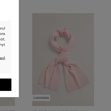
rul
bra
at,
nyt
es)
ÚJDONSÁG