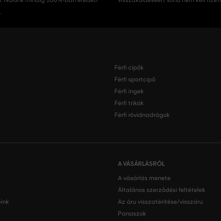
 Nálunk mindig 100%-ban eredeti
visszaküldéséért soha nem kell fizet
.
Férfi cipők
Férfi sportcipő
Férfi ingek
Férfi trikók
Férfi rövidnadrágok
A VÁSÁRLÁSRÓL
A vásárlás menete
Általános szerződési feltételek
ink
Az áru visszatérítése/visszáru
Panaszok