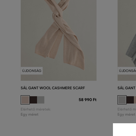
ÚJDONSÁG
ÚJDONSÁ
SÁL GANT WOOL CASHMERE SCARF
SÁL GANT
58 990 Ft
Elérhető méretek:
Elérhető m
Egy méret
Egy méret