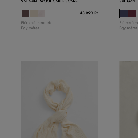
SÁL GANT WOOL CABLE SCARF
SÁL GANT
48 990 Ft
Elérhető méretek:
Elérhető m
Egy méret
Egy méret