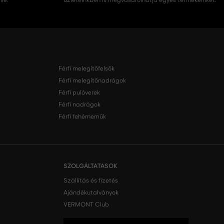
nie.
üzleteinkben is megvásárolhatja egyes termékeinket.
Férfi melegítőfelsők
Férfi melegítőnadrágok
Férfi pulóverek
Férfi nadrágok
Férfi fehérneműk
SZOLGÁLTATASOK
Szállítás és fizetés
Ajándékutalványok
VERMONT Club