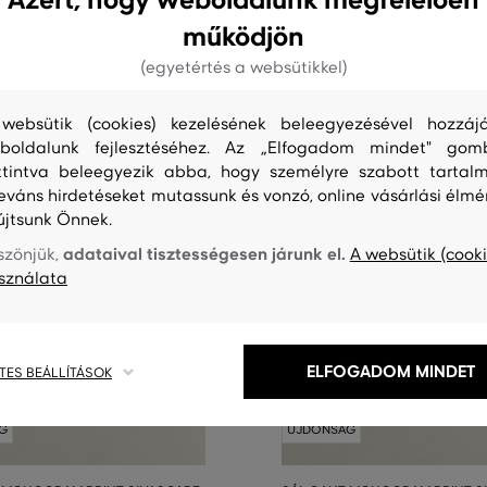
Azért, hogy weboldalunk megfelelően
működjön
(egyetértés a websütikkel)
websütik (cookies) kezelésének beleegyezésével hozzájá
boldalunk fejlesztéséhez. Az „Elfogadom mindet" gom
ttintva beleegyezik abba, hogy személyre szabott tartalm
leváns hirdetéseket mutassunk és vonzó, online vásárlási élmé
újtsunk Önnek.
adataival tisztességesen járunk el.
szönjük,
A websütik (cooki
sználata
ELFOGADOM MINDET
TES BEÁLLÍTÁSOK
G
ÚJDONSÁG