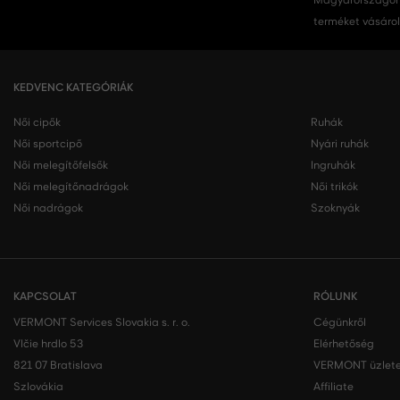
Magyarországon.
terméket vásárol
KEDVENC KATEGÓRIÁK
Női cipők
Ruhák
Női sportcipő
Nyári ruhák
Női melegítőfelsők
Ingruhák
Női melegítőnadrágok
Női trikók
Női nadrágok
Szoknyák
KAPCSOLAT
RÓLUNK
VERMONT Services Slovakia s. r. o.
Cégünkről
Vlčie hrdlo 53
Elérhetőség
821 07 Bratislava
VERMONT üzlete
Szlovákia
Affiliate