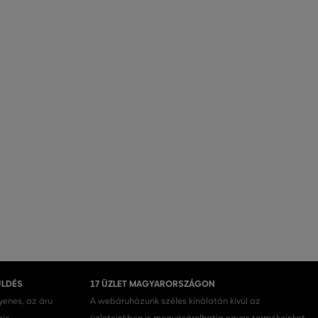
ÜLDÉS
17 ÜZLET MAGYARORSZÁGON
gyenes, az áru
A webáruházunk széles kínálatán kívül az