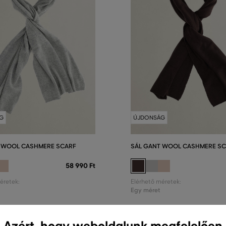
G
ÚJDONSÁG
 WOOL CASHMERE SCARF
SÁL GANT WOOL CASHMERE SC
58 990 Ft
éretek:
Elérhető méretek:
Egy méret