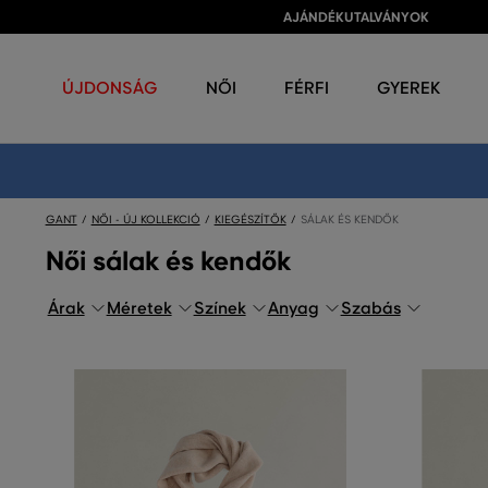
AJÁNDÉKUTALVÁNYOK
ÚJDONSÁG
NŐI
FÉRFI
GYEREK
GANT
NŐI - ÚJ KOLLEKCIÓ
KIEGÉSZÍTŐK
SÁLAK ÉS KENDŐK
Női sálak és kendők
Árak
Méretek
Színek
Anyag
Szabás