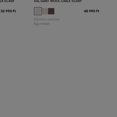
LK SCARF
SÁL GANT WOOL CABLE SCARF
32 990 Ft
48 990 Ft
Elérhető méretek:
Egy méret