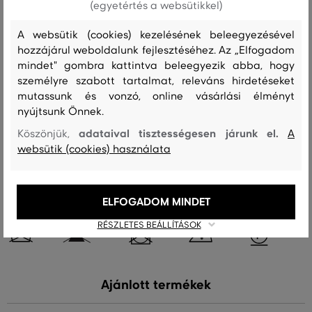
Szezon: FW23
Termék kódja
9920212-623-GC-338-0
(egyetértés a websütikkel)
A websütik (cookies) kezelésének beleegyezésével
Összetétel
hozzájárul weboldalunk fejlesztéséhez. Az „Elfogadom
mindet" gombra kattintva beleegyezik abba, hogy
személyre szabott tartalmat, releváns hirdetéseket
felső anyag
mutassunk és vonzó, online vásárlási élményt
MERINO GYAPJÚ
nyújtsunk Önnek.
100 %
adataival tisztességesen járunk el.
Köszönjük,
A
websütik (cookies) használata
Kezelési útmutató
ELFOGADOM MINDET
MOSÁS
FEHÉRÍTÉS
SZÁRÍTÁS
VASALÁS
TISZTÍTÁS
RÉSZLETES BEÁLLÍTÁSOK
Ajánlott termékek