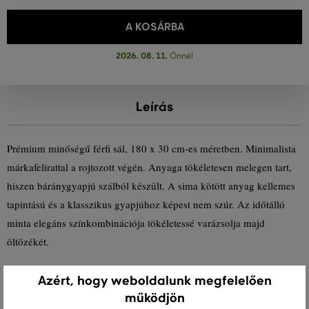
A KOSÁRBA
2026. 08. 11.
Önnél
Leírás
Prémium minőségű férfi sál, 180 x 30 cm-es méretben. Minimalista
márkafelirattal a rojtozott végén. Anyaga tökéletesen melegen tart,
hiszen báránygyapjú szálból készült. A sima kötött anyag kellemes
tapintású és a klasszikus gyapjúhoz képest nem szúr. Az időtálló
minta elegáns színkombinációja tökéletessé varázsolja majd
öltözékét.
Méretek: 180 x 30 cm
Azért, hogy weboldalunk megfelelően
működjön