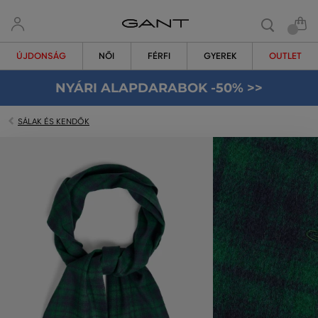
ÚJDONSÁG
NŐI
FÉRFI
GYEREK
OUTLET
NYÁRI ALAPDARABOK -50% >>
SÁLAK ÉS KENDŐK