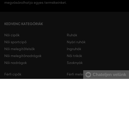
megvásárolhatja egyes termékeinket.
KEDVENC KATEGÓRIÁK
Női cipők
Ruhák
Női sportcipő
Nyári ruhák
Női melegítőfelsők
Ingruhák
Női melegítőnadrágok
Női trikók
Női nadrágok
Szoknyák
Chateljen velünk
Férfi cipők
Férfi melegítőfelsők
Férfi sportcipő
Férfi melegítőnadrágok
Férfi ingek
Férfi pulóverek
Férfi trikók
Férfi nadrágok
Férfi rövidnadrágok
Férfi fehérneműk