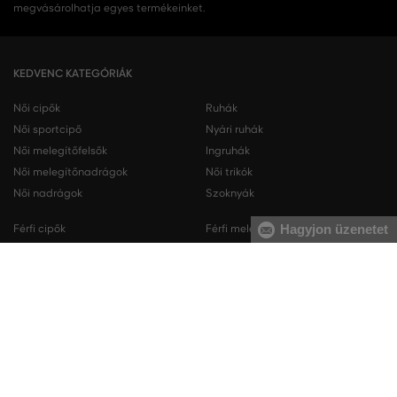
megvásárolhatja egyes termékeinket.
KEDVENC KATEGÓRIÁK
Női cipők
Ruhák
Női sportcipő
Nyári ruhák
Női melegítőfelsők
Ingruhák
Női melegítőnadrágok
Női trikók
Női nadrágok
Szoknyák
Hagyjon üzenetet
Férfi cipők
Férfi melegítőfelsők
Férfi sportcipő
Férfi melegítőnadrágok
Férfi ingek
Férfi pulóverek
Férfi trikók
Férfi nadrágok
Férfi rövidnadrágok
Férfi fehérneműk