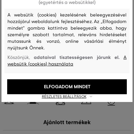
Szezon: FW23
Termék kódja
9920212-623-GC-464-0
(egyetértés a websütikkel)
A websütik (cookies) kezelésének beleegyezésével
Összetétel
hozzájárul weboldalunk fejlesztéséhez. Az „Elfogadom
mindet" gombra kattintva beleegyezik abba, hogy
személyre szabott tartalmat, releváns hirdetéseket
felső anyag
mutassunk és vonzó, online vásárlási élményt
MERINO GYAPJÚ
nyújtsunk Önnek.
100 %
adataival tisztességesen járunk el.
Köszönjük,
A
websütik (cookies) használata
Kezelési útmutató
ELFOGADOM MINDET
MOSÁS
FEHÉRÍTÉS
SZÁRÍTÁS
VASALÁS
TISZTÍTÁS
RÉSZLETES BEÁLLÍTÁSOK
Ajánlott termékek