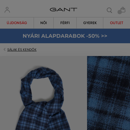
ÚJDONSÁG
NŐI
FÉRFI
GYEREK
OUTLET
NYÁRI ALAPDARABOK -50% >>
SÁLAK ÉS KENDŐK