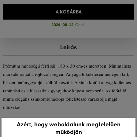
A KOSÁRBA
2026. 08. 12.
Önnél
Leírás
Prémium minőségű férfi sál, 180 x 30 cm-es méretben. Minimalista
márkafelirattal a rojtozott végén. Anyaga tökéletesen melegen tart,
hiszen báránygyapjú szálból készült. A sima kötött anyag kellemes
tapintású és a klasszikus gyapjúhoz képest nem szúr. Az időtálló
minta elegáns színkombinációja tökéletessé varázsolja majd
öltözékét.
Méretek: 180 x 30 cm
Azért, hogy weboldalunk megfelelően
működjön