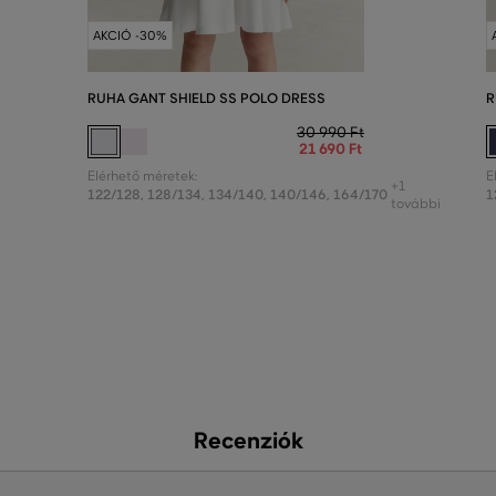
AKCIÓ -30%
RUHA GANT SHIELD SS POLO DRESS
R
30 990 Ft
21 690 Ft
Elérhető méretek:
E
+1
122/128
,
128/134
,
134/140
,
140/146
,
164/170
1
további
Recenziók