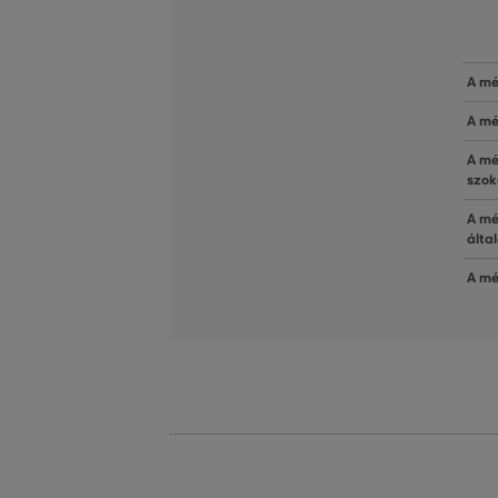
A mé
A mé
A mé
szok
A mé
álta
A mé