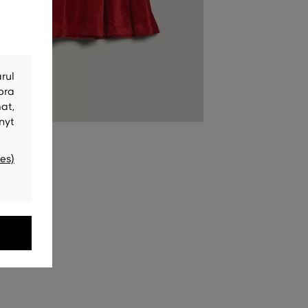
rul
bra
at,
nyt
es)