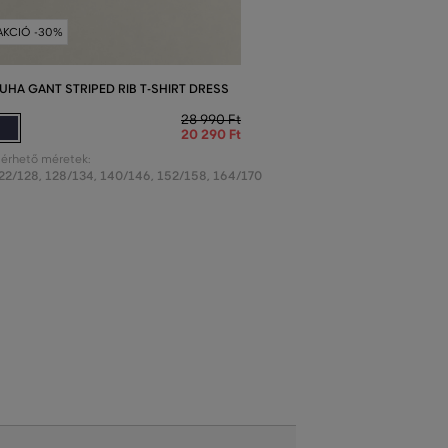
AKCIÓ -30%
UHA GANT STRIPED RIB T-SHIRT DRESS
28 990 Ft
20 290 Ft
lérhető méretek:
22/128
,
128/134
,
140/146
,
152/158
,
164/170