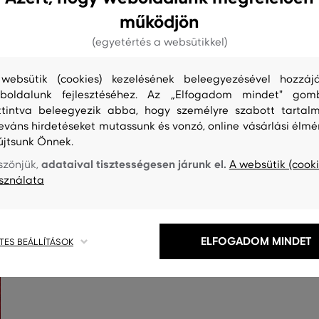
működjön
(egyetértés a websütikkel)
websütik (cookies) kezelésének beleegyezésével hozzájá
boldalunk fejlesztéséhez. Az „Elfogadom mindet" gom
ttintva beleegyezik abba, hogy személyre szabott tartalm
leváns hirdetéseket mutassunk és vonzó, online vásárlási élmé
S
TISZTÍTÁS
újtsunk Önnek.
adataival tisztességesen járunk el.
szönjük,
A websütik (cooki
sználata
ELFOGADOM MINDET
TES BEÁLLÍTÁSOK