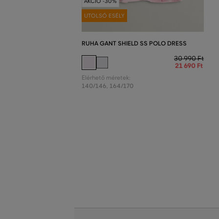
AKCIÓ -30%
UTOLSÓ ESÉLY
RUHA GANT SHIELD SS POLO DRESS
30 990 Ft
21 690 Ft
Elérhető méretek:
140/146
,
164/170