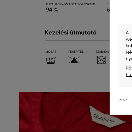
ÚJRAHASZNOSÍTOTT POLIÉSZTER
ELASZTÁN
94 %
6 %
Kezelési útmutató
A 
we
ka
re
MOSÁS
FEHÉRÍTÉS
SZÁRÍTÁS
VASALÁ
ny
Kö
ha
RÉSZLE