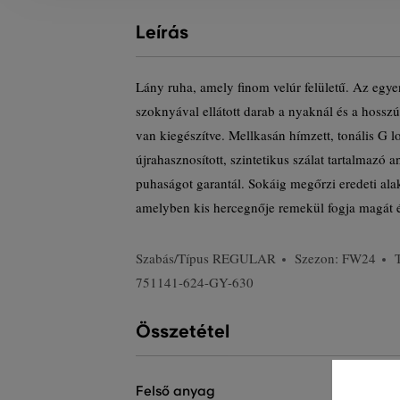
Leírás
Lány ruha, amely finom velúr felületű. Az egye
szoknyával ellátott darab a nyaknál és a hosszú 
van kiegészítve. Mellkasán hímzett, tonális G 
újrahasznosított, szintetikus szálat tartalmazó
puhaságot garantál. Sokáig megőrzi eredeti ala
amelyben kis hercegnője remekül fogja magát é
Szabás/Típus
REGULAR
Szezon: FW24
751141-624-GY-630
Összetétel
felső anyag