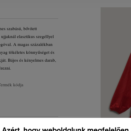
nes szabású, bővített
ujjaknál elasztikus szegéllyel
logóval. A magas százalékban
 anyag tökéletes könnyűséget és
kját. Bájos és kényelmes darab,
rezni.
Termék kódja
Azért, hogy weboldalunk megfelelően