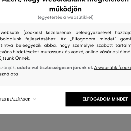
működjön
(egyetértés a websütikkel)
websütik (cookies) kezelésének beleegyezésével hozzájá
boldalunk fejlesztéséhez. Az „Elfogadom mindet" gom
ttintva beleegyezik abba, hogy személyre szabott tartalm
leváns hirdetéseket mutassunk és vonzó, online vásárlási élmé
S
TISZTÍTÁS
újtsunk Önnek.
adataival tisztességesen járunk el.
szönjük,
A websütik (cooki
sználata
ELFOGADOM MINDET
TES BEÁLLÍTÁSOK