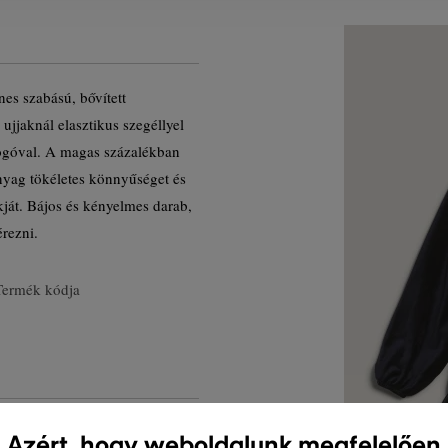
nes szabású, bővített
ujjaknál elasztikus szegéllyel
logóval. A magas százalékban
 anyag tökéletes könnyűséget és
kját. Bájos és kényelmes darab,
rezni.
Termék kódja
Azért, hogy weboldalunk megfelelően