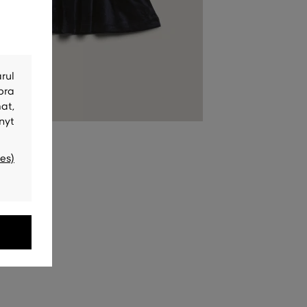
rul
bra
at,
nyt
es)