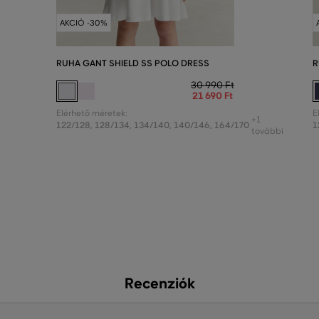
AKCIÓ -30%
RUHA GANT SHIELD SS POLO DRESS
R
30 990 Ft
21 690 Ft
Elérhető méretek:
E
+1
122/128
,
128/134
,
134/140
,
140/146
,
164/170
1
további
Recenziók