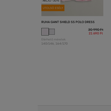
AKCIÓ -30%
UTOLSÓ ESÉLY
RUHA GANT SHIELD SS POLO DRESS
30 990 Ft
21 690 Ft
Elérhető méretek:
140/146
,
164/170