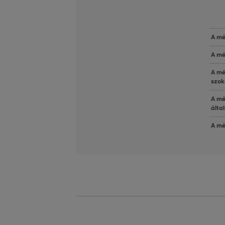
A mé
A mé
A mé
szok
A mé
álta
A mé