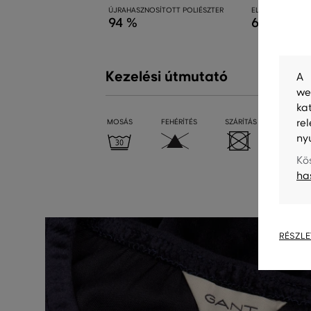
ÚJRAHASZNOSÍTOTT POLIÉSZTER
ELASZTÁN
94 %
6 %
Kezelési útmutató
A 
we
ka
re
MOSÁS
FEHÉRÍTÉS
SZÁRÍTÁS
VASALÁ
ny
Kö
ha
RÉSZLE