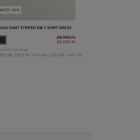
AKCIÓ -30%
UHA GANT STRIPED RIB T-SHIRT DRESS
28 990 Ft
20 290 Ft
lérhető méretek:
22/128
,
128/134
,
140/146
,
152/158
,
164/170