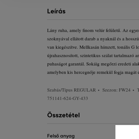
Leírás
Lány ruha, amely finom velúr felületű. Az egye
szoknyával ellátott darab a nyaknál és a hosszú 
van kiegészítve. Mellkasán hímzett, tonális G 
újrahasznosított, szintetikus szálat tartalmazó
puhaságot garantál. Sokáig megőrzi eredeti ala
amelyben kis hercegnője remekül fogja magát é
Szabás/Típus
REGULAR
Szezon: FW24
751141-624-GY-433
Összetétel
felső anyag