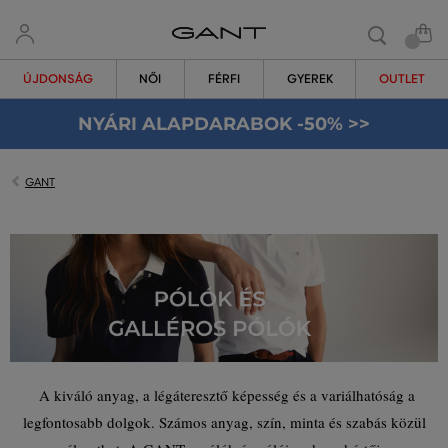
ÚJDONSÁG
NŐI
FÉRFI
GYEREK
OUTLET
NYÁRI ALAPDARABOK -50% >>
GANT
A kiváló anyag, a légáteresztő képesség és a variálhatóság a
legfontosabb dolgok. Számos anyag, szín, minta és szabás közül