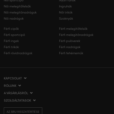
Női sportcipő
Nyári ruhák
Női melegítőfelsők
Ingruhák
Női melegítőnadrágok
Női trikók
Női nadrágok
Szoknyák
Férfi cipők
Férfi melegítőfelsők
Férfi sportcipő
Férfi melegítőnadrágok
Férfi ingek
Férfi pulóverek
Férfi trikók
Férfi nadrágok
Férfi rövidnadrágok
Férfi fehérneműk
KAPCSOLAT
RÓLUNK
VERMONT Services Slovakia s. r. o.
Vlčie hrdlo 53
A VÁSÁRLÁSRÓL
Cégünkről
821 07 Bratislava
Elérhetőség
SZOLGÁLTATASOK
A vásárlás menete
Szlovákia
VERMONT üzleteink
Általános szerződési feltételek
Szállítás és fizetés
tel.:
06 1 901 1901
Affiliate
AZ ÁRU VISSZATÉRÍTÉSE
Az áru visszatérítése/visszáru
Ajándékutalványok