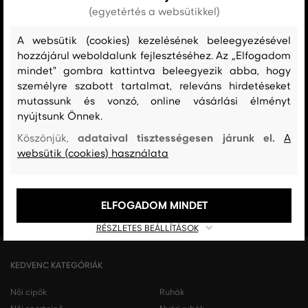
MINDEN RAKTÁRON
(egyetértés a websütikkel)
A webáruházban lévő összes áru raktáron van.
A websütik (cookies) kezelésének beleegyezésével
hozzájárul weboldalunk fejlesztéséhez. Az „Elfogadom
AZ EREDETISÉG GARANCIÁJA
mindet" gombra kattintva beleegyezik abba, hogy
Cégünk 1999-től a Gant márka exkluzív forgalmazója Magyarországon.
személyre szabott tartalmat, releváns hirdetéseket
Nálunk mindig 100%-ban eredeti terméket vásárol.
mutassunk és vonzó, online vásárlási élményt
nyújtsunk Önnek.
INGYENES SZÁLLÍTÁST ÉS VISSZAKÜLDÉS
29 990 Ft feletti szállítás mindig ingyenes, az áru visszaküldéséért soha
adataival tisztességesen járunk el.
Köszönjük,
A
nem kell fizetnie.
websütik (cookies) használata
17 ÜZLET MAGYARORSZÁGON
A webáruházunk széles kínálatán kívül az üzleteinkben is
ELFOGADOM MINDET
megvásárolhatja egyes termékeinket.
RÉSZLETES BEÁLLÍTÁSOK
KEDVENC KATEGÓRIÁK
Női cipők
Ruhák