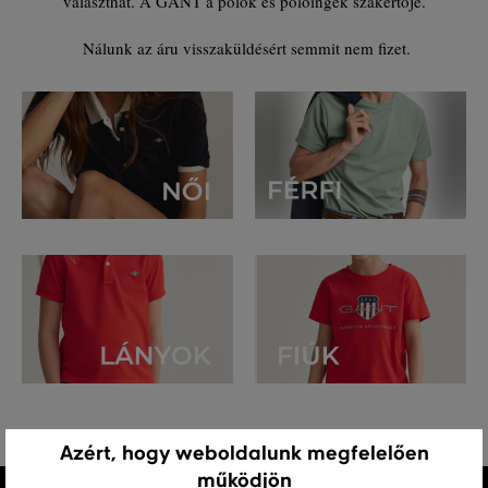
választhat. A GANT a pólók és pólóingek szakértője.
Nálunk az áru visszaküldésért semmit nem fizet.
Azért, hogy weboldalunk megfelelően
működjön