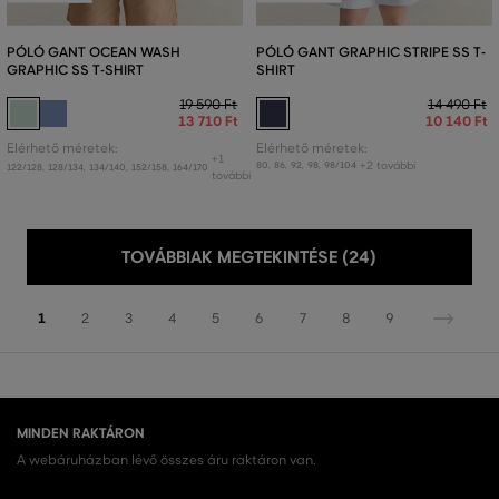
PÓLÓ GANT OCEAN WASH
PÓLÓ GANT GRAPHIC STRIPE SS T-
GRAPHIC SS T-SHIRT
SHIRT
19 590 Ft
14 490 Ft
13 710 Ft
10 140 Ft
Elérhető méretek:
Elérhető méretek:
+1
+2 további
80
,
86
,
92
,
98
,
98/104
122/128
,
128/134
,
134/140
,
152/158
,
164/170
további
TOVÁBBIAK MEGTEKINTÉSE (24)
1
2
3
4
5
6
7
8
9
MINDEN RAKTÁRON
A webáruházban lévő összes áru raktáron van.