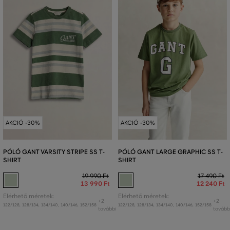
AKCIÓ -30%
AKCIÓ -30%
PÓLÓ GANT VARSITY STRIPE SS T-
PÓLÓ GANT LARGE GRAPHIC SS T-
SHIRT
SHIRT
19 990 Ft
17 490 Ft
13 990 Ft
12 240 Ft
Elérhető méretek:
Elérhető méretek:
+2
+2
122/128
,
128/134
,
134/140
,
140/146
,
152/158
122/128
,
128/134
,
134/140
,
140/146
,
152/158
további
tovább