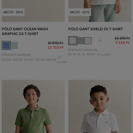
AKCIÓ -30%
AKCIÓ -30%
PÓLÓ GANT OCEAN WASH
PÓLÓ GANT SHIELD SS T-SHIRT
GRAPHIC SS T-SHIRT
10 190 Ft
+8
7 130 Ft
19 590 Ft
13 710 Ft
Elérhető méretek:
Elérhető méretek:
+2 további
80
,
86
,
92
,
98
,
98/104
+2
122/128
,
128/134
,
134/140
,
140/146
,
152/158
további