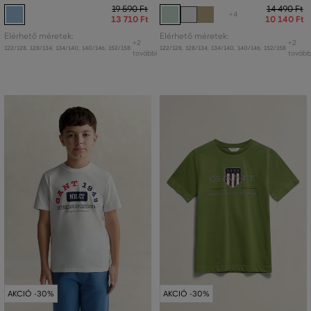
19 590 Ft
14 490 Ft
+4
13 710 Ft
10 140 Ft
Elérhető méretek:
Elérhető méretek:
+2
+2
122/128
,
128/134
,
134/140
,
140/146
,
152/158
122/128
,
128/134
,
134/140
,
140/146
,
152/158
további
tovább
AKCIÓ -30%
AKCIÓ -30%