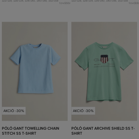
122/128
,
128/134
,
134/140
,
140/146
,
152/158
122/128
,
128/134
,
134/140
,
140/146
,
152/158
további
tovább
AKCIÓ -30%
AKCIÓ -30%
PÓLÓ GANT TOWELLING CHAIN
PÓLÓ GANT ARCHIVE SHIELD SS T-
STITCH SS T-SHIRT
SHIRT