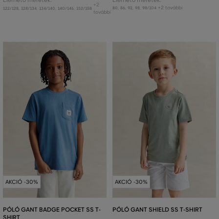
Elérhető méretek:
Elérhető méretek:
+2
+2 további
80
,
86
,
92
,
98
,
98/104
122/128
,
128/134
,
134/140
,
140/146
,
152/158
további
AKCIÓ -30%
AKCIÓ -30%
PÓLÓ GANT BADGE POCKET SS T-
PÓLÓ GANT SHIELD SS T-SHIRT
SHIRT