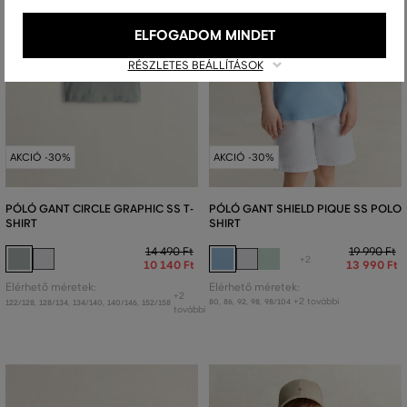
ELFOGADOM MINDET
RÉSZLETES BEÁLLÍTÁSOK
AKCIÓ -30%
AKCIÓ -30%
PÓLÓ GANT CIRCLE GRAPHIC SS T-
PÓLÓ GANT SHIELD PIQUE SS POLO
SHIRT
SHIRT
14 490 Ft
19 990 Ft
+2
10 140 Ft
13 990 Ft
Elérhető méretek:
Elérhető méretek:
+2
+2 további
80
,
86
,
92
,
98
,
98/104
122/128
,
128/134
,
134/140
,
140/146
,
152/158
további