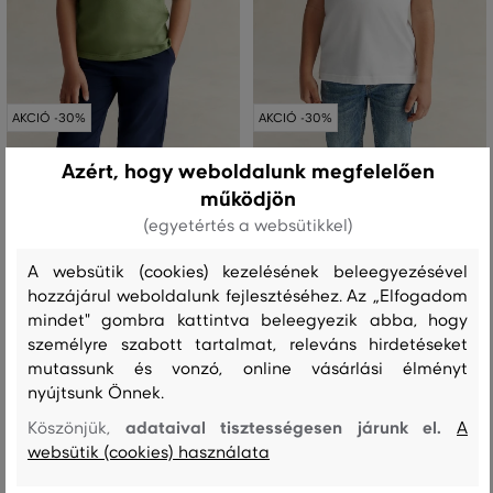
AKCIÓ -30%
AKCIÓ -30%
Azért, hogy weboldalunk megfelelően
PÓLÓ GANT SHIELD PIQUE SS POLO
PÓLÓ GANT SHIELD PIQUE SS POLO
működjön
SHIRT
SHIRT
(egyetértés a websütikkel)
24 990 Ft
19 990 Ft
+5
+2
17 490 Ft
13 990 Ft
A websütik (cookies) kezelésének beleegyezésével
Elérhető méretek:
Elérhető méretek:
+2
+2 további
hozzájárul weboldalunk fejlesztéséhez. Az „Elfogadom
80
,
86
,
92
,
98
,
98/104
122/128
,
128/134
,
134/140
,
140/146
,
152/158
további
mindet" gombra kattintva beleegyezik abba, hogy
személyre szabott tartalmat, releváns hirdetéseket
mutassunk és vonzó, online vásárlási élményt
nyújtsunk Önnek.
adataival tisztességesen járunk el.
Köszönjük,
A
websütik (cookies) használata