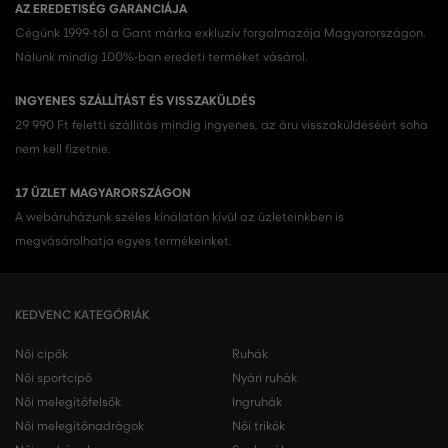
AZ EREDETISÉG GARANCIÁJA
Cégünk 1999-től a Gant márka exkluzív forgalmazója Magyarországon.
Nálunk mindig 100%-ban eredeti terméket vásárol.
INGYENES SZÁLLÍTÁST ÉS VISSZAKÜLDÉS
29 990 Ft feletti szállítás mindig ingyenes, az áru visszaküldéséért soha
nem kell fizetnie.
17 ÜZLET MAGYARORSZÁGON
A webáruházunk széles kínálatán kívül az üzleteinkben is
megvásárolhatja egyes termékeinket.
KEDVENC KATEGÓRIÁK
Női cipők
Ruhák
Női sportcipő
Nyári ruhák
Női melegítőfelsők
Ingruhák
Női melegítőnadrágok
Női trikók