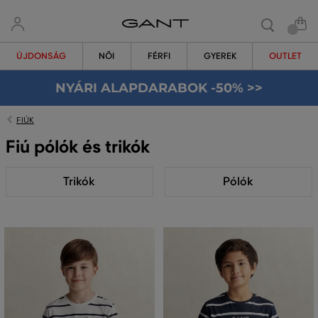
ÚJDONSÁG
NŐI
FÉRFI
GYEREK
OUTLET
NYÁRI ALAPDARABOK -50% >>
FIÚK
Fiú pólók és trikók
Trikók
Pólók