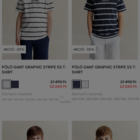
AKCIÓ -30%
AKCIÓ -30%
PÓLÓ GANT GRAPHIC STRIPE SS T-
PÓLÓ GANT GRAPHIC STRIPE SS T-
SHIRT
SHIRT
17 490 Ft
17 490 Ft
12 240 Ft
12 240 Ft
Elérhető méretek:
Elérhető méretek:
+2
122/128
,
128/134
,
134/140
,
140/146
,
170/176
122/128
,
128/134
,
134/140
,
140/146
,
152/158
további