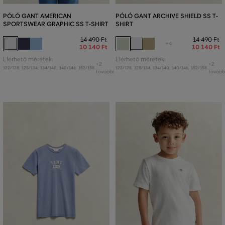
PÓLÓ GANT AMERICAN
PÓLÓ GANT ARCHIVE SHIELD SS T-
SPORTSWEAR GRAPHIC SS T-SHIRT
SHIRT
14 490 Ft
14 490 Ft
+4
10 140 Ft
10 140 Ft
Elérhető méretek:
Elérhető méretek:
+2
+2
122/128
,
128/134
,
134/140
,
140/146
,
152/158
122/128
,
128/134
,
134/140
,
140/146
,
152/158
további
tovább