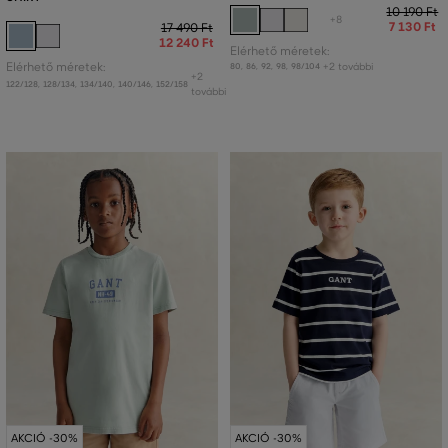
10 190 Ft
+8
7 130 Ft
17 490 Ft
12 240 Ft
Elérhető méretek:
Elérhető méretek:
+2 további
80
,
86
,
92
,
98
,
98/104
+2
122/128
,
128/134
,
134/140
,
140/146
,
152/158
további
AKCIÓ -30%
AKCIÓ -30%