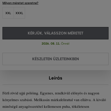
Milyen méretet szeretne?
XXL
XXXL
KÉRJÜK, VÁLASSZON MÉRETET
2026. 08. 11.
Önnél
KÉSZLETEN ÜZLETEINKBEN
Leírás
Férfi rövid ujjú pólóing. Egyenes, rendkívül előnyös és nagyon
kényelmes szabású. Mellkasán márkafelirattal van ellátva. A kiváló
minőségű anyagösszetétel kellemesen puha, tökéletesen