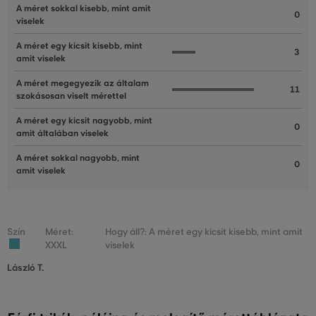
A méret sokkal kisebb, mint amit
0
viselek
A méret egy kicsit kisebb, mint
3
amit viselek
A méret megegyezik az általam
11
szokásosan viselt mérettel
A méret egy kicsit nagyobb, mint
0
amit általában viselek
A méret sokkal nagyobb, mint
0
amit viselek
Szín
Méret:
Hogy áll?: A méret egy kicsit kisebb, mint amit
XXXL
viselek
László T.