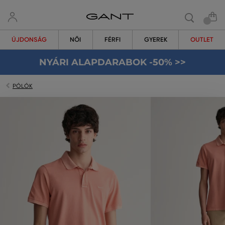
ÚJDONSÁG
NŐI
FÉRFI
GYEREK
OUTLET
NYÁRI ALAPDARABOK -50% >>
PÓLÓK