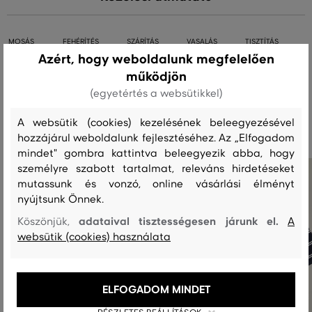
MOSÁS
FEHÉRÍTÉS
SZÁRÍTÁS
VASALÁS
TISZTÍTÁS
Azért, hogy weboldalunk megfelelően
működjön
(egyetértés a websütikkel)
Ajánlott termékek
A websütik (cookies) kezelésének beleegyezésével
hozzájárul weboldalunk fejlesztéséhez. Az „Elfogadom
mindet" gombra kattintva beleegyezik abba, hogy
személyre szabott tartalmat, releváns hirdetéseket
mutassunk és vonzó, online vásárlási élményt
nyújtsunk Önnek.
adataival tisztességesen járunk el.
Köszönjük,
A
websütik (cookies) használata
ELFOGADOM MINDET