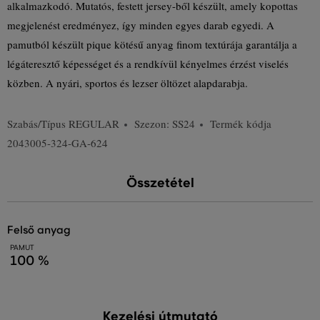
alkalmazkodó. Mutatós, festett jersey-ből készült, amely kopottas
megjelenést eredményez, így minden egyes darab egyedi. A
pamutból készült pique kötésű anyag finom textúrája garantálja a
légáteresztő képességet és a rendkívül kényelmes érzést viselés
közben. A nyári, sportos és lezser öltözet alapdarabja.
Szabás/Típus
REGULAR
Szezon: SS24
Termék kódja
2043005-324-GA-624
Összetétel
felső anyag
PAMUT
100 %
Kezelési útmutató