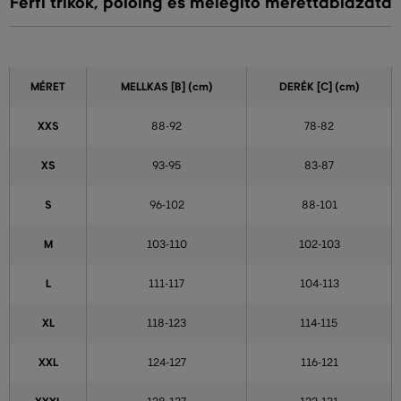
Férfi trikók, pólóing és melegítő mérettáblázata
MÉRET
MELLKAS
[B] (cm)
DERÉK
[C] (cm)
XXS
88-92
78-82
XS
93-95
83-87
S
96-102
88-101
M
103-110
102-103
L
111-117
104-113
XL
118-123
114-115
XXL
124-127
116-121