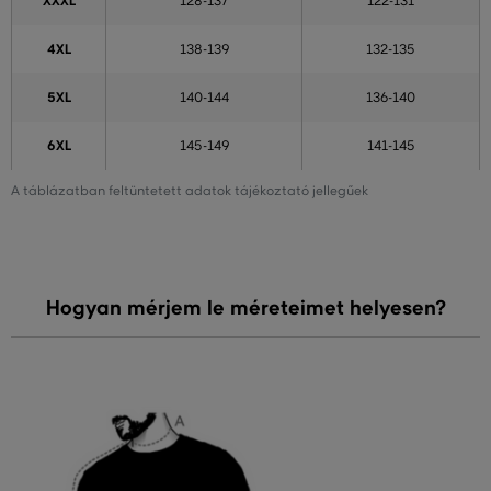
XXXL
128-137
122-131
4XL
138-139
132-135
5XL
140-144
136-140
6XL
145-149
141-145
A táblázatban feltüntetett adatok tájékoztató jellegűek
Hogyan mérjem le méreteimet helyesen?