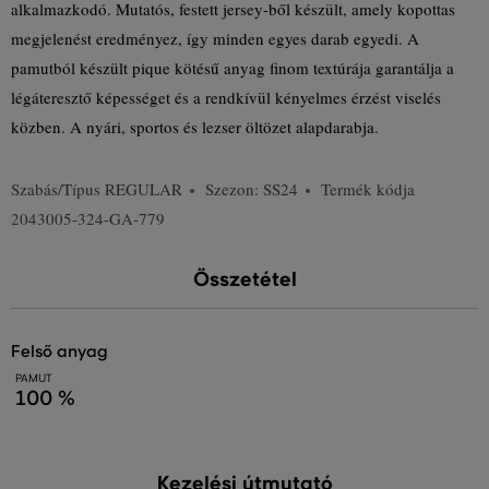
alkalmazkodó. Mutatós, festett jersey-ből készült, amely kopottas
megjelenést eredményez, így minden egyes darab egyedi. A
pamutból készült pique kötésű anyag finom textúrája garantálja a
légáteresztő képességet és a rendkívül kényelmes érzést viselés
közben. A nyári, sportos és lezser öltözet alapdarabja.
Szabás/Típus
REGULAR
Szezon: SS24
Termék kódja
2043005-324-GA-779
Összetétel
felső anyag
PAMUT
100 %
Kezelési útmutató