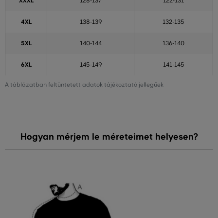
XXXL
128-137
122-131
4XL
138-139
132-135
5XL
140-144
136-140
6XL
145-149
141-145
A táblázatban feltüntetett adatok tájékoztató jellegűek
Hogyan mérjem le méreteimet helyesen?