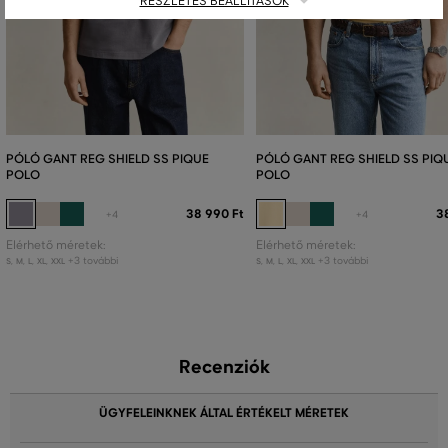
RÉSZLETES BEÁLLÍTÁSOK
PÓLÓ GANT REG SHIELD SS PIQUE
PÓLÓ GANT REG SHIELD SS PIQ
POLO
POLO
38 990 Ft
3
+4
+4
Elérhető méretek:
Elérhető méretek:
+3 további
+3 további
S
,
M
,
L
,
XL
,
XXL
S
,
M
,
L
,
XL
,
XXL
Recenziók
ÜGYFELEINKNEK ÁLTAL ÉRTÉKELT MÉRETEK