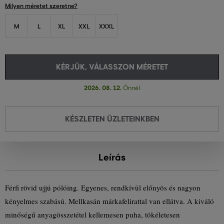
Milyen méretet szeretne?
M
L
XL
XXL
XXXL
KÉRJÜK, VÁLASSZON MÉRETET
2026. 08. 12.
Önnél
KÉSZLETEN ÜZLETEINKBEN
Leírás
Férfi rövid ujjú pólóing. Egyenes, rendkívül előnyös és nagyon
kényelmes szabású. Mellkasán márkafelirattal van ellátva. A kiváló
minőségű anyagösszetétel kellemesen puha, tökéletesen