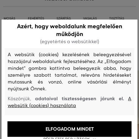
MOSÁS
FEHÉRÍTÉS
SZÁRÍTÁS
VASALÁS
TISZTÍTÁS
Azért, hogy weboldalunk megfelelően
működjön
(egyetértés a websütikkel)
Ajánlott termékek
A websütik (cookies) kezelésének beleegyezésével
hozzájárul weboldalunk fejlesztéséhez. Az „Elfogadom
mindet" gombra kattintva beleegyezik abba, hogy
személyre szabott tartalmat, releváns hirdetéseket
mutassunk és vonzó, online vásárlási élményt
nyújtsunk Önnek.
adataival tisztességesen járunk el.
Köszönjük,
A
websütik (cookies) használata
ELFOGADOM MINDET