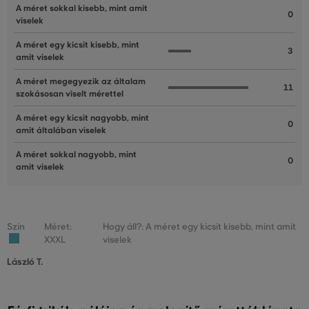
A méret sokkal kisebb, mint amit
0
viselek
A méret egy kicsit kisebb, mint
3
amit viselek
A méret megegyezik az általam
11
szokásosan viselt mérettel
A méret egy kicsit nagyobb, mint
0
amit általában viselek
A méret sokkal nagyobb, mint
0
amit viselek
Szín
Méret:
Hogy áll?: A méret egy kicsit kisebb, mint amit
XXXL
viselek
László T.