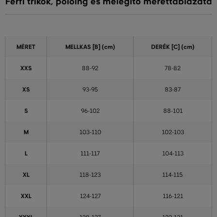
Férfi trikók, pólóing és melegítő mérettáblázata
MÉRET
MELLKAS
[B] (cm)
DERÉK
[C] (cm)
XXS
88-92
78-82
XS
93-95
83-87
S
96-102
88-101
M
103-110
102-103
L
111-117
104-113
XL
118-123
114-115
XXL
124-127
116-121