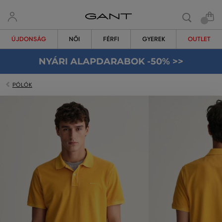
ÚJDONSÁG
NŐI
FÉRFI
GYEREK
OUTLET
NYÁRI ALAPDARABOK -50% >>
PÓLÓK