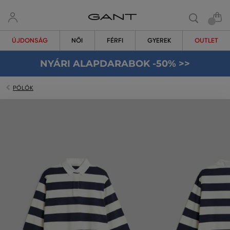
ÚJDONSÁG
NŐI
FÉRFI
GYEREK
OUTLET
NYÁRI ALAPDARABOK -50% >>
PÓLÓK