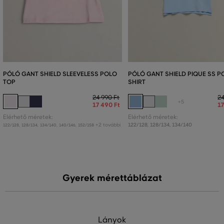
PÓLÓ GANT SHIELD SLEEVELESS POLO
PÓLÓ GANT SHIELD PIQUE SS P
TOP
SHIRT
24 990 Ft
24
+5
17 490 Ft
17
Elérhető méretek:
Elérhető méretek:
+2 további
122/128
,
128/134
,
134/140
122/128
,
128/134
,
134/140
,
140/146
,
152/158
Gyerek mérettáblázat
Lányok