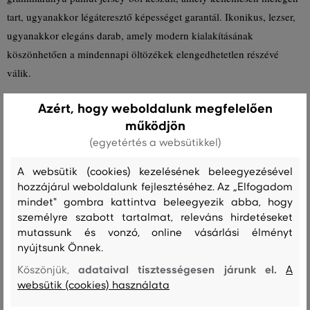
tart, ugyanakkor légáteresztő képességet garantál. Ikonikus, lezser,
ugyanakkor elegáns darab, amely modern kialakításának
köszönhetően a mindennapi öltözékek elengedhetetlen részévé
válik.
Azért, hogy weboldalunk megfelelően
Szabás/Típus
RELAXED
Szezon: PS24
Termék kódja
működjön
605688-723-GG-433
(egyetértés a websütikkel)
Összetétel
A websütik (cookies) kezelésének beleegyezésével
hozzájárul weboldalunk fejlesztéséhez. Az „Elfogadom
mindet" gombra kattintva beleegyezik abba, hogy
felső anyag
személyre szabott tartalmat, releváns hirdetéseket
mutassunk és vonzó, online vásárlási élményt
PAMUT
100 %
nyújtsunk Önnek.
adataival tisztességesen járunk el.
Köszönjük,
A
websütik (cookies) használata
Kezelési útmutató