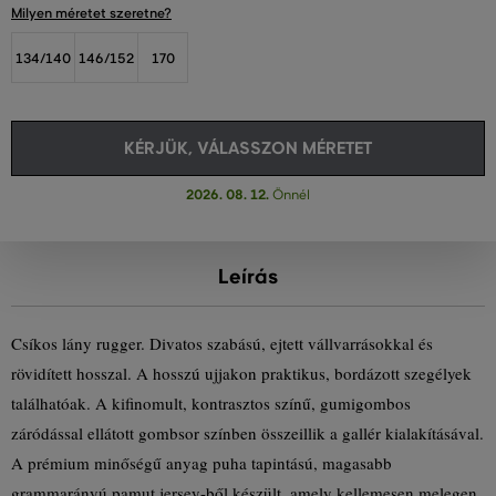
Milyen méretet szeretne?
134/140
146/152
170
KÉRJÜK, VÁLASSZON MÉRETET
2026. 08. 12.
Önnél
Leírás
Csíkos lány rugger. Divatos szabású, ejtett vállvarrásokkal és
rövidített hosszal. A hosszú ujjakon praktikus, bordázott szegélyek
találhatóak. A kifinomult, kontrasztos színű, gumigombos
záródással ellátott gombsor színben összeillik a gallér kialakításával.
A prémium minőségű anyag puha tapintású, magasabb
grammarányú pamut jersey-ből készült, amely kellemesen melegen