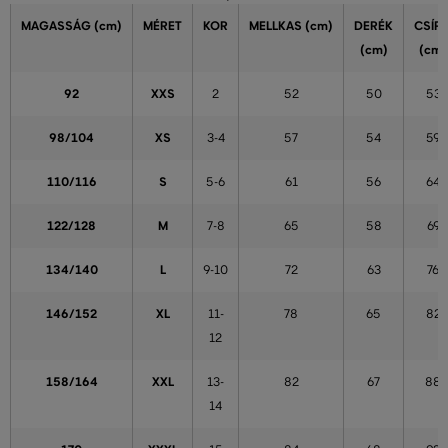
MAGASSÁG
(cm)
MÉRET
KOR
MELLKAS
(cm)
DERÉK
CSÍP
(cm)
(cm)
92
XXS
2
52
50
53
98/104
XS
3-4
57
54
59
110/116
S
5-6
61
56
64
122/128
M
7-8
65
58
69
134/140
L
9-10
72
63
76
146/152
XL
11-
78
65
82
12
158/164
XXL
13-
82
67
88
14