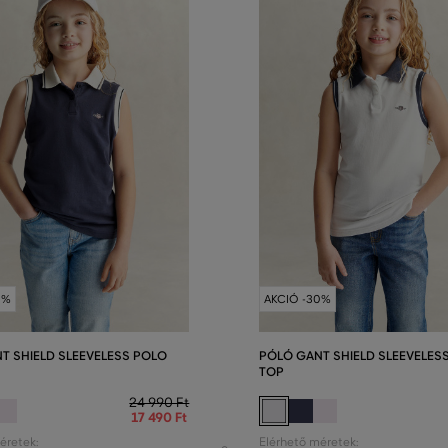
0%
AKCIÓ -30%
T SHIELD SLEEVELESS POLO
PÓLÓ GANT SHIELD SLEEVELES
TOP
24 990 Ft
17 490 Ft
éretek:
Elérhető méretek: