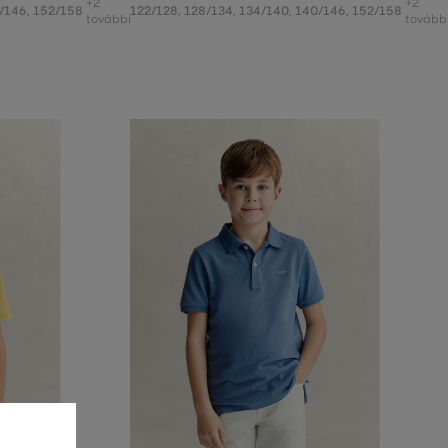
+2
+2
/146
,
152/158
122/128
,
128/134
,
134/140
,
140/146
,
152/158
további
tovább