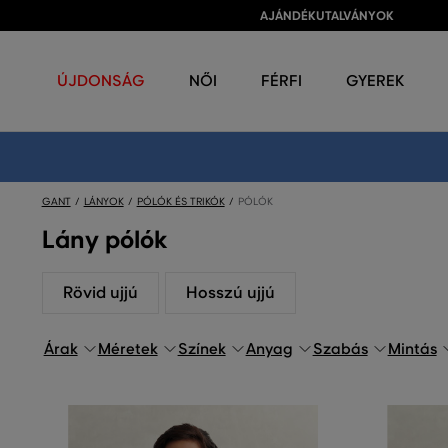
AJÁNDÉKUTALVÁNYOK
ÚJDONSÁG
NŐI
FÉRFI
GYEREK
GANT
LÁNYOK
PÓLÓK ÉS TRIKÓK
PÓLÓK
Lány pólók
Rövid ujjú
Hosszú ujjú
Árak
Méretek
Színek
Anyag
Szabás
Mintás