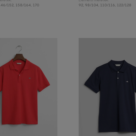
éretek:
Elérhető méretek:
146/152
,
158/164
,
170
92
,
98/104
,
110/116
,
122/128