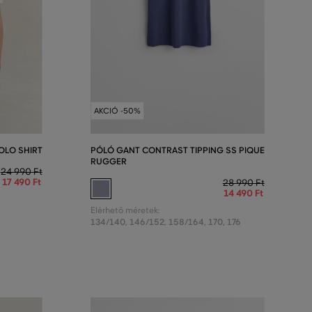
AKCIÓ -50%
OLO SHIRT
PÓLÓ GANT CONTRAST TIPPING SS PIQUE
RUGGER
24 990 Ft
17 490 Ft
28 990 Ft
14 490 Ft
Elérhető méretek:
134/140
,
146/152
,
158/164
,
170
,
176