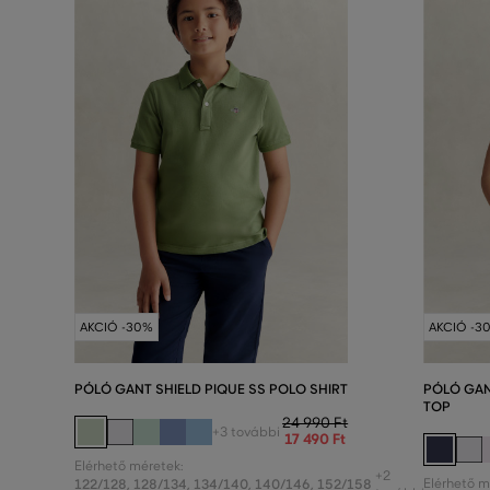
AKCIÓ -30%
AKCIÓ -3
PÓLÓ GANT SHIELD PIQUE SS POLO SHIRT
PÓLÓ GAN
TOP
24 990 Ft
+3 további
17 490 Ft
Elérhető méretek:
+2
122/128
,
128/134
,
134/140
,
140/146
,
152/158
Elérhető m