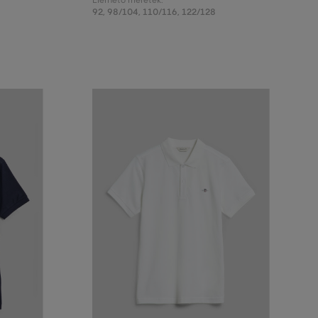
Elérhető méretek:
92
,
98/104
,
110/116
,
122/128