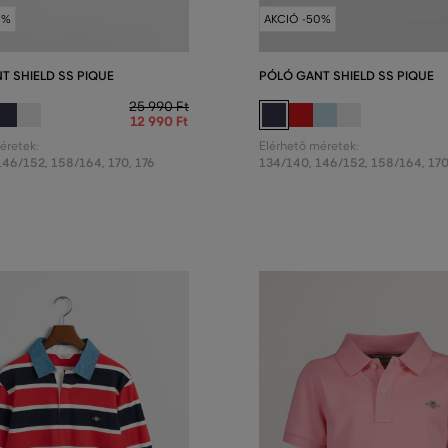
0%
AKCIÓ -50%
T SHIELD SS PIQUE
PÓLÓ GANT SHIELD SS PIQUE
25 990 Ft
12 990 Ft
éretek:
Elérhető méretek:
146/152
,
158/164
,
170
,
176
134/140
,
146/152
,
158/164
,
17