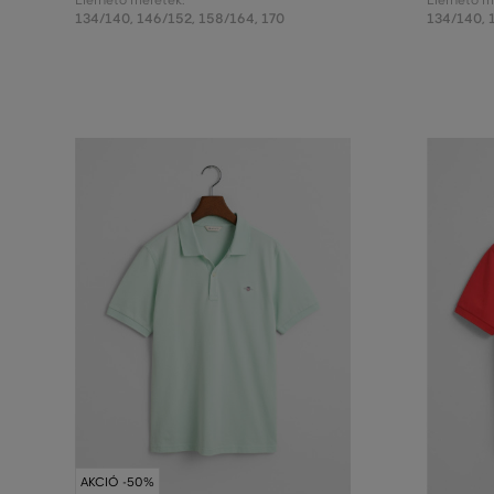
Elérhető méretek:
Elérhető m
134/140
,
146/152
,
158/164
,
170
134/140
,
AKCIÓ -50%