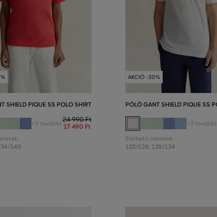
0%
AKCIÓ -30%
T SHIELD PIQUE SS POLO SHIRT
PÓLÓ GANT SHIELD PIQUE SS P
24 990 Ft
+3 további
+3 további
17 490 Ft
éretek:
Elérhető méretek:
134/140
122/128
,
128/134