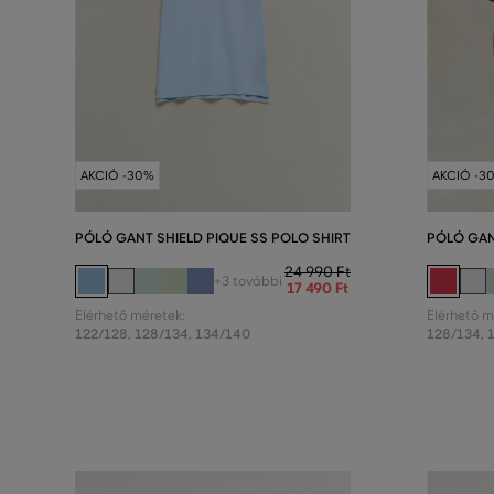
AKCIÓ -30%
AKCIÓ -3
PÓLÓ GANT SHIELD PIQUE SS POLO SHIRT
PÓLÓ GAN
24 990 Ft
+3 további
17 490 Ft
Elérhető méretek:
Elérhető m
122/128
,
128/134
,
134/140
128/134
,