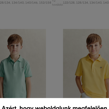
+2
128/134
,
134/140
,
140/146
,
152/158
122/128
,
128/134
,
134/140
,
140
további
Azért, hogy weboldalunk megfelelően