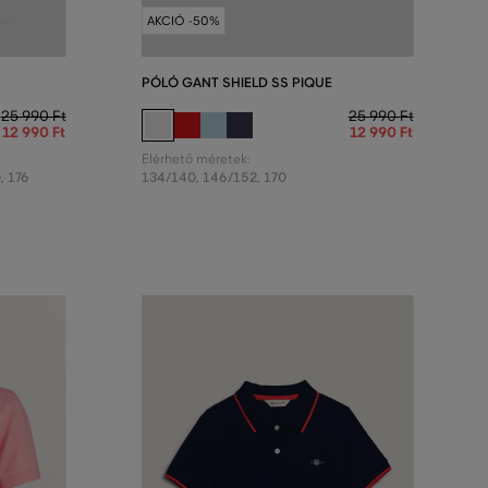
AKCIÓ -50%
PÓLÓ GANT SHIELD SS PIQUE
25 990 Ft
25 990 Ft
12 990 Ft
12 990 Ft
Elérhető méretek:
0
,
176
134/140
,
146/152
,
170