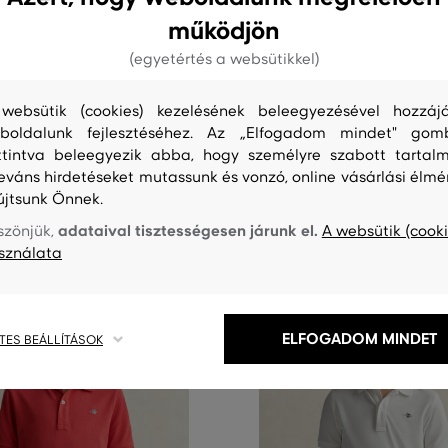
0%
AKCIÓ -30%
működjön
(egyetértés a websütikkel)
T SHIELD PIQUE SS POLO SHIRT
PÓLÓ GANT SHIELD PIQUE SS P
24 990 Ft
+3 további
+3 további
websütik (cookies) kezelésének beleegyezésével hozzájá
17 490 Ft
boldalunk fejlesztéséhez. Az „Elfogadom mindet" gom
éretek:
Elérhető méretek:
+1
ttintva beleegyezik abba, hogy személyre szabott tartalm
128/134
,
134/140
,
140/146
,
164/170
122/128
,
128/134
,
134/140
,
140
további
leváns hirdetéseket mutassunk és vonzó, online vásárlási élmé
újtsunk Önnek.
adataival tisztességesen járunk el.
szönjük,
A websütik (cooki
sználata
ELFOGADOM MINDET
TES BEÁLLÍTÁSOK