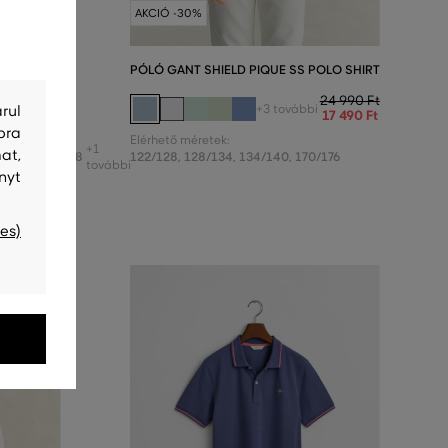
AKCIÓ -30%
OLO SHIRT
PÓLÓ GANT SHIELD PIQUE SS POLO SHIRT
24 990 Ft
24 990 Ft
+3 további
rul
17 490 Ft
17 490 Ft
bra
Elérhető méretek:
+1
at,
/146
,
152/158
122/128
,
128/134
,
134/140
,
170/176
további
nyt
es)