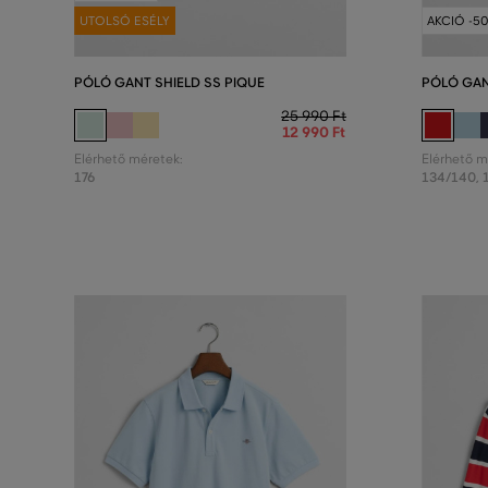
UTOLSÓ ESÉLY
AKCIÓ -5
PÓLÓ GANT SHIELD SS PIQUE
PÓLÓ GAN
25 990 Ft
12 990 Ft
Elérhető méretek:
Elérhető m
176
134/140
,