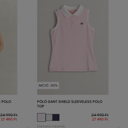
AKCIÓ -30%
S POLO
PÓLÓ GANT SHIELD SLEEVELESS POLO
TOP
24 990 Ft
24 990 Ft
17 490 Ft
17 490 Ft
Elérhető méretek: