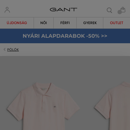
ÚJDONSÁG
NŐI
FÉRFI
GYEREK
OUTLET
NYÁRI ALAPDARABOK -50% >>
PÓLÓK