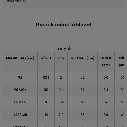
amit viselek
Gyerek mérettáblázat
Lányok
MAGASSÁG
(cm)
MÉRET
KOR
MELLKAS
(cm)
DERÉK
CSÍP
(cm)
(cm)
92
XXS
2
52
50
53
98/104
XS
3-4
57
54
59
110/116
S
5-6
61
56
64
122/128
M
7-8
65
58
69