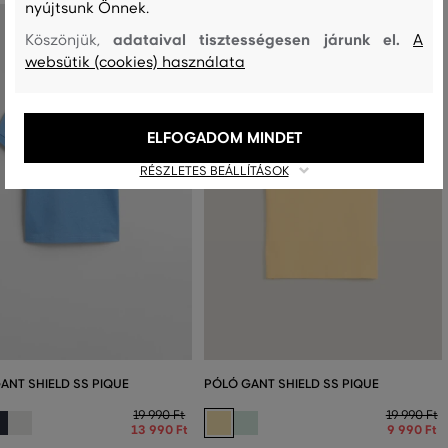
nyújtsunk Önnek.
adataival tisztességesen járunk el.
Köszönjük,
A
websütik (cookies) használata
ELFOGADOM MINDET
RÉSZLETES BEÁLLÍTÁSOK
ANT SHIELD SS PIQUE
PÓLÓ GANT SHIELD SS PIQUE
19 990 Ft
19 990 Ft
13 990 Ft
9 990 Ft