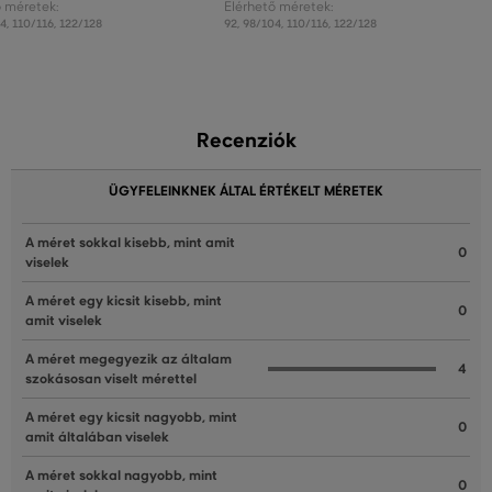
ő méretek:
Elérhető méretek:
04
,
110/116
,
122/128
92
,
98/104
,
110/116
,
122/128
Recenziók
ÜGYFELEINKNEK ÁLTAL ÉRTÉKELT MÉRETEK
A méret sokkal kisebb, mint amit
0
viselek
A méret egy kicsit kisebb, mint
0
amit viselek
A méret megegyezik az általam
4
szokásosan viselt mérettel
A méret egy kicsit nagyobb, mint
0
amit általában viselek
A méret sokkal nagyobb, mint
0