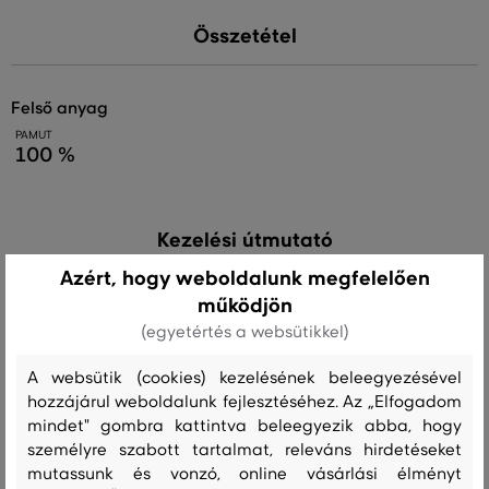
Összetétel
felső anyag
PAMUT
100 %
Kezelési útmutató
Azért, hogy weboldalunk megfelelően
működjön
MOSÁS
FEHÉRÍTÉS
SZÁRÍTÁS
VASALÁS
TISZTÍTÁS
(egyetértés a websütikkel)
A websütik (cookies) kezelésének beleegyezésével
hozzájárul weboldalunk fejlesztéséhez. Az „Elfogadom
Ajánlott termékek
mindet" gombra kattintva beleegyezik abba, hogy
személyre szabott tartalmat, releváns hirdetéseket
mutassunk és vonzó, online vásárlási élményt