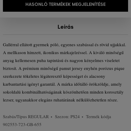
HASONLÓ TERMÉKEK MEGJELENÍTÉSE
Leírás
Gallérral ellátott gyermek póló, egyenes szabással és rövid ujjakkal.
A mellkason hímzett, ikonikus márkajelzéssel. A kiváló minőségű
anyag kellemesen puha tapintású és nagyon kényelmes viseletet
biztosít. A prémium minőségű pamut jersey enyhén porózus pique
szerkezete tökéletes légáteresztő képességet és alacsony
karbantartási igényt garantál. A márka időtálló örökzöldje, amely
sokoldalú kombinálhatóságának köszönhetően minden korosztály
lezser, ugyanakkor elegáns ruhatárának nélkülözhetetlen része.
Szabás/Típus
REGULAR
Szezon: PS24
Termék kódja
902553-723-GB-655