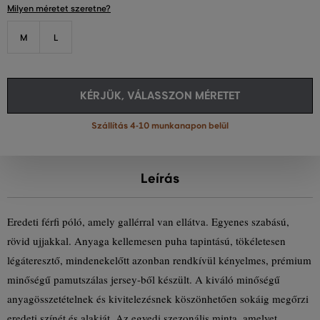
Milyen méretet szeretne?
M
L
KÉRJÜK, VÁLASSZON MÉRETET
Szállítás 4-10 munkanapon belül
Leírás
Eredeti férfi póló, amely gallérral van ellátva. Egyenes szabású,
rövid ujjakkal. Anyaga kellemesen puha tapintású, tökéletesen
légáteresztő, mindenekelőtt azonban rendkívül kényelmes, prémium
minőségű pamutszálas jersey-ből készült. A kiváló minőségű
anyagösszetételnek és kivitelezésnek köszönhetően sokáig megőrzi
eredeti színét és alakját. Az egyedi szezonális minta, amelyet