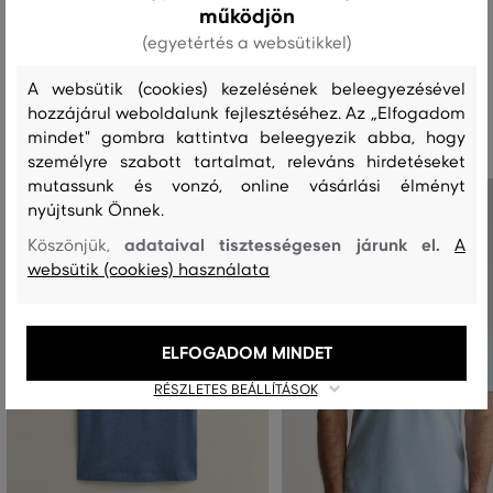
működjön
(egyetértés a websütikkel)
A websütik (cookies) kezelésének beleegyezésével
Ajánlott termékek
hozzájárul weboldalunk fejlesztéséhez. Az „Elfogadom
mindet" gombra kattintva beleegyezik abba, hogy
személyre szabott tartalmat, releváns hirdetéseket
mutassunk és vonzó, online vásárlási élményt
nyújtsunk Önnek.
adataival tisztességesen járunk el.
Köszönjük,
A
websütik (cookies) használata
ELFOGADOM MINDET
RÉSZLETES BEÁLLÍTÁSOK