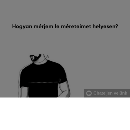
Hogyan mérjem le méreteimet helyesen?
Chateljen velünk