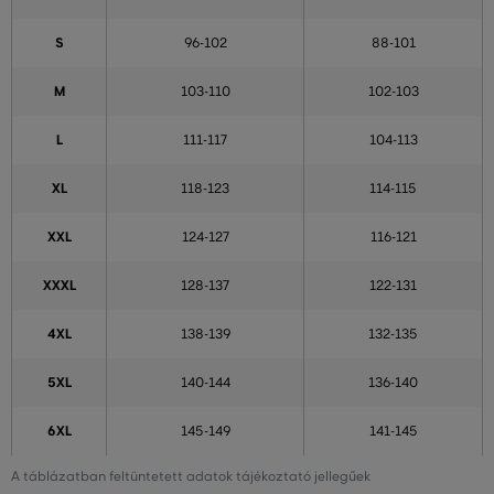
S
96-102
88-101
M
103-110
102-103
L
111-117
104-113
XL
118-123
114-115
XXL
124-127
116-121
XXXL
128-137
122-131
4XL
138-139
132-135
5XL
140-144
136-140
6XL
145-149
141-145
A táblázatban feltüntetett adatok tájékoztató jellegűek