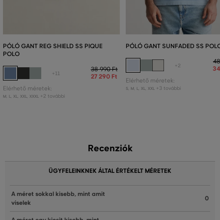
PÓLÓ GANT REG SHIELD SS PIQUE
PÓLÓ GANT SUNFADED SS POL
POLO
48
+2
34
38 990 Ft
+11
27 290 Ft
Elérhető méretek:
Elérhető méretek:
+3 további
S
,
M
,
L
,
XL
,
XXL
+2 további
M
,
L
,
XL
,
XXL
,
XXXL
Recenziók
ÜGYFELEINKNEK ÁLTAL ÉRTÉKELT MÉRETEK
A méret sokkal kisebb, mint amit
0
viselek