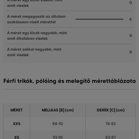
A méret egy kicsit kisebb, mint
0
amit viselek
A méret megegyezik az általam
6
szokásosan viselt mérettel
A méret egy kicsit nagyobb, mint
0
amit általában viselek
A méret sokkal nagyobb, mint
0
amit viselek
Férfi trikók, pólóing és melegítő mérettáblázata
MÉRET
MELLKAS
[B] (cm)
DERÉK
[C] (cm)
XXS
88-92
78-82
XS
93-95
83-87