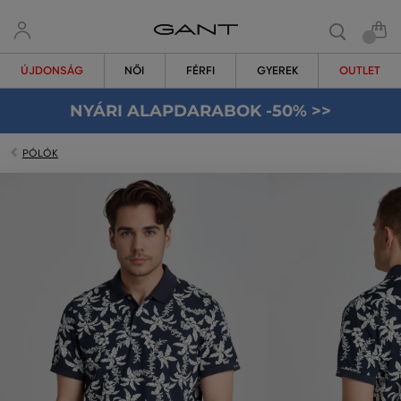
ÚJDONSÁG
NŐI
FÉRFI
GYEREK
OUTLET
NYÁRI ALAPDARABOK -50% >>
PÓLÓK