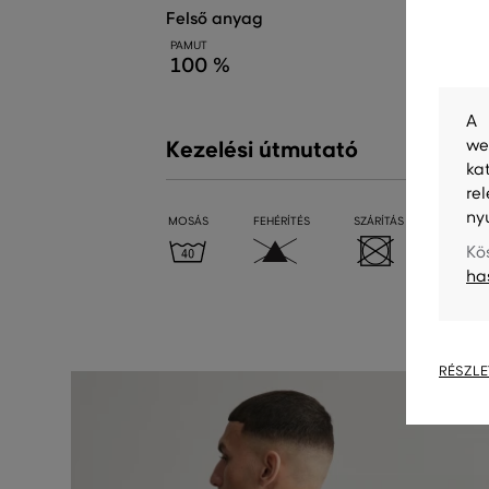
felső anyag
PAMUT
100 %
A 
we
Kezelési útmutató
ka
re
ny
MOSÁS
FEHÉRÍTÉS
SZÁRÍTÁS
VASALÁ
Kö
ha
RÉSZLE