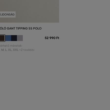
ÚJDONSÁG
ÓLÓ GANT TIPPING SS POLO
52 990 Ft
lérhető méretek:
,
M
,
L
,
XL
,
XXL
+2 további