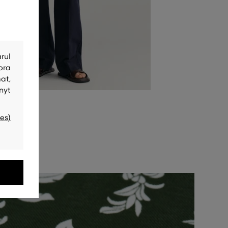
rul
bra
at,
nyt
es)