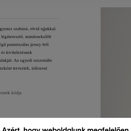
Egyenes szabású, rövid ujjakkal.
 légáteresztő, mindenekelőtt
gű pamutszálas jersey-ből
 és kivitelezésnek
alakját. Az egyedi szezonális
zeként terveztek, ízlésessé
ermék kódja
Azért, hogy weboldalunk megfelelően