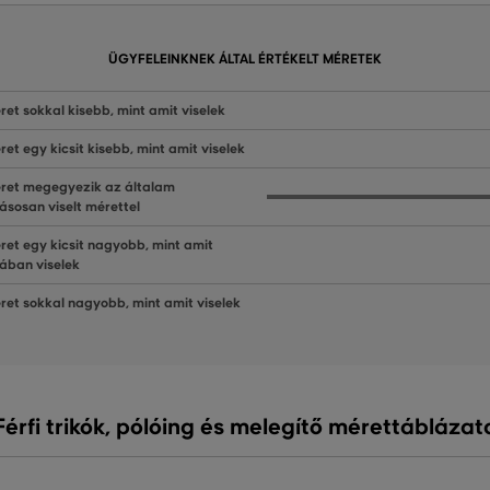
ÜGYFELEINKNEK ÁLTAL ÉRTÉKELT MÉRETEK
ret sokkal kisebb, mint amit viselek
ret egy kicsit kisebb, mint amit viselek
ret megegyezik az általam
ásosan viselt mérettel
ret egy kicsit nagyobb, mint amit
lában viselek
ret sokkal nagyobb, mint amit viselek
Férfi trikók, pólóing és melegítő mérettáblázat