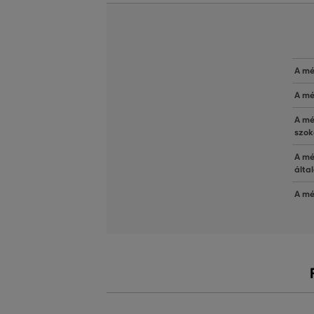
A mé
A mé
A mé
szok
A mé
álta
A mé