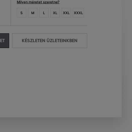
Milyen méretet szeretne?
S
M
L
XL
XXL
XXXL
ET
KÉSZLETEN ÜZLETEINKBEN