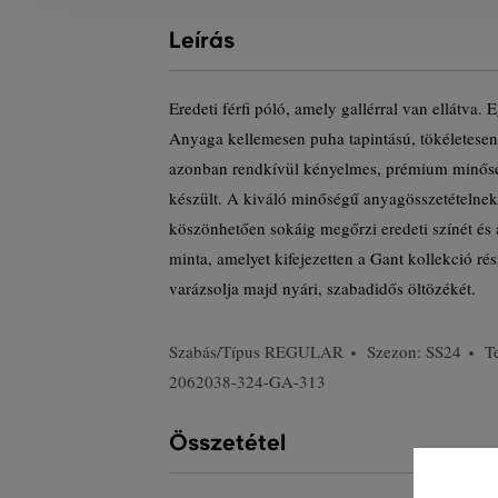
Leírás
Eredeti férfi póló, amely gallérral van ellátva. 
Anyaga kellemesen puha tapintású, tökéletesen
azonban rendkívül kényelmes, prémium minősé
készült. A kiváló minőségű anyagösszetételnek
köszönhetően sokáig megőrzi eredeti színét és 
minta, amelyet kifejezetten a Gant kollekció rés
varázsolja majd nyári, szabadidős öltözékét.
Szabás/Típus
REGULAR
Szezon: SS24
T
2062038-324-GA-313
Összetétel