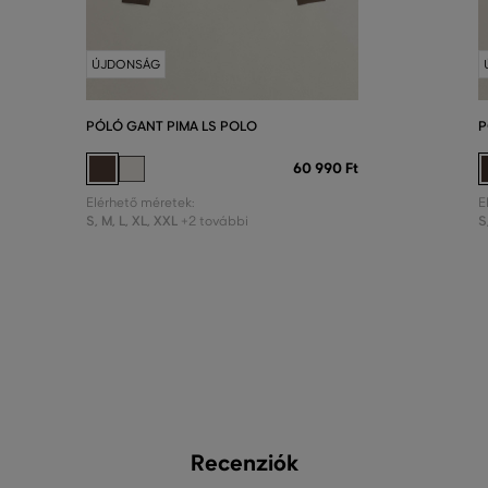
ÚJDONSÁG
PÓLÓ GANT PIMA LS POLO
P
60 990 Ft
Elérhető méretek:
E
S
,
M
,
L
,
XL
,
XXL
S
+2 további
Recenziók