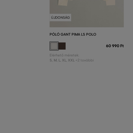
ÚJDONSÁG
PÓLÓ GANT PIMA LS POLO
60 990 Ft
Elérhető méretek:
S
,
M
,
L
,
XL
,
XXL
+2 további