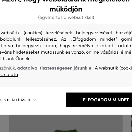
működjön
(egyetértés a websütikkel)
websütik (cookies) kezelésének beleegyezésével hozzájá
boldalunk fejlesztéséhez. Az „Elfogadom mindet" gom
ttintva beleegyezik abba, hogy személyre szabott tartalm
leváns hirdetéseket mutassunk és vonzó, online vásárlási élmé
újtsunk Önnek.
S
TISZTÍTÁS
adataival tisztességesen járunk el.
szönjük,
A websütik (cooki
sználata
ELFOGADOM MINDET
TES BEÁLLÍTÁSOK