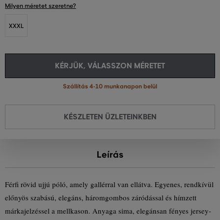
Milyen méretet szeretne?
XXXL
KÉRJÜK, VÁLASSZON MÉRETET
Szállítás 4-10 munkanapon belül
KÉSZLETEN ÜZLETEINKBEN
Leírás
Férfi rövid ujjú póló, amely gallérral van ellátva. Egyenes, rendkívül
előnyös szabású, elegáns, háromgombos záródással és hímzett
márkajelzéssel a mellkason. Anyaga sima, elegánsan fényes jersey-