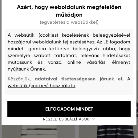
Azért, hogy weboldalunk megfelelően
működjön
MOSÁS
FEHÉRÍTÉS
SZÁRÍTÁS
VASALÁS
TISZTÍTÁS
(egyetértés a websütikkel)
A websütik (cookies) kezelésének beleegyezésével
hozzájárul weboldalunk fejlesztéséhez. Az „Elfogadom
Ajánlott termékek
mindet" gombra kattintva beleegyezik abba, hogy
személyre szabott tartalmat, releváns hirdetéseket
mutassunk és vonzó, online vásárlási élményt
nyújtsunk Önnek.
adataival tisztességesen járunk el.
Köszönjük,
A
websütik (cookies) használata
ELFOGADOM MINDET
RÉSZLETES BEÁLLÍTÁSOK