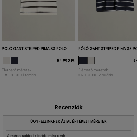
PÓLÓ GANT STRIPED PIMA SS POLO
PÓLÓ GANT STRIPED PIMA SS P
54 990 Ft
5
Elérhető méretek:
Elérhető méretek:
+1 további
+2 további
S
,
M
,
L
,
XL
,
XXL
S
,
M
,
L
,
XL
,
XXL
Recenziók
ÜGYFELEINKNEK ÁLTAL ÉRTÉKELT MÉRETEK
A méret sokkal kisebb, mint amit