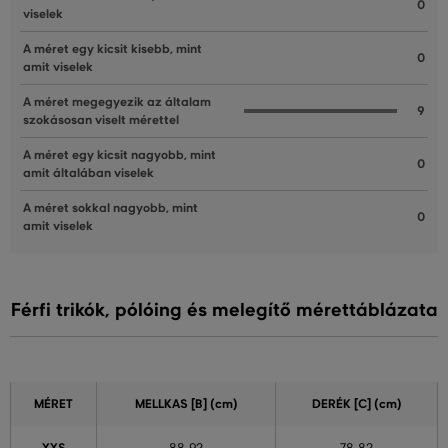
0
viselek
A méret egy kicsit kisebb, mint
0
amit viselek
A méret megegyezik az általam
9
szokásosan viselt mérettel
A méret egy kicsit nagyobb, mint
0
amit általában viselek
A méret sokkal nagyobb, mint
0
amit viselek
Férfi trikók, pólóing és melegítő mérettáblázata
MÉRET
MELLKAS
[B] (cm)
DERÉK
[C] (cm)