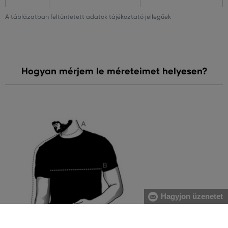
A táblázatban feltüntetett adatok tájékoztató jellegűek
Hogyan mérjem le méreteimet helyesen?
Hagyjon üzenetet