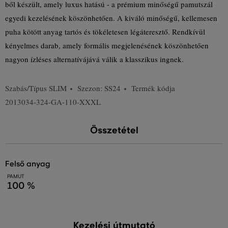
ből készült, amely luxus hatású - a prémium minőségű pamutszál
egyedi kezelésének köszönhetően. A kiváló minőségű, kellemesen
puha kötött anyag tartós és tökéletesen légáteresztő. Rendkívül
kényelmes darab, amely formális megjelenésének köszönhetően
nagyon ízléses alternatívájává válik a klasszikus ingnek.
Szabás/Típus
SLIM
Szezon: SS24
Termék kódja
2013034-324-GA-110-XXXL
Összetétel
felső anyag
PAMUT
100 %
Kezelési útmutató