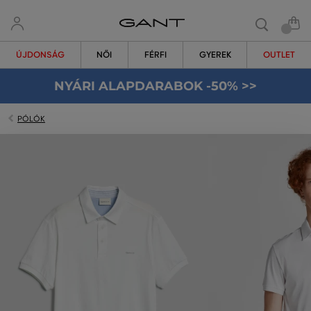
ÚJDONSÁG
NŐI
FÉRFI
GYEREK
OUTLET
NYÁRI ALAPDARABOK -50% >>
PÓLÓK