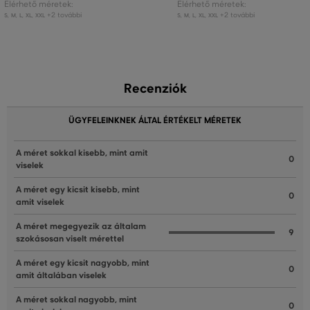
Elérhető méretek:
Elérhető méretek:
+2 további
+2 további
S
,
M
,
L
,
XL
,
XXL
S
,
M
,
L
,
XL
,
XXL
Recenziók
ÜGYFELEINKNEK ÁLTAL ÉRTÉKELT MÉRETEK
A méret sokkal kisebb, mint amit
0
viselek
A méret egy kicsit kisebb, mint
0
amit viselek
A méret megegyezik az általam
9
szokásosan viselt mérettel
A méret egy kicsit nagyobb, mint
0
amit általában viselek
A méret sokkal nagyobb, mint
0