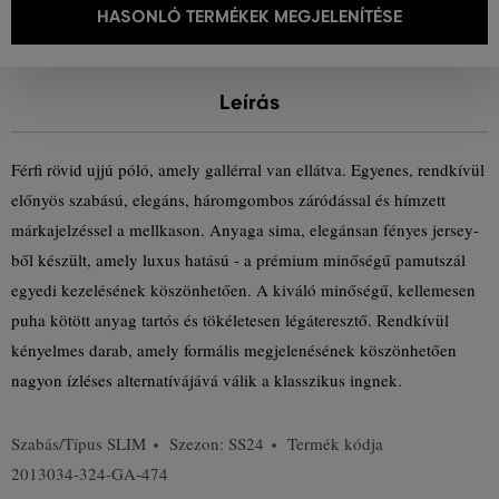
HASONLÓ TERMÉKEK MEGJELENÍTÉSE
Leírás
Férfi rövid ujjú póló, amely gallérral van ellátva. Egyenes, rendkívül
előnyös szabású, elegáns, háromgombos záródással és hímzett
márkajelzéssel a mellkason. Anyaga sima, elegánsan fényes jersey-
ből készült, amely luxus hatású - a prémium minőségű pamutszál
egyedi kezelésének köszönhetően. A kiváló minőségű, kellemesen
puha kötött anyag tartós és tökéletesen légáteresztő. Rendkívül
kényelmes darab, amely formális megjelenésének köszönhetően
nagyon ízléses alternatívájává válik a klasszikus ingnek.
Szabás/Típus
SLIM
Szezon: SS24
Termék kódja
2013034-324-GA-474