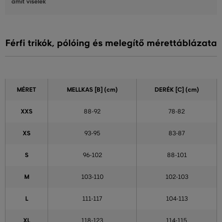
amit viselek
Férfi trikók, pólóing és melegítő mérettáblázata
MÉRET
MELLKAS
[B] (cm)
DERÉK
[C] (cm)
XXS
88-92
78-82
XS
93-95
83-87
S
96-102
88-101
M
103-110
102-103
L
111-117
104-113
XL
118-123
114-115