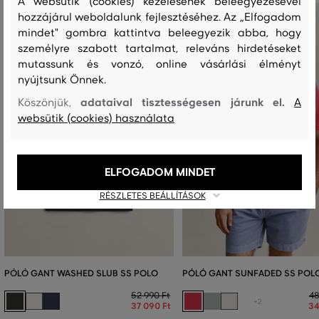
A websütik (cookies) kezelésének beleegyezésével
hozzájárul weboldalunk fejlesztéséhez. Az „Elfogadom
mindet" gombra kattintva beleegyezik abba, hogy
személyre szabott tartalmat, releváns hirdetéseket
mutassunk és vonzó, online vásárlási élményt
nyújtsunk Önnek.
adataival tisztességesen járunk el.
Köszönjük,
A
websütik (cookies) használata
ELFOGADOM MINDET
RÉSZLETES BEÁLLÍTÁSOK
PÓLÓ GANT WASHED SLUB SS POLO
PÓLÓ GANT SUNFADED SS POL
52 990 Ft
48
+2
37 090 Ft
34