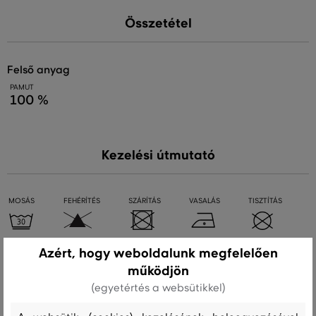
Összetétel
felső anyag
PAMUT
100 %
Kezelési útmutató
MOSÁS
FEHÉRÍTÉS
SZÁRÍTÁS
VASALÁS
TISZTÍTÁS
Azért, hogy weboldalunk megfelelően
Ajánlott termékek
működjön
(egyetértés a websütikkel)