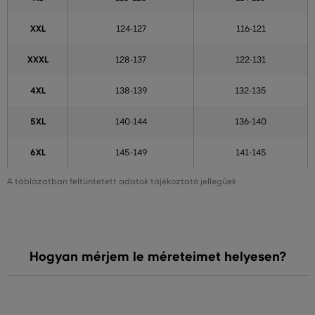
XXL
124-127
116-121
XXXL
128-137
122-131
4XL
138-139
132-135
5XL
140-144
136-140
6XL
145-149
141-145
A táblázatban feltüntetett adatok tájékoztató jellegűek
Hogyan mérjem le méreteimet helyesen?