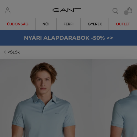
ÚJDONSÁG
NŐI
FÉRFI
GYEREK
OUTLET
NYÁRI ALAPDARABOK -50% >>
PÓLÓK