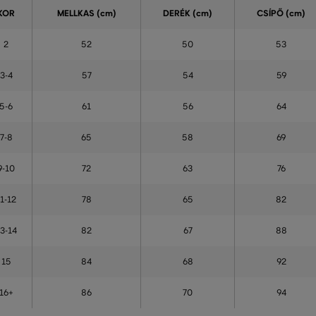
KOR
MELLKAS
(cm)
DERÉK (cm)
CSÍPŐ (cm)
2
52
50
53
3-4
57
54
59
5-6
61
56
64
7-8
65
58
69
9-10
72
63
76
1-12
78
65
82
3-14
82
67
88
15
84
68
92
16+
86
70
94