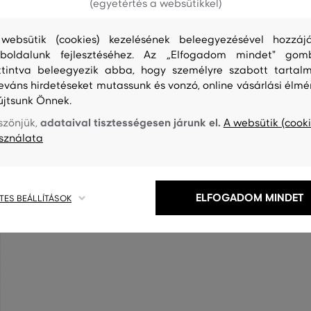
(egyetértés a websütikkel)
websütik (cookies) kezelésének beleegyezésével hozzájá
boldalunk fejlesztéséhez. Az „Elfogadom mindet" gom
ttintva beleegyezik abba, hogy személyre szabott tartalm
leváns hirdetéseket mutassunk és vonzó, online vásárlási élmé
újtsunk Önnek.
adataival tisztességesen járunk el.
szönjük,
A websütik (cooki
sználata
ELFOGADOM MINDET
TES BEÁLLÍTÁSOK