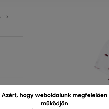
B-110
S
TISZTÍTÁS
Azért, hogy weboldalunk megfelelően
működjön