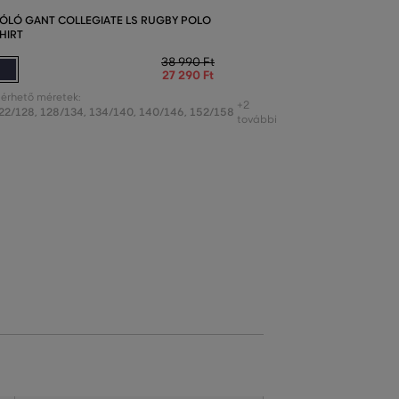
ÓLÓ GANT COLLEGIATE LS RUGBY POLO
HIRT
38 990 Ft
27 290 Ft
lérhető méretek:
+2
22/128
,
128/134
,
134/140
,
140/146
,
152/158
további