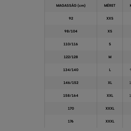
MAGASSÁG
(cm)
MÉRET
92
XXS
98/104
XS
110/116
S
122/128
M
134/140
L
146/152
XL
1
158/164
XXL
1
170
XXXL
176
XXXL