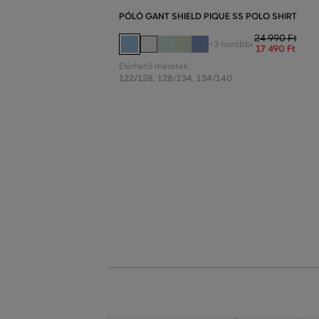
PÓLÓ GANT SHIELD PIQUE SS POLO SHIRT
24 990 Ft
+3 további
17 490 Ft
Elérhető méretek:
122/128
,
128/134
,
134/140