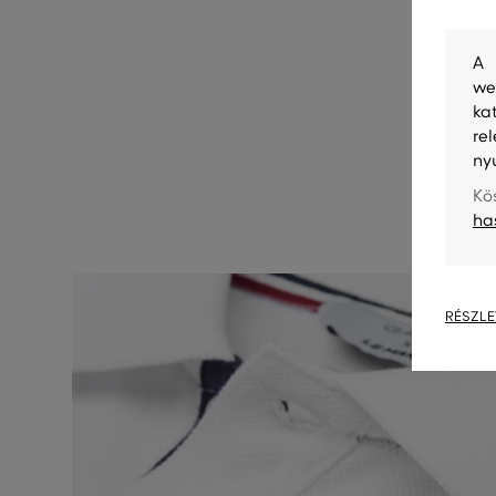
A 
we
ka
re
ny
Kö
ha
RÉSZLE