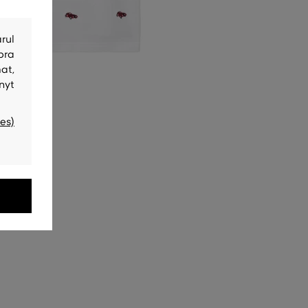
rul
bra
at,
nyt
es)