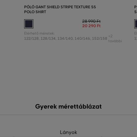
PÓLÓ GANT SHIELD STRIPE TEXTURE SS
P
POLO SHIRT
S
28 990 Ft
20 290 Ft
Elérhető méretek:
E
+2
122/128
,
128/134
,
134/140
,
140/146
,
152/158
1
további
Gyerek mérettáblázat
Lányok