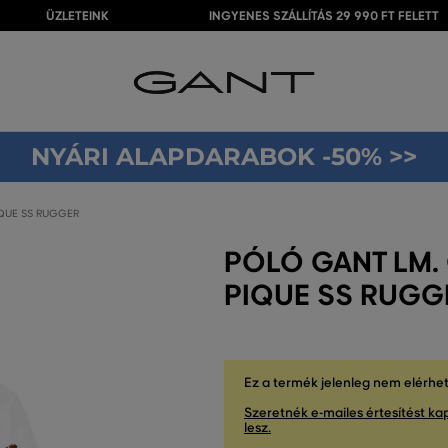
ÜZLETEINK
INGYENES SZÁLLÍTÁS 29 990 FT FELETT
NYÁRI ALAPDARABOK -50% >>
IQUE SS RUGGER
PÓLÓ GANT LM.
PIQUE SS RUGG
Ez a termék jelenleg nem elérhe
Szeretnék e-mailes értesítést kap
lesz.