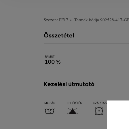
Szezon: PF17
Termék kódja
902528-417-G
Összetétel
PAMUT
100 %
Kezelési útmutató
MOSÁS
FEHÉRÍTÉS
SZÁRÍTÁS
VASALÁ