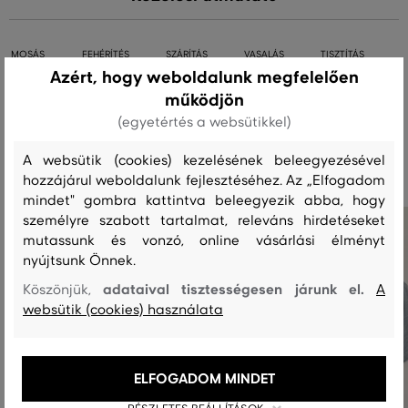
MOSÁS
FEHÉRÍTÉS
SZÁRÍTÁS
VASALÁS
TISZTÍTÁS
Azért, hogy weboldalunk megfelelően
működjön
(egyetértés a websütikkel)
Ajánlott termékek
A websütik (cookies) kezelésének beleegyezésével
hozzájárul weboldalunk fejlesztéséhez. Az „Elfogadom
mindet" gombra kattintva beleegyezik abba, hogy
személyre szabott tartalmat, releváns hirdetéseket
mutassunk és vonzó, online vásárlási élményt
nyújtsunk Önnek.
adataival tisztességesen járunk el.
Köszönjük,
A
websütik (cookies) használata
ELFOGADOM MINDET