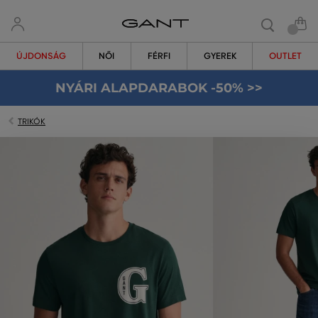
ÚJDONSÁG
NŐI
FÉRFI
GYEREK
OUTLET
NYÁRI ALAPDARABOK -50% >>
TRIKÓK