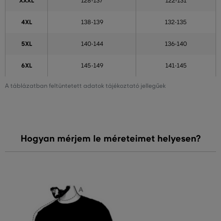
XXXL
128-137
122-131
4XL
138-139
132-135
5XL
140-144
136-140
6XL
145-149
141-145
A táblázatban feltüntetett adatok tájékoztató jellegűek
Hogyan mérjem le méreteimet helyesen?