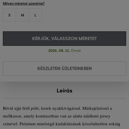
Milyen méretet szeretne?
S
M
L
KÉRJÜK, VÁLASSZON MÉRETET
2026. 08. 11.
Önnél
KÉSZLETEN ÜZLETEINKBEN
Leírás
Rövid ujjú férfi póló, kerek nyakkivágással. Márkajelzéssel a
mellkason, amely kontrasztban van az alatta található jersey
színével. Prémium minőségű kialakításának köszönhetően sokáig