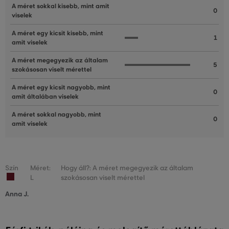
A méret sokkal kisebb, mint amit
0
viselek
A méret egy kicsit kisebb, mint
1
amit viselek
A méret megegyezik az általam
5
szokásosan viselt mérettel
A méret egy kicsit nagyobb, mint
0
amit általában viselek
A méret sokkal nagyobb, mint
0
amit viselek
Szín
Méret:
Hogy áll?: A méret megegyezik az általam
L
szokásosan viselt mérettel
Anna J.