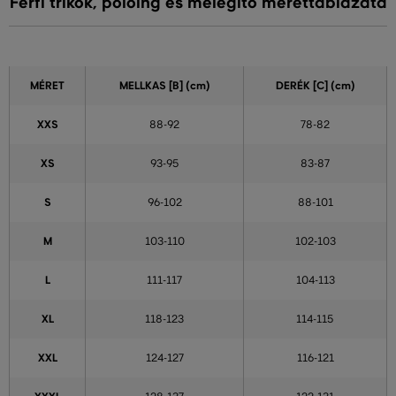
Férfi trikók, pólóing és melegítő mérettáblázata
MÉRET
MELLKAS
[B] (cm)
DERÉK
[C] (cm)
XXS
88-92
78-82
XS
93-95
83-87
S
96-102
88-101
M
103-110
102-103
L
111-117
104-113
XL
118-123
114-115
XXL
124-127
116-121