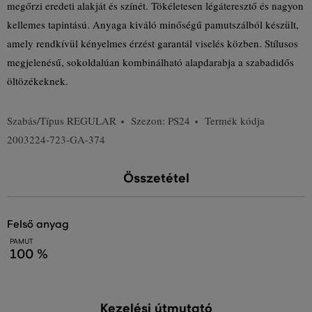
megőrzi eredeti alakját és színét. Tökéletesen légáteresztő és nagyon
kellemes tapintású. Anyaga kiváló minőségű pamutszálból készült,
amely rendkívül kényelmes érzést garantál viselés közben. Stílusos
megjelenésű, sokoldalúan kombinálható alapdarabja a szabadidős
öltözékeknek.
Szabás/Típus
REGULAR
Szezon: PS24
Termék kódja
2003224-723-GA-374
Összetétel
felső anyag
PAMUT
100 %
Kezelési útmutató