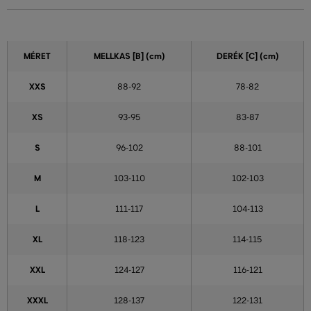
MÉRET
MELLKAS
[B] (cm)
DERÉK
[C] (cm)
XXS
88-92
78-82
XS
93-95
83-87
S
96-102
88-101
M
103-110
102-103
L
111-117
104-113
XL
118-123
114-115
XXL
124-127
116-121
XXXL
128-137
122-131