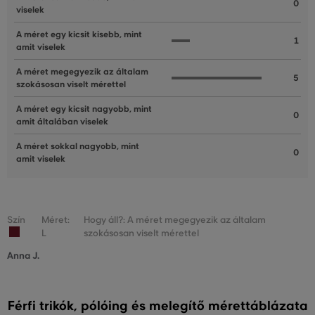
0
viselek
A méret egy kicsit kisebb, mint
1
amit viselek
A méret megegyezik az általam
5
szokásosan viselt mérettel
A méret egy kicsit nagyobb, mint
0
amit általában viselek
A méret sokkal nagyobb, mint
0
amit viselek
Szín
Méret:
Hogy áll?: A méret megegyezik az általam
L
szokásosan viselt mérettel
Anna J.
Férfi trikók, pólóing és melegítő mérettáblázata