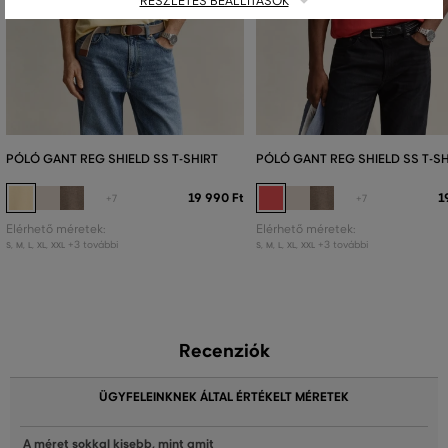
RÉSZLETES BEÁLLÍTÁSOK
PÓLÓ GANT REG SHIELD SS T-SHIRT
PÓLÓ GANT REG SHIELD SS T-SH
19 990 Ft
1
+7
+7
Elérhető méretek:
Elérhető méretek:
+3 további
+3 további
S
,
M
,
L
,
XL
,
XXL
S
,
M
,
L
,
XL
,
XXL
Recenziók
ÜGYFELEINKNEK ÁLTAL ÉRTÉKELT MÉRETEK
A méret sokkal kisebb, mint amit