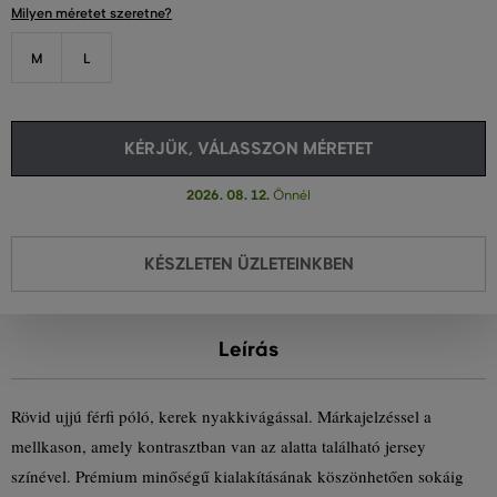
Milyen méretet szeretne?
M
L
KÉRJÜK, VÁLASSZON MÉRETET
2026. 08. 12.
Önnél
KÉSZLETEN ÜZLETEINKBEN
Leírás
Rövid ujjú férfi póló, kerek nyakkivágással. Márkajelzéssel a
mellkason, amely kontrasztban van az alatta található jersey
színével. Prémium minőségű kialakításának köszönhetően sokáig