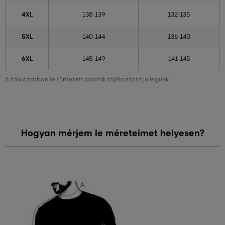
4XL
138-139
132-135
5XL
140-144
136-140
6XL
145-149
141-145
A táblázatban feltüntetett adatok tájékoztató jellegűek
Hogyan mérjem le méreteimet helyesen?