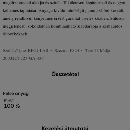
megőrzi eredeti alakját és színét. Tökéletesen légáteresztő és nagyon
kellemes tapintású. Anyaga kiváló minőségű pamutszálból készült,
amely rendkívül kényelmes érzést garantál viselés közben. Stílusos
megjelenésű, sokoldalúan kombinálható alapdarabja a szabadidős
öltözékeknek.
Szabás/Típus
REGULAR
Szezon: PS24
Termék kódja
2003224-723-GA-433
Összetétel
felső anyag
PAMUT
100 %
Kezelési útmutató