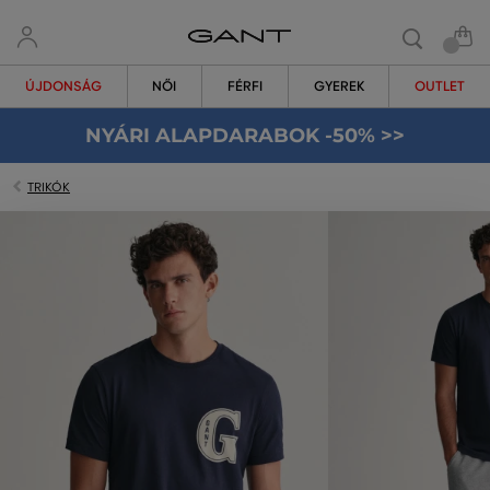
ÚJDONSÁG
NŐI
FÉRFI
GYEREK
OUTLET
NYÁRI ALAPDARABOK -50% >>
TRIKÓK