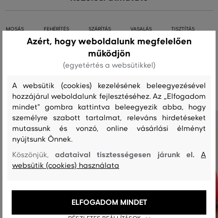
MOSÁS
FEHÉRÍTÉS
SZÁRÍTÁS
VASALÁS
TISZTÍTÁS
Azért, hogy weboldalunk megfelelően
működjön
(egyetértés a websütikkel)
Ajánlott termékek
A websütik (cookies) kezelésének beleegyezésével
hozzájárul weboldalunk fejlesztéséhez. Az „Elfogadom
mindet" gombra kattintva beleegyezik abba, hogy
személyre szabott tartalmat, releváns hirdetéseket
mutassunk és vonzó, online vásárlási élményt
nyújtsunk Önnek.
adataival tisztességesen járunk el.
Köszönjük,
A
websütik (cookies) használata
ELFOGADOM MINDET