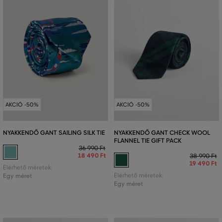
AKCIÓ -50%
AKCIÓ -50%
NYAKKENDŐ GANT SAILING SILK TIE
NYAKKENDŐ GANT CHECK WOOL
FLANNEL TIE GIFT PACK
36 990 Ft
18 490 Ft
38 990 Ft
19 490 Ft
Elérhető méretek:
Egy méret
Elérhető méretek:
Egy méret