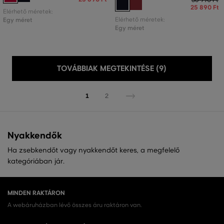
25 890 Ft
Elérhető méretek:
Egy méret
Elérhető méretek:
Egy méret
TOVÁBBIAK MEGTEKINTÉSE (9)
1
2
Nyakkendők
Ha zsebkendőt vagy nyakkendőt keres, a megfelelő
kategóriában jár.
MINDEN RAKTÁRON
A webáruházban lévő összes áru raktáron van.