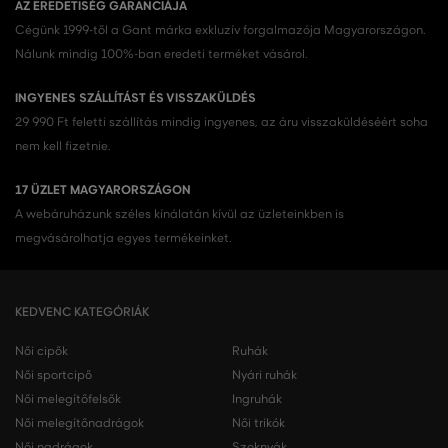
AZ EREDETISÉG GARANCIÁJA
Cégünk 1999-től a Gant márka exkluzív forgalmazója Magyarországon.
Nálunk mindig 100%-ban eredeti terméket vásárol.
INGYENES SZÁLLÍTÁST ÉS VISSZAKÜLDÉS
29 990 Ft feletti szállítás mindig ingyenes, az áru visszaküldéséért soha
nem kell fizetnie.
17 ÜZLET MAGYARORSZÁGON
A webáruházunk széles kínálatán kívül az üzleteinkben is
megvásárolhatja egyes termékeinket.
KEDVENC KATEGÓRIÁK
Női cipők
Ruhák
Női sportcipő
Nyári ruhák
Női melegítőfelsők
Ingruhák
Női melegítőnadrágok
Női trikók
Női nadrágok
Szoknyák