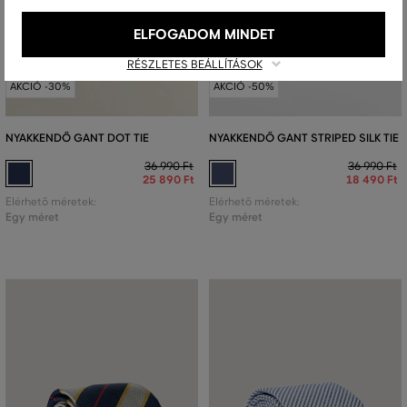
ELFOGADOM MINDET
RÉSZLETES BEÁLLÍTÁSOK
AKCIÓ -30%
AKCIÓ -50%
NYAKKENDŐ GANT DOT TIE
NYAKKENDŐ GANT STRIPED SILK TIE
36 990 Ft
36 990 Ft
25 890 Ft
18 490 Ft
Elérhető méretek:
Elérhető méretek:
Egy méret
Egy méret