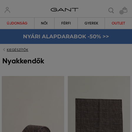
ÚJDONSÁG
NŐI
FÉRFI
GYEREK
OUTLET
NYÁRI ALAPDARABOK -50% >>
KIEGÉSZÍTŐK
Nyakkendők