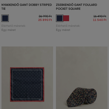
NYAKKENDŐ GANT DOBBY STRIPED
ZSEBKENDŐ GANT FOULARD
TIE
POCKET SQUARE
36 990 Ft
16 490 Ft
25 890 Ft
11 540 Ft
Elérhető méretek:
Elérhető méretek:
Egy méret
Egy méret