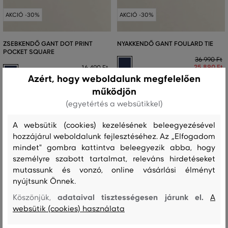
AKCIÓ -30%
AKCIÓ -30%
ZSEBKENDŐ GANT DOT PRINT
NYAKKENDŐ GANT FOULARD TIE
POCKET SQUARE
36 990 Ft
25 890 Ft
16 490 Ft
11 540 Ft
Azért, hogy weboldalunk megfelelően
Elérhető méretek:
Elérhető méretek:
Egy méret
működjön
Egy méret
(egyetértés a websütikkel)
A websütik (cookies) kezelésének beleegyezésével
hozzájárul weboldalunk fejlesztéséhez. Az „Elfogadom
mindet" gombra kattintva beleegyezik abba, hogy
személyre szabott tartalmat, releváns hirdetéseket
mutassunk és vonzó, online vásárlási élményt
nyújtsunk Önnek.
adataival tisztességesen járunk el.
Köszönjük,
A
websütik (cookies) használata