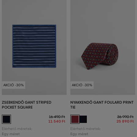
AKCIÓ -30%
AKCIÓ -30%
ZSEBKENDŐ GANT STRIPED
NYAKKENDŐ GANT FOULARD PRINT
POCKET SQUARE
TIE
16 490 Ft
36 990 Ft
11 540 Ft
25 890 Ft
Elérhető méretek:
Elérhető méretek:
Egy méret
Egy méret