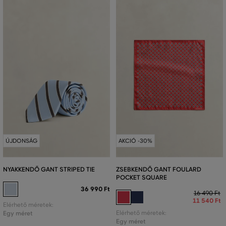
ÚJDONSÁG
AKCIÓ -30%
NYAKKENDŐ GANT STRIPED TIE
ZSEBKENDŐ GANT FOULARD
POCKET SQUARE
36 990 Ft
16 490 Ft
11 540 Ft
Elérhető méretek:
Egy méret
Elérhető méretek:
Egy méret