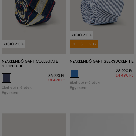
AKCIÓ -50%
AKCIÓ -50%
UTOLSÓ ESÉLY
NYAKKENDŐ GANT COLLEGIATE
NYAKKENDŐ GANT SEERSUCKER TIE
STRIPED TIE
28 990 Ft
14 490 Ft
36 990 Ft
18 490 Ft
Elérhető méretek:
Elérhető méretek:
Egy méret
Egy méret