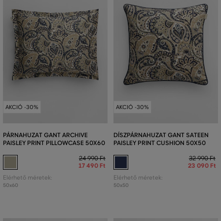
AKCIÓ -30%
AKCIÓ -30%
PÁRNAHUZAT GANT ARCHIVE
DÍSZPÁRNAHUZAT GANT SATEEN
PAISLEY PRINT PILLOWCASE 50X60
PAISLEY PRINT CUSHION 50X50
24 990 Ft
32 990 Ft
17 490 Ft
23 090 Ft
Elérhető méretek:
Elérhető méretek:
50x60
50x50