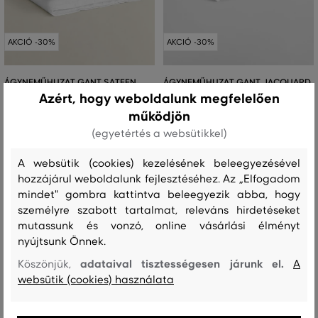
AKCIÓ -30%
AKCIÓ -30%
ÁGYNEMŰHUZAT GANT SATEEN
ÁGYNEMŰHUZAT GANT JACQUARD
SINGLE DUVET 140X200
MONOGRAM SINGLE DUVET
Azért, hogy weboldalunk megfelelően
140X200
működjön
63 990 Ft
44 790 Ft
79 990 Ft
(egyetértés a websütikkel)
55 990 Ft
Elérhető méretek:
140x200
Elérhető méretek:
A websütik (cookies) kezelésének beleegyezésével
140x200
hozzájárul weboldalunk fejlesztéséhez. Az „Elfogadom
mindet" gombra kattintva beleegyezik abba, hogy
személyre szabott tartalmat, releváns hirdetéseket
mutassunk és vonzó, online vásárlási élményt
nyújtsunk Önnek.
adataival tisztességesen járunk el.
Köszönjük,
A
websütik (cookies) használata