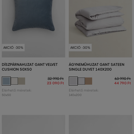
AKCIÓ -30%
AKCIÓ -30%
DÍSZPÁRNAHUZAT GANT VELVET
ÁGYNEMŰHUZAT GANT SATEEN
CUSHION 50X50
SINGLE DUVET 140X200
32 990 Ft
63 990 Ft
23 090 Ft
44 790 Ft
Elérhető méretek:
Elérhető méretek:
50x50
140x200