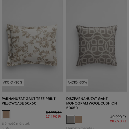
AKCIÓ -30%
AKCIÓ -30%
PÁRNAHUZAT GANT TREE PRINT
DÍSZPÁRNAHUZAT GANT
PILLOWCASE 50X60
MONOGRAM WOOL CUSHION
50X50
24 990 Ft
17 490 Ft
40 990 Ft
28 690 Ft
Elérhető méretek:
50x60
Elérhető méretek: