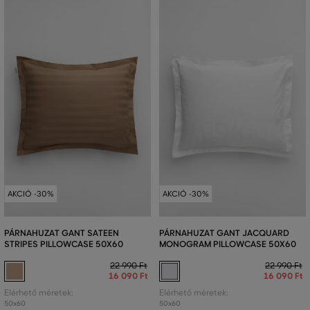
AKCIÓ -30%
AKCIÓ -30%
PÁRNAHUZAT GANT SATEEN
PÁRNAHUZAT GANT JACQUARD
STRIPES PILLOWCASE 50X60
MONOGRAM PILLOWCASE 50X60
22 990 Ft
22 990 Ft
16 090 Ft
16 090 Ft
Elérhető méretek:
Elérhető méretek:
50x60
50x60