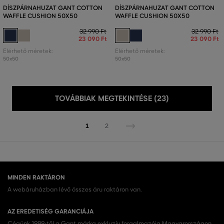
DÍSZPÁRNAHUZAT GANT COTTON
DÍSZPÁRNAHUZAT GANT COTTON
WAFFLE CUSHION 50X50
WAFFLE CUSHION 50X50
32 990 Ft
32 990 Ft
23 090 Ft
23 090 Ft
Elérhető méretek:
Elérhető méretek:
50x50
50x50
TOVÁBBIAK MEGTEKINTÉSE (23)
1
2
MINDEN RAKTÁRON
A webáruházban lévő összes áru raktáron van.
AZ EREDETISÉG GARANCIÁJA
Cégünk 1999-től a Gant márka exkluzív forgalmazója Magyarországon.