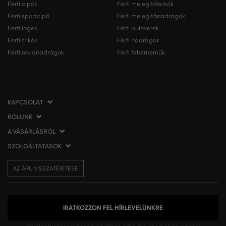
Férfi cipők
Férfi melegítőfelsők
Férfi sportcipő
Férfi melegítőnadrágok
Férfi ingek
Férfi pulóverek
Férfi trikók
Férfi nadrágok
Férfi rövidnadrágok
Férfi fehérneműk
KAPCSOLAT
RÓLUNK
VERMONT Services Slovakia s. r. o.
Vlčie hrdlo 53
A VÁSÁRLÁSRÓL
Cégünkről
821 07 Bratislava
Elérhetőség
SZOLGÁLTATASOK
A vásárlás menete
Szlovákia
VERMONT üzleteink
Általános szerződési feltételek
Szállítás és fizetés
tel.:
06 1 901 1901
Affiliate
AZ ÁRU VISSZATÉRÍTÉSE
Az áru visszatérítése/visszáru
Ajándékutalványok
info@eshopgant.hu
Sajtó
Panaszok
VERMONT Club
A sütik (cookies) használata
Személyes adatok kezelése
IRATKOZZON FEL HÍRLEVELÜNKRE