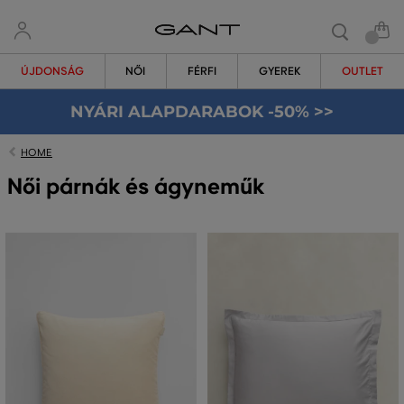
ÚJDONSÁG
NŐI
FÉRFI
GYEREK
OUTLET
NYÁRI ALAPDARABOK -50% >>
HOME
Női párnák és ágyneműk