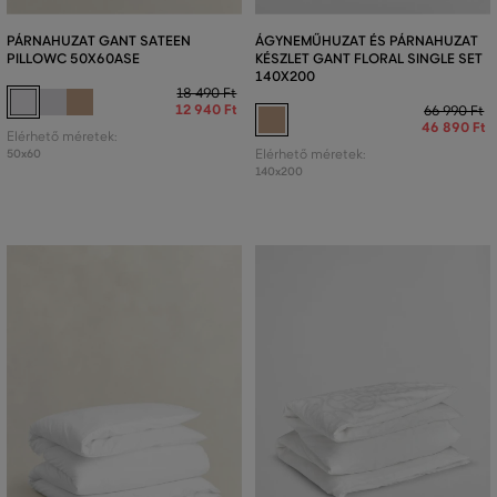
PÁRNAHUZAT GANT SATEEN
ÁGYNEMŰHUZAT ÉS PÁRNAHUZAT
PILLOWC 50X60ASE
KÉSZLET GANT FLORAL SINGLE SET
140X200
18 490 Ft
12 940 Ft
66 990 Ft
46 890 Ft
Elérhető méretek:
50x60
Elérhető méretek:
140x200