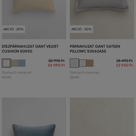
AKCIÓ -30%
AKCIÓ -30%
DÍSZPÁRNAHUZAT GANT VELVET
PÁRNAHUZAT GANT SATEEN
CUSHION 50X50
PILLOWC 50X60ASE
32 990 Ft
18 490 Ft
23 090 Ft
12 940 Ft
Elérhető méretek:
Elérhető méretek:
50x50
50x60