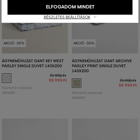
ELFOGADOM MINDET
RÉSZLETES BEÁLLÍTÁSOK
AKCIÓ -30%
AKCIÓ -30%
ÁGYNEMŰHUZAT GANT KEY WEST
ÁGYNEMŰHUZAT GANT ARCHIVE
PAISLEY SINGLE DUVET 140X200
PAISLEY PRINT SINGLE DUVET
140X200
79 990 Ft
55 990 Ft
79 990 Ft
55 990 Ft
Elérhető méretek:
140x200
Elérhető méretek:
140x200