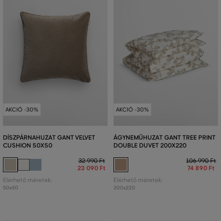
AKCIÓ -30%
AKCIÓ -30%
DÍSZPÁRNAHUZAT GANT VELVET
ÁGYNEMŰHUZAT GANT TREE PRINT
CUSHION 50X50
DOUBLE DUVET 200X220
32 990 Ft
106 990 Ft
23 090 Ft
74 890 Ft
Elérhető méretek:
Elérhető méretek:
50x50
200x220