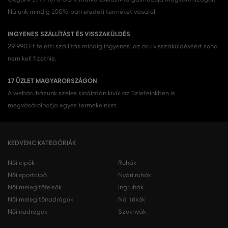
Nálunk mindig 100%-ban eredeti terméket vásárol.
INGYENES SZÁLLÍTÁST ÉS VISSZAKÜLDÉS
29 990 Ft feletti szállítás mindig ingyenes, az áru visszaküldéséért soha
nem kell fizetnie.
17 ÜZLET MAGYARORSZÁGON
A webáruházunk széles kínálatán kívül az üzleteinkben is
megvásárolhatja egyes termékeinket.
KEDVENC KATEGÓRIÁK
Női cipők
Ruhák
Női sportcipő
Nyári ruhák
Női melegítőfelsők
Ingruhák
Női melegítőnadrágok
Női trikók
Női nadrágok
Szoknyák