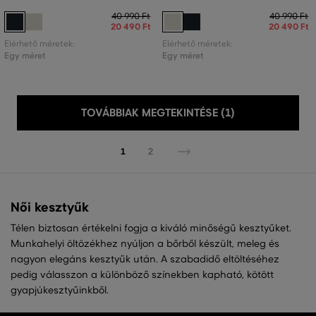
40 990 Ft
40 990 Ft
20 490 Ft
20 490 Ft
Elérhető méretek:
Elérhető méretek:
Egy méret
Egy méret
TOVÁBBIAK MEGTEKINTÉSE (1)
1
2
Női kesztyűk
Télen biztosan értékelni fogja a kiváló minőségű kesztyűket.
Munkahelyi öltözékhez nyúljon a bőrből készült, meleg és
nagyon elegáns kesztyűk után. A szabadidő eltöltéséhez
pedig válasszon a különböző színekben kapható, kötött
gyapjúkesztyűinkből.