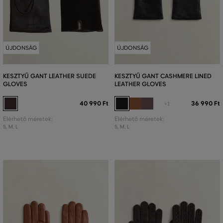
ÚJDONSÁG
ÚJDONSÁG
KESZTYŰ GANT LEATHER SUEDE
KESZTYŰ GANT CASHMERE LINED
GLOVES
LEATHER GLOVES
40 990 Ft
36 990 Ft
+1
Elérhető méretek:
Elérhető méretek:
S
,
M
,
L
S
,
M
,
L