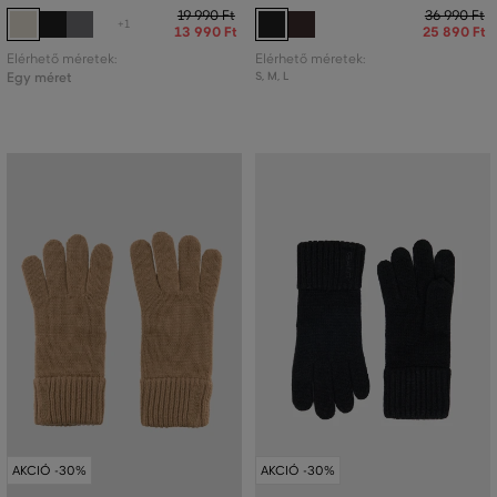
19 990 Ft
36 990 Ft
+1
13 990 Ft
25 890 Ft
Elérhető méretek:
Elérhető méretek:
Egy méret
S
,
M
,
L
AKCIÓ -30%
AKCIÓ -30%