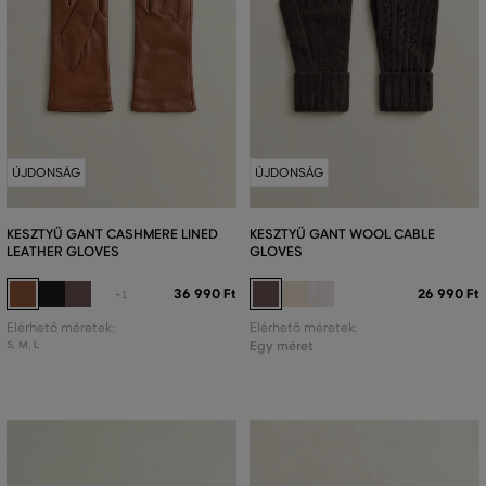
ÚJDONSÁG
ÚJDONSÁG
KESZTYŰ GANT CASHMERE LINED
KESZTYŰ GANT WOOL CABLE
LEATHER GLOVES
GLOVES
36 990 Ft
26 990 Ft
+1
Elérhető méretek:
Elérhető méretek:
S
,
M
,
L
Egy méret