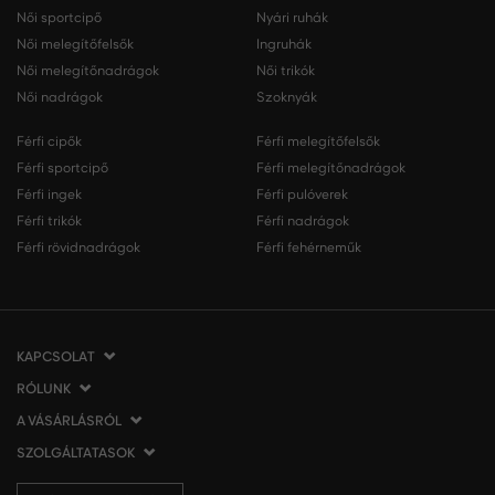
Női sportcipő
Nyári ruhák
Női melegítőfelsők
Ingruhák
Női melegítőnadrágok
Női trikók
Női nadrágok
Szoknyák
Férfi cipők
Férfi melegítőfelsők
Férfi sportcipő
Férfi melegítőnadrágok
Férfi ingek
Férfi pulóverek
Férfi trikók
Férfi nadrágok
Férfi rövidnadrágok
Férfi fehérneműk
KAPCSOLAT
RÓLUNK
VERMONT Services Slovakia s. r. o.
Vlčie hrdlo 53
A VÁSÁRLÁSRÓL
Cégünkről
821 07 Bratislava
Elérhetőség
SZOLGÁLTATASOK
A vásárlás menete
Szlovákia
VERMONT üzleteink
Általános szerződési feltételek
Szállítás és fizetés
tel.:
06 1 901 1901