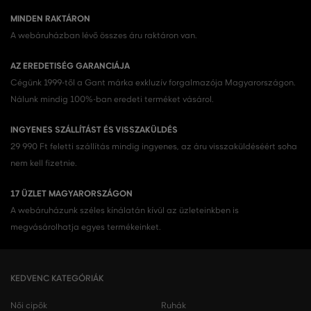
MINDEN RAKTÁRON
A webáruházban lévő összes áru raktáron van.
AZ EREDETISÉG GARANCIÁJA
Cégünk 1999-től a Gant márka exkluzív forgalmazója Magyarországon.
Nálunk mindig 100%-ban eredeti terméket vásárol.
INGYENES SZÁLLÍTÁST ÉS VISSZAKÜLDÉS
29 990 Ft feletti szállítás mindig ingyenes, az áru visszaküldéséért soha
nem kell fizetnie.
17 ÜZLET MAGYARORSZÁGON
A webáruházunk széles kínálatán kívül az üzleteinkben is
megvásárolhatja egyes termékeinket.
KEDVENC KATEGÓRIÁK
Női cipők
Ruhák