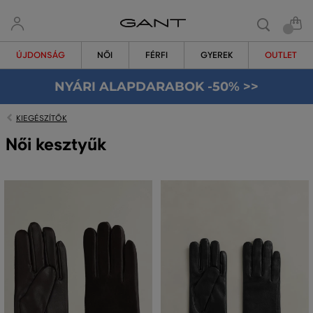
ÚJDONSÁG
NŐI
FÉRFI
GYEREK
OUTLET
NYÁRI ALAPDARABOK -50% >>
KIEGÉSZÍTŐK
Női kesztyűk