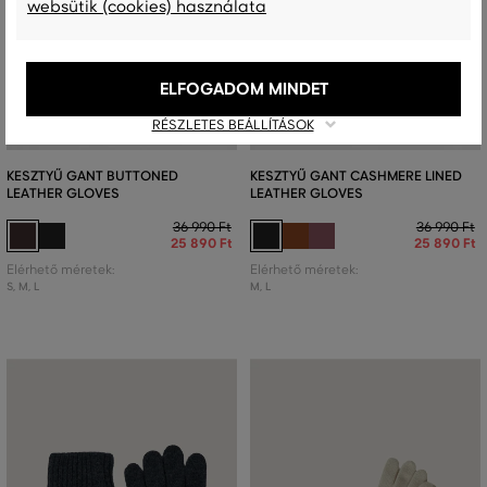
websütik (cookies) használata
ELFOGADOM MINDET
AKCIÓ -30%
AKCIÓ -30%
RÉSZLETES BEÁLLÍTÁSOK
KESZTYŰ GANT BUTTONED
KESZTYŰ GANT CASHMERE LINED
LEATHER GLOVES
LEATHER GLOVES
36 990 Ft
36 990 Ft
25 890 Ft
25 890 Ft
Elérhető méretek:
Elérhető méretek:
S
,
M
,
L
M
,
L