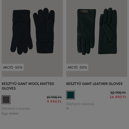
AKCIÓ -50%
AKCIÓ -50%
KESZTYŰ GANT WOOL KNITTED
KESZTYŰ GANT LEATHER GLOVES
GLOVES
32 990 Ft
16 490 Ft
19 990 Ft
9 990 Ft
Elérhető méretek:
Elérhető méretek:
M
Egy méret