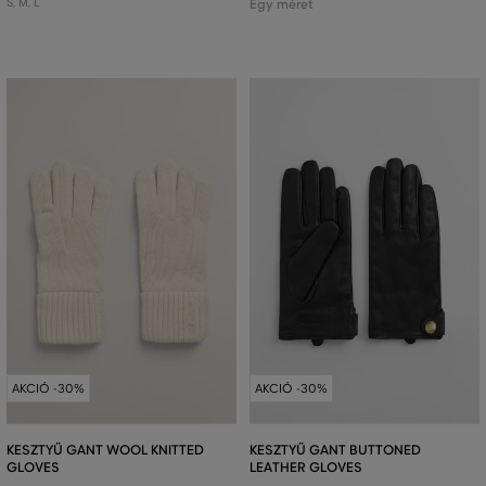
S
,
M
,
L
Egy méret
AKCIÓ -30%
AKCIÓ -30%
KESZTYŰ GANT WOOL KNITTED
KESZTYŰ GANT BUTTONED
GLOVES
LEATHER GLOVES