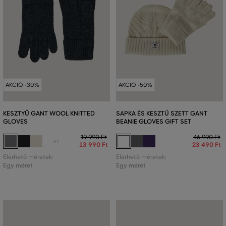
AKCIÓ -30%
AKCIÓ -50%
KESZTYŰ GANT WOOL KNITTED
SAPKA ÉS KESZTŰ SZETT GANT
GLOVES
BEANIE GLOVES GIFT SET
19 990 Ft
46 990 Ft
+1
13 990 Ft
23 490 Ft
Elérhető méretek:
Elérhető méretek:
Egy méret
Egy méret