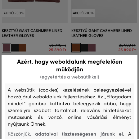
AKCIÓ -30%
AKCIÓ -30%
KESZTYŰ GANT CASHMERE LINED
KESZTYŰ GANT CASHMERE LINED
LEATHER GLOVES
LEATHER GLOVES
36 990 Ft
36 990 Ft
25 890 Ft
25 890 Ft
Elérhető méretek:
Elérhető méretek:
Azért, hogy weboldalunk megfelelően
S
,
M
,
L
S
,
M
,
L
működjön
(egyetértés a websütikkel)
A websütik (cookies) kezelésének beleegyezésével
hozzájárul weboldalunk fejlesztéséhez. Az „Elfogadom
mindet" gombra kattintva beleegyezik abba, hogy
személyre szabott tartalmat, releváns hirdetéseket
mutassunk és vonzó, online vásárlási élményt
nyújtsunk Önnek.
adataival tisztességesen járunk el.
Köszönjük,
A