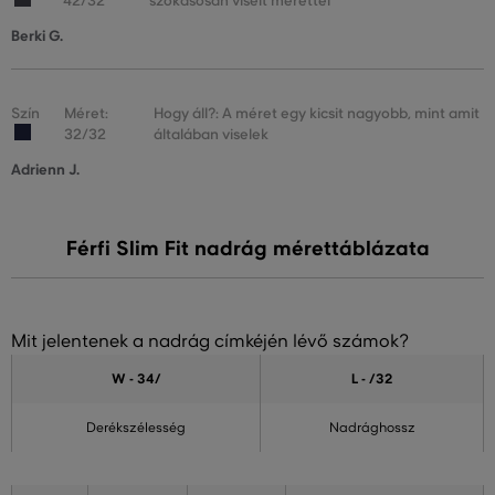
42/32
szokásosan viselt mérettel
Berki G.
Szín
Méret:
Hogy áll?: A méret egy kicsit nagyobb, mint amit
32/32
általában viselek
Adrienn J.
Férfi Slim Fit nadrág mérettáblázata
Mit jelentenek a nadrág címkéjén lévő számok?
W - 34
/
L - /32
Derékszélesség
Nadrághossz