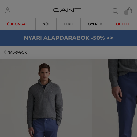
ÚJDONSÁG
NŐI
FÉRFI
GYEREK
OUTLET
NYÁRI ALAPDARABOK -50% >>
NADRÁGOK