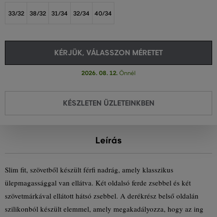
33/32
38/32
31/34
32/34
40/34
KÉRJÜK, VÁLASSZON MÉRETET
2026. 08. 12.
Önnél
KÉSZLETEN ÜZLETEINKBEN
Leírás
Slim fit, szövetből készült férfi nadrág, amely klasszikus
ülepmagassággal van ellátva. Két oldalsó ferde zsebbel és két
szövetmárkával ellátott hátsó zsebbel. A derékrész belső oldalán
szilikonból készült elemmel, amely megakadályozza, hogy az ing