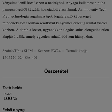
kényelmetlenül kicsússzon a nadrágból. Anyaga kellemesen puha
pamutszövetből készült, hozzáadott elasztánnal. Az innovatív Tech
Prep technológia rugalmasságot, légáteresztő képességet
mindenekelőtt azonban rendkívül kényelmes érzést garantál viselés
közben. A darab a lezser, ugyanakkor elegáns stílus elengedhetetlen
alapjává válik, amely egyetlen ruhatárból sem hiányozhat.
Szabás/Típus
SLIM
Szezon: FW24
Termék kódja
1505220-624-GA-401
Összetétel
zseb bélés
PAMUT
100 %
felső anyag