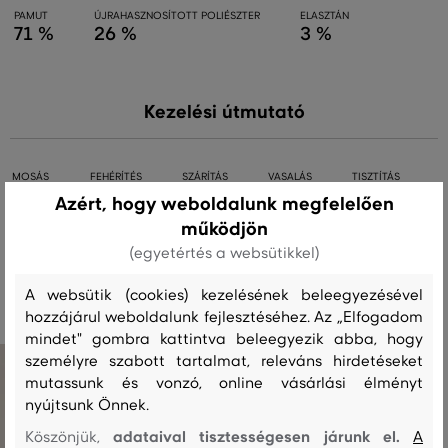
PAMUT
ÚJRAHASZNOSÍTOTT POLIÉSZTER
ELASZTÁN
71 %
26 %
3 %
Kezelési útmutató
MOSÁS
FEHÉRÍTÉS
SZÁRÍTÁS
VASALÁS
TISZTÍTÁS
Azért, hogy weboldalunk megfelelően
működjön
(egyetértés a websütikkel)
Ajánlott termékek
A websütik (cookies) kezelésének beleegyezésével
hozzájárul weboldalunk fejlesztéséhez. Az „Elfogadom
mindet" gombra kattintva beleegyezik abba, hogy
személyre szabott tartalmat, releváns hirdetéseket
mutassunk és vonzó, online vásárlási élményt
nyújtsunk Önnek.
adataival tisztességesen járunk el.
Köszönjük,
A