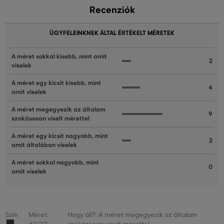
Recenziók
ÜGYFELEINKNEK ÁLTAL ÉRTÉKELT MÉRETEK
A méret sokkal kisebb, mint amit
2
viselek
A méret egy kicsit kisebb, mint
4
amit viselek
A méret megegyezik az általam
9
szokásosan viselt mérettel
A méret egy kicsit nagyobb, mint
2
amit általában viselek
A méret sokkal nagyobb, mint
0
amit viselek
Szín
Méret:
Hogy áll?: A méret megegyezik az általam