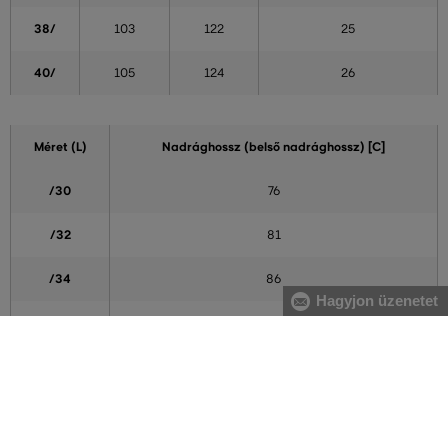
38/
103
122
25
40/
105
124
26
Méret (L)
Nadrághossz (belső nadrághossz) [C]
/30
76
/32
81
/34
86
Hagyjon üzenetet
/36
91
A táblázatban feltüntetett adatok tájékoztató jellegűek