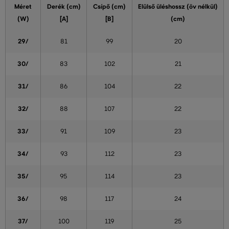
Méret
Derék (cm)
Csípő (cm)
Elülső üléshossz (öv nélkül)
(W)
[A]
[B]
(cm)
29/
81
99
20
30/
83
102
21
31/
86
104
22
32/
88
107
22
33/
91
109
23
34/
93
112
23
35/
95
114
23
36/
98
117
24
37/
100
119
25