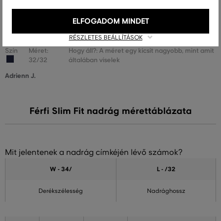
42/32
szokásosan viselt mérettel
Berki G.
ELFOGADOM MINDET
RÉSZLETES BEÁLLÍTÁSOK
Szín
Méret:
Hogy áll?: A méret egy kicsit nagyobb, mint amit
32/32
általában viselek
Adrienn J.
Férfi Slim Fit nadrág mérettáblázata
Mit jelentenek a nadrág címkéjén lévő számok?
W - 34
/
L - /32
Derékszélesség
Nadrághossz