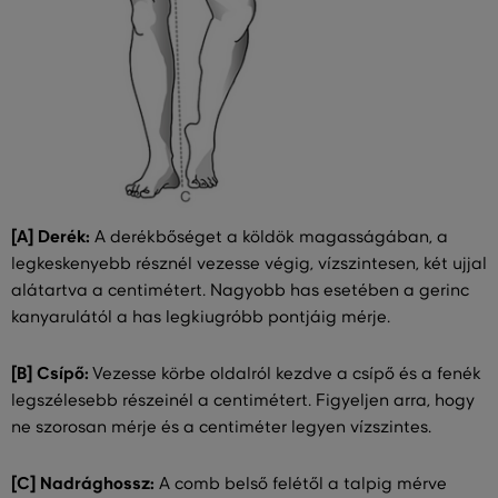
[A] Derék:
A derékbőséget a köldök magasságában, a
legkeskenyebb résznél vezesse végig, vízszintesen, két ujjal
alátartva a centimétert. Nagyobb has esetében a gerinc
kanyarulától a has legkiugróbb pontjáig mérje.
[B] Csípő:
Vezesse körbe oldalról kezdve a csípő és a fenék
legszélesebb részeinél a centimétert. Figyeljen arra, hogy
ne szorosan mérje és a centiméter legyen vízszintes.
[C] Nadrághossz:
A comb belső felétől a talpig mérve