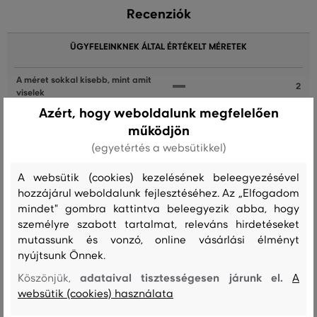
Recenziók
ÜGYFELEINKNEK ÁLTAL ÉRTÉKELT MÉRETEK
A méret sokkal kisebb, mint amit
2
viselek
Azért, hogy weboldalunk megfelelően
A méret egy kicsit kisebb, mint
4
működjön
amit viselek
(egyetértés a websütikkel)
A méret megegyezik az általam
9
szokásosan viselt mérettel
A websütik (cookies) kezelésének beleegyezésével
hozzájárul weboldalunk fejlesztéséhez. Az „Elfogadom
A méret egy kicsit nagyobb, mint
2
amit általában viselek
mindet" gombra kattintva beleegyezik abba, hogy
személyre szabott tartalmat, releváns hirdetéseket
A méret sokkal nagyobb, mint
0
mutassunk és vonzó, online vásárlási élményt
amit viselek
nyújtsunk Önnek.
adataival tisztességesen járunk el.
Köszönjük,
A
websütik (cookies) használata
Szín
Méret:
Hogy áll?: A méret megegyezik az általam