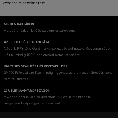
vezesse a centimétert.
MINDEN RAKTÁRON
A webáruházban lévő összes áru raktáron van.
AZ EREDETISÉG GARANCIÁJA
Cégünk 1999-től a Gant márka exkluzív forgalmazója Magyarországon.
Nálunk mindig 100%-ban eredeti terméket vásárol.
INGYENES SZÁLLÍTÁST ÉS VISSZAKÜLDÉS
29 990 Ft feletti szállítás mindig ingyenes, az áru visszaküldéséért soha
nem kell fizetnie.
17 ÜZLET MAGYARORSZÁGON
A webáruházunk széles kínálatán kívül az üzleteinkben is
megvásárolhatja egyes termékeinket.