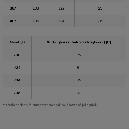
38/
103
122
25
40/
105
124
26
Méret (L)
Nadrághossz (belső nadrághossz) [C]
/30
76
/32
81
/34
86
/36
91
A táblázatban feltüntetett adatok tájékoztató jellegűek