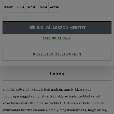
38/32
30/34
32/34
33/34
42/34
KÉRJÜK, VÁLASSZON MÉRETET
2026. 08. 12.
Önnél
KÉSZLETEN ÜZLETEINKBEN
Leírás
Slim fit, szövetből készült férfi nadrág, amely klasszikus
ülepmagassággal van ellátva. Két oldalsó ferde zsebbel és két
szövetmárkával ellátott hátsó zsebbel. A derékrész belső oldalán
szilikonból készült elemmel, amely megakadályozza, hogy az ing