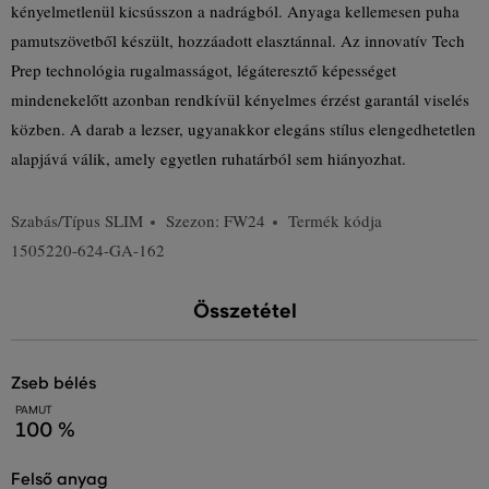
kényelmetlenül kicsússzon a nadrágból. Anyaga kellemesen puha
pamutszövetből készült, hozzáadott elasztánnal. Az innovatív Tech
Prep technológia rugalmasságot, légáteresztő képességet
mindenekelőtt azonban rendkívül kényelmes érzést garantál viselés
közben. A darab a lezser, ugyanakkor elegáns stílus elengedhetetlen
alapjává válik, amely egyetlen ruhatárból sem hiányozhat.
Szabás/Típus
SLIM
Szezon: FW24
Termék kódja
1505220-624-GA-162
Összetétel
zseb bélés
PAMUT
100 %
felső anyag