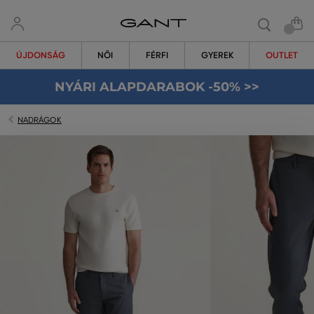
ÚJDONSÁG
NŐI
FÉRFI
GYEREK
OUTLET
NYÁRI ALAPDARABOK -50% >>
NADRÁGOK