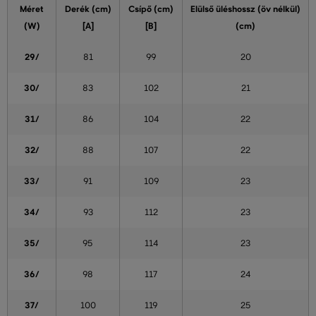
Méret
Derék (cm)
Csípő (cm)
Elülső üléshossz (öv nélkül)
(W)
[A]
[B]
(cm)
29/
81
99
20
30/
83
102
21
31/
86
104
22
32/
88
107
22
33/
91
109
23
34/
93
112
23
35/
95
114
23
36/
98
117
24
37/
100
119
25