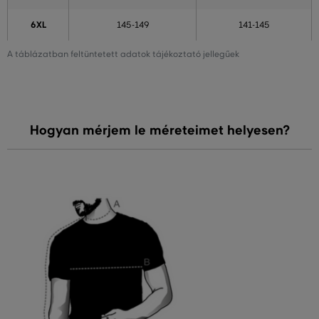
6XL
145-149
141-145
A táblázatban feltüntetett adatok tájékoztató jellegűek
Hogyan mérjem le méreteimet helyesen?