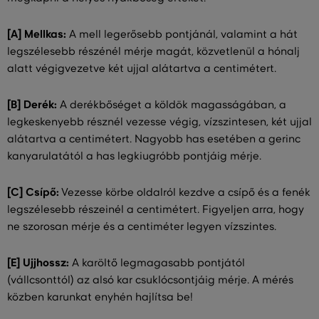
[A] Mellkas:
A mell legerősebb pontjánál, valamint a hát
legszélesebb részénél mérje magát, közvetlenül a hónalj
alatt végigvezetve két ujjal alátartva a centimétert.
[B] Derék:
A derékbőséget a köldök magasságában, a
legkeskenyebb résznél vezesse végig, vízszintesen, két ujjal
alátartva a centimétert. Nagyobb has esetében a gerinc
kanyarulatától a has legkiugróbb pontjáig mérje.
[C] Csípő:
Vezesse körbe oldalról kezdve a csípő és a fenék
legszélesebb részeinél a centimétert. Figyeljen arra, hogy
ne szorosan mérje és a centiméter legyen vízszintes.
[E] Ujjhossz:
A karöltő legmagasabb pontjától
(vállcsonttól) az alsó kar csuklócsontjáig mérje. A mérés
közben karunkat enyhén hajlítsa be!