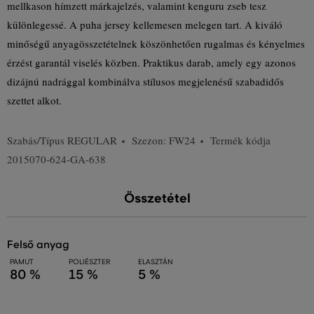
mellkason hímzett márkajelzés, valamint kenguru zseb tesz
különlegessé. A puha jersey kellemesen melegen tart. A kiváló
minőségű anyagösszetételnek köszönhetően rugalmas és kényelmes
érzést garantál viselés közben. Praktikus darab, amely egy azonos
dizájnú nadrággal kombinálva stílusos megjelenésű szabadidős
szettet alkot.
Szabás/Típus
REGULAR
Szezon: FW24
Termék kódja
2015070-624-GA-638
Összetétel
felső anyag
PAMUT
POLIÉSZTER
ELASZTÁN
80 %
15 %
5 %