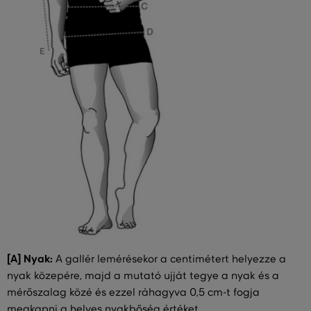
[A] Nyak:
A gallér lemérésekor a centimétert helyezze a
nyak közepére, majd a mutató ujját tegye a nyak és a
mérőszalag közé és ezzel ráhagyva 0,5 cm-t fogja
megkapni a helyes nyakbőség értéket.