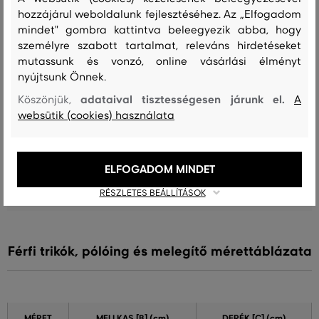
hozzájárul weboldalunk fejlesztéséhez. Az „Elfogadom
A méret sokkal kisebb, mint amit
mindet" gombra kattintva beleegyezik abba, hogy
0
viselek
személyre szabott tartalmat, releváns hirdetéseket
mutassunk és vonzó, online vásárlási élményt
A méret egy kicsit kisebb, mint
0
nyújtsunk Önnek.
amit viselek
adataival tisztességesen járunk el.
Köszönjük,
A
A méret megegyezik az általam
10
websütik (cookies) használata
szokásosan viselt mérettel
A méret egy kicsit nagyobb, mint
0
amit általában viselek
ELFOGADOM MINDET
A méret sokkal nagyobb, mint
0
amit viselek
RÉSZLETES BEÁLLÍTÁSOK
Férfi trikók, pólóing és melegítő mérettáblázata
MÉRET
MELLKAS
[B] (cm)
DERÉK
[C] (cm)