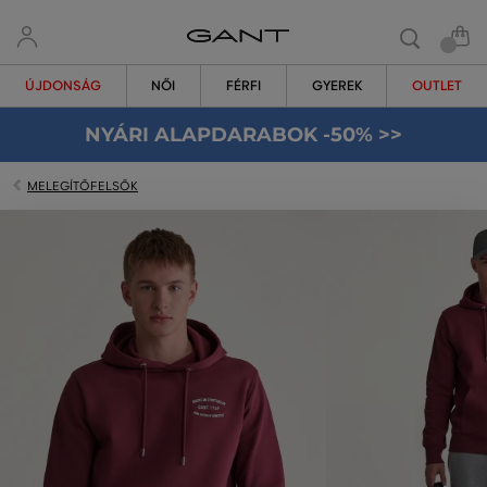
ÚJDONSÁG
NŐI
FÉRFI
GYEREK
OUTLET
NYÁRI ALAPDARABOK -50% >>
MELEGÍTŐFELSŐK