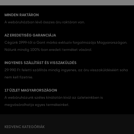
MINDEN RAKTÁRON
A webáruházban lévő összes áru raktáron van.
AZ EREDETISÉG GARANCIÁJA
Cégünk 1999-től a Gant márka exkluzív forgalmazója Magyarországon.
Nálunk mindig 100%-ban eredeti terméket vásárol.
INGYENES SZÁLLÍTÁST ÉS VISSZAKÜLDÉS
29 990 Ft feletti szállítás mindig ingyenes, az áru visszaküldéséért soha
nem kell fizetnie.
17 ÜZLET MAGYARORSZÁGON
A webáruházunk széles kínálatán kívül az üzleteinkben is
megvásárolhatja egyes termékeinket.
KEDVENC KATEGÓRIÁK