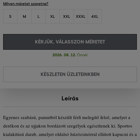
Milyen méretet szeretne?
S
M
L
XL
XXL
XXXL
4XL
KÉRJÜK, VÁLASSZON MÉRETET
2026. 08. 12.
Önnél
KÉSZLETEN ÜZLETEINKBEN
Leírás
Egyenes szabású, pamutból készült férfi melegítő felső, amelyet a
derékon és az ujjakon bordázott szegélyek egészítenek ki. Sportos
kialakítású darab, amelyet oldalsó húzózsinórral ellátott kapucni és a