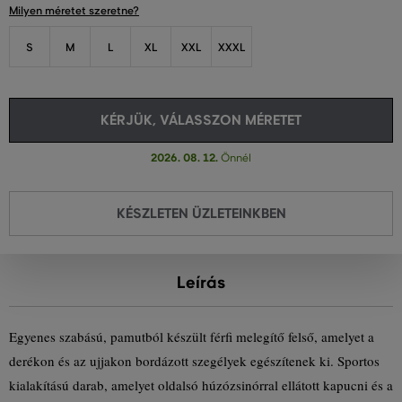
Milyen méretet szeretne?
S
M
L
XL
XXL
XXXL
KÉRJÜK, VÁLASSZON MÉRETET
2026. 08. 12.
Önnél
KÉSZLETEN ÜZLETEINKBEN
Leírás
Egyenes szabású, pamutból készült férfi melegítő felső, amelyet a
derékon és az ujjakon bordázott szegélyek egészítenek ki. Sportos
kialakítású darab, amelyet oldalsó húzózsinórral ellátott kapucni és a