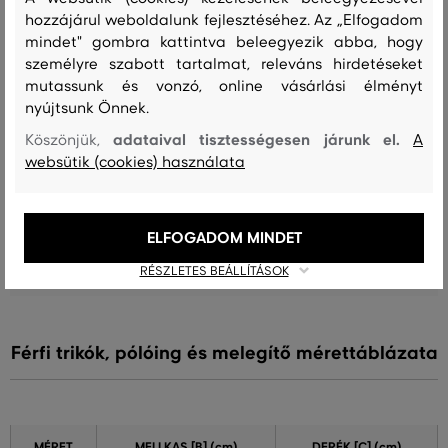
hozzájárul weboldalunk fejlesztéséhez. Az „Elfogadom
A méret sokkal kisebb, mint amit
mindet" gombra kattintva beleegyezik abba, hogy
0
viselek
személyre szabott tartalmat, releváns hirdetéseket
mutassunk és vonzó, online vásárlási élményt
A méret egy kicsit kisebb, mint
0
nyújtsunk Önnek.
amit viselek
adataival tisztességesen járunk el.
Köszönjük,
A
A méret megegyezik az általam
10
websütik (cookies) használata
szokásosan viselt mérettel
A méret egy kicsit nagyobb, mint
0
amit általában viselek
ELFOGADOM MINDET
A méret sokkal nagyobb, mint
0
amit viselek
RÉSZLETES BEÁLLÍTÁSOK
Férfi trikók, pólóing és melegítő mérettáblázata
MÉRET
MELLKAS
[B] (cm)
DERÉK
[C] (cm)