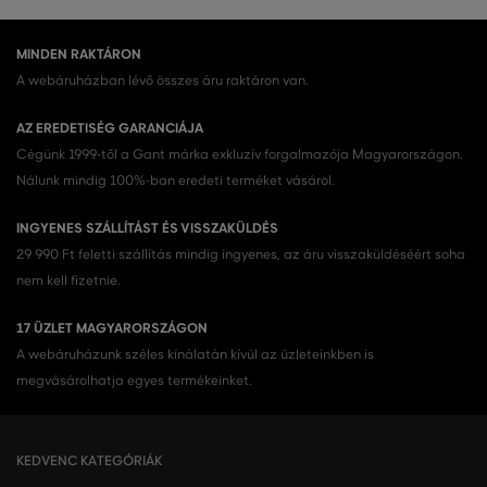
MINDEN RAKTÁRON
A webáruházban lévő összes áru raktáron van.
AZ EREDETISÉG GARANCIÁJA
Cégünk 1999-től a Gant márka exkluzív forgalmazója Magyarországon.
Nálunk mindig 100%-ban eredeti terméket vásárol.
INGYENES SZÁLLÍTÁST ÉS VISSZAKÜLDÉS
29 990 Ft feletti szállítás mindig ingyenes, az áru visszaküldéséért soha
nem kell fizetnie.
17 ÜZLET MAGYARORSZÁGON
A webáruházunk széles kínálatán kívül az üzleteinkben is
megvásárolhatja egyes termékeinket.
KEDVENC KATEGÓRIÁK