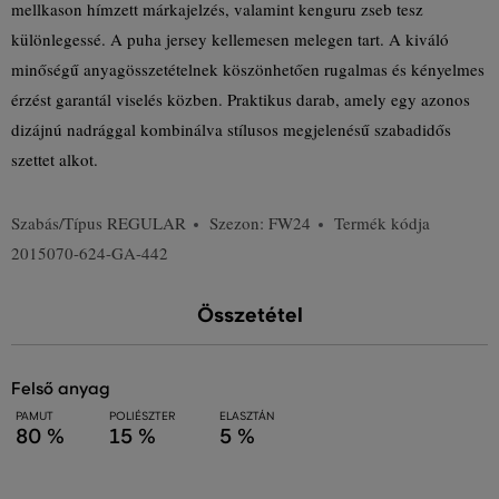
mellkason hímzett márkajelzés, valamint kenguru zseb tesz
különlegessé. A puha jersey kellemesen melegen tart. A kiváló
minőségű anyagösszetételnek köszönhetően rugalmas és kényelmes
érzést garantál viselés közben. Praktikus darab, amely egy azonos
dizájnú nadrággal kombinálva stílusos megjelenésű szabadidős
szettet alkot.
Szabás/Típus
REGULAR
Szezon: FW24
Termék kódja
2015070-624-GA-442
Összetétel
felső anyag
PAMUT
POLIÉSZTER
ELASZTÁN
80 %
15 %
5 %