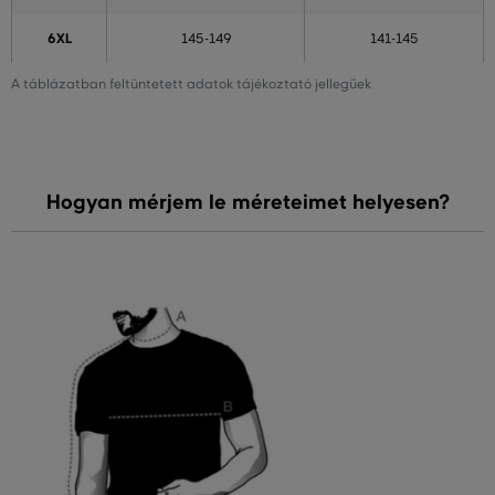
6XL
145-149
141-145
A táblázatban feltüntetett adatok tájékoztató jellegűek
Hogyan mérjem le méreteimet helyesen?