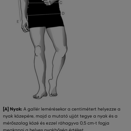
[A] Nyak:
A gallér lemérésekor a centimétert helyezze a
nyak közepére, majd a mutató ujját tegye a nyak és a
mérőszalag közé és ezzel ráhagyva 0,5 cm-t fogja
megkapni a helyes nyakbőség értéket.