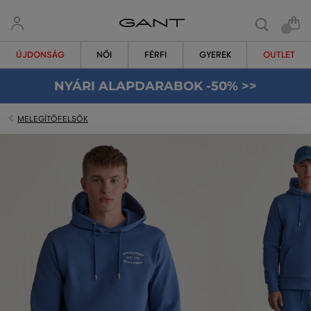
ÚJDONSÁG
NŐI
FÉRFI
GYEREK
OUTLET
NYÁRI ALAPDARABOK -50% >>
MELEGÍTŐFELSŐK