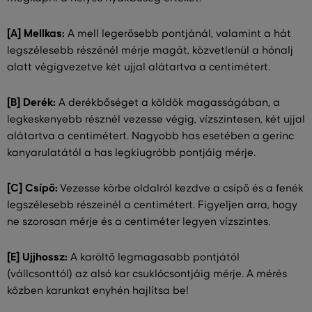
[A] Mellkas:
A mell legerősebb pontjánál, valamint a hát
legszélesebb részénél mérje magát, közvetlenül a hónalj
alatt végigvezetve két ujjal alátartva a centimétert.
[B] Derék:
A derékbőséget a köldök magasságában, a
legkeskenyebb résznél vezesse végig, vízszintesen, két ujjal
alátartva a centimétert. Nagyobb has esetében a gerinc
kanyarulatától a has legkiugróbb pontjáig mérje.
[C] Csípő:
Vezesse körbe oldalról kezdve a csípő és a fenék
legszélesebb részeinél a centimétert. Figyeljen arra, hogy
ne szorosan mérje és a centiméter legyen vízszintes.
[E] Ujjhossz:
A karöltő legmagasabb pontjától
(vállcsonttól) az alsó kar csuklócsontjáig mérje. A mérés
közben karunkat enyhén hajlítsa be!