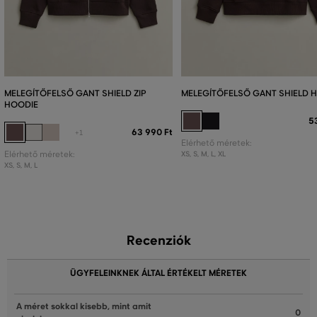
MELEGÍTŐFELSŐ GANT SHIELD ZIP
MELEGÍTŐFELSŐ GANT SHIELD 
HOODIE
5
63 990 Ft
+1
Elérhető méretek:
Elérhető méretek:
XS
,
S
,
M
,
L
,
XL
XS
,
S
,
M
,
L
Recenziók
ÜGYFELEINKNEK ÁLTAL ÉRTÉKELT MÉRETEK
A méret sokkal kisebb, mint amit
0