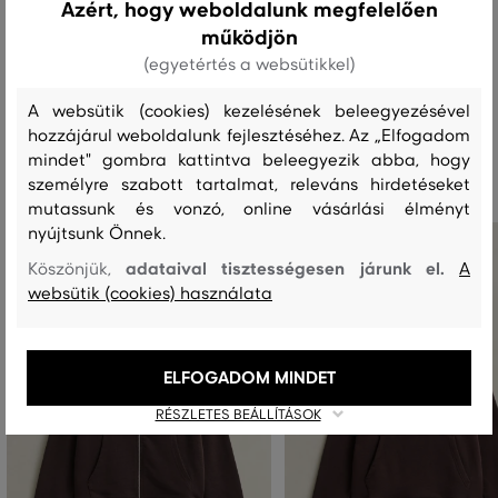
Azért, hogy weboldalunk megfelelően
működjön
MOSÁS
FEHÉRÍTÉS
SZÁRÍTÁS
VASALÁS
TISZTÍTÁS
(egyetértés a websütikkel)
A websütik (cookies) kezelésének beleegyezésével
hozzájárul weboldalunk fejlesztéséhez. Az „Elfogadom
Ajánlott termékek
mindet" gombra kattintva beleegyezik abba, hogy
személyre szabott tartalmat, releváns hirdetéseket
mutassunk és vonzó, online vásárlási élményt
nyújtsunk Önnek.
adataival tisztességesen járunk el.
Köszönjük,
A
websütik (cookies) használata
ELFOGADOM MINDET
RÉSZLETES BEÁLLÍTÁSOK