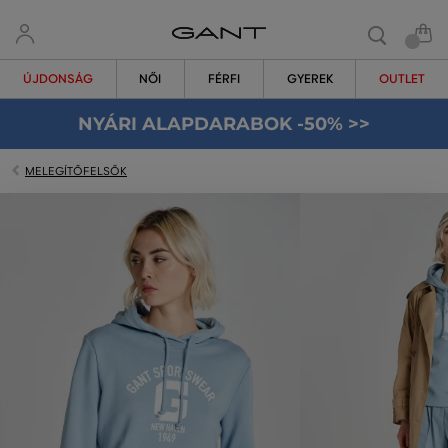
ÚJDONSÁG
NŐI
FÉRFI
GYEREK
OUTLET
NYÁRI ALAPDARABOK -50% >>
MELEGÍTŐFELSŐK