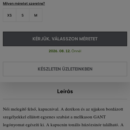
Milyen méretet szeretne?
XS
S
M
KÉRJÜK, VÁLASSZON MÉRETET
2026. 08. 12.
Önnél
KÉSZLETEN ÜZLETEINKBEN
Leírás
Női melegítő felső, kapucnival. A derékon és az ujjakon bordázott
szegélyekkel ellátott egyenes szabást a mellkason GANT
logónyomat egészíti ki. A kapucnin tonális húzózsinór található. A