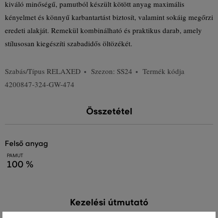
kiváló minőségű, pamutból készült kötött anyag maximális
kényelmet és könnyű karbantartást biztosít, valamint sokáig megőrzi
eredeti alakját. Remekül kombinálható és praktikus darab, amely
stílusosan kiegészíti szabadidős öltözékét.
Szabás/Típus
RELAXED
Szezon: SS24
Termék kódja
4200847-324-GW-474
Összetétel
felső anyag
PAMUT
100 %
Kezelési útmutató