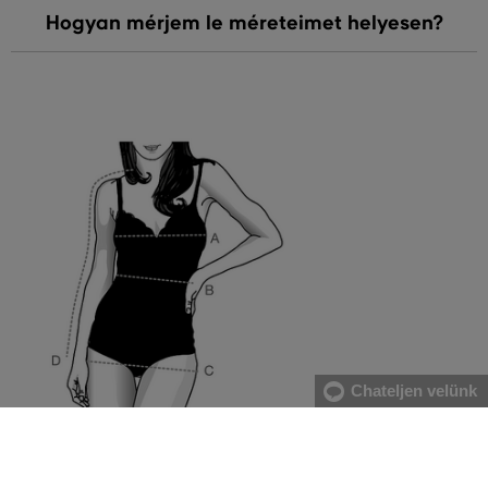
Hogyan mérjem le méreteimet helyesen?
Chateljen velünk