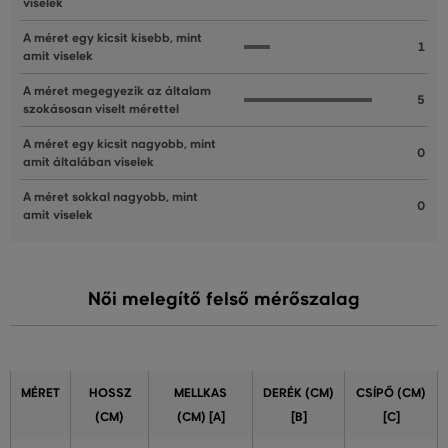
viselek
A méret egy kicsit kisebb, mint
1
amit viselek
A méret megegyezik az általam
5
szokásosan viselt mérettel
A méret egy kicsit nagyobb, mint
0
amit általában viselek
A méret sokkal nagyobb, mint
0
amit viselek
Női melegítő felső mérőszalag
MÉRET
HOSSZ
MELLKAS
DERÉK (CM)
CSÍPŐ (CM)
(CM)
(CM) [A]
[B]
[C]