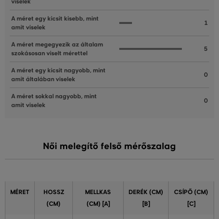
viselek
A méret egy kicsit kisebb, mint
1
amit viselek
A méret megegyezik az általam
5
szokásosan viselt mérettel
A méret egy kicsit nagyobb, mint
0
amit általában viselek
A méret sokkal nagyobb, mint
0
amit viselek
Női melegítő felső mérőszalag
MÉRET
HOSSZ
MELLKAS
DERÉK (CM)
CSÍPŐ (CM)
(CM)
(CM) [A]
[B]
[C]