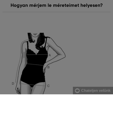
Hogyan mérjem le méreteimet helyesen?
Chateljen velünk