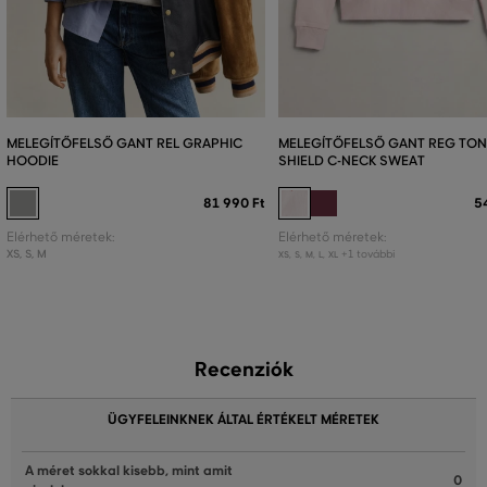
MELEGÍTŐFELSŐ GANT REL GRAPHIC
MELEGÍTŐFELSŐ GANT REG TON
HOODIE
SHIELD C-NECK SWEAT
81 990 Ft
5
Elérhető méretek:
Elérhető méretek:
XS
,
S
,
M
+1 további
XS
,
S
,
M
,
L
,
XL
Recenziók
ÜGYFELEINKNEK ÁLTAL ÉRTÉKELT MÉRETEK
A méret sokkal kisebb, mint amit
0