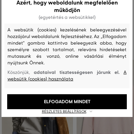
Azért, hogy weboldalunk megfelelően
működjön
MOSÁS
FEHÉRÍTÉS
SZÁRÍTÁS
VASALÁS
TISZTÍTÁS
(egyetértés a websütikkel)
A websütik (cookies) kezelésének beleegyezésével
hozzájárul weboldalunk fejlesztéséhez. Az „Elfogadom
Ajánlott termékek
mindet" gombra kattintva beleegyezik abba, hogy
személyre szabott tartalmat, releváns hirdetéseket
mutassunk és vonzó, online vásárlási élményt
nyújtsunk Önnek.
adataival tisztességesen járunk el.
Köszönjük,
A
websütik (cookies) használata
ELFOGADOM MINDET
RÉSZLETES BEÁLLÍTÁSOK