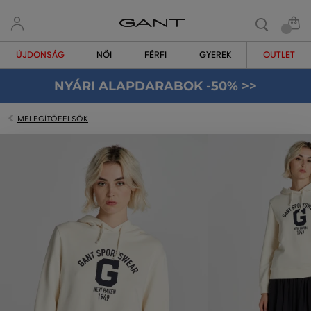
ÚJDONSÁG
NŐI
FÉRFI
GYEREK
OUTLET
NYÁRI ALAPDARABOK -50% >>
MELEGÍTŐFELSŐK