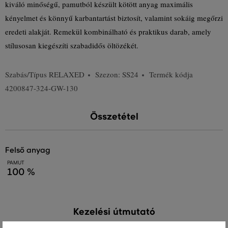
kiváló minőségű, pamutból készült kötött anyag maximális
kényelmet és könnyű karbantartást biztosít, valamint sokáig megőrzi
eredeti alakját. Remekül kombinálható és praktikus darab, amely
stílusosan kiegészíti szabadidős öltözékét.
Szabás/Típus
RELAXED
Szezon: SS24
Termék kódja
4200847-324-GW-130
Összetétel
felső anyag
PAMUT
100 %
Kezelési útmutató