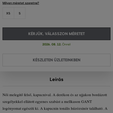
Milyen méretet szeretne?
XS
S
KÉRJÜK, VÁLASSZON MÉRETET
2026. 08. 12.
Önnél
KÉSZLETEN ÜZLETEINKBEN
Leírás
Női melegítő felső, kapucnival. A derékon és az ujjakon bordázott
szegélyekkel ellátott egyenes szabást a mellkason GANT
logónyomat egészíti ki. A kapucnin tonális húzózsinór található. A