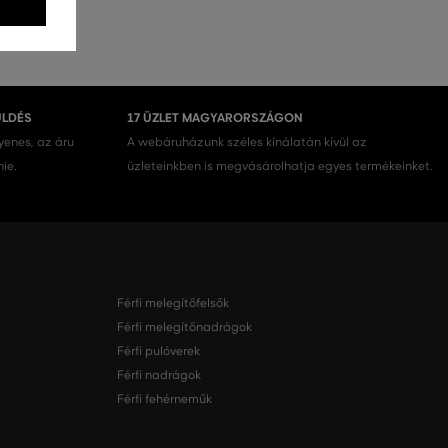
ÜLDÉS
17 ÜZLET MAGYARORSZÁGON
gyenes, az áru
A webáruházunk széles kínálatán kívül az
nie.
üzleteinkben is megvásárolhatja egyes termékeinket.
Férfi melegítőfelsők
Férfi melegítőnadrágok
Férfi pulóverek
Férfi nadrágok
Férfi fehérneműk