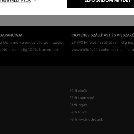
ELFOGADOM MINDET
TES BEÁLLÍTÁSOK
 GARANCIÁJA
INGYENES SZÁLLÍTÁST ÉS VISSZAK
 a Gant márka exkluzív forgalmazója
29 990 Ft feletti szállítás mindig in
 Nálunk mindig 100%-ban eredeti
visszaküldéséért soha nem kell fizet
.
Férfi cipők
Férfi sportcipő
Férfi ingek
Férfi trikók
Férfi rövidnadrágok