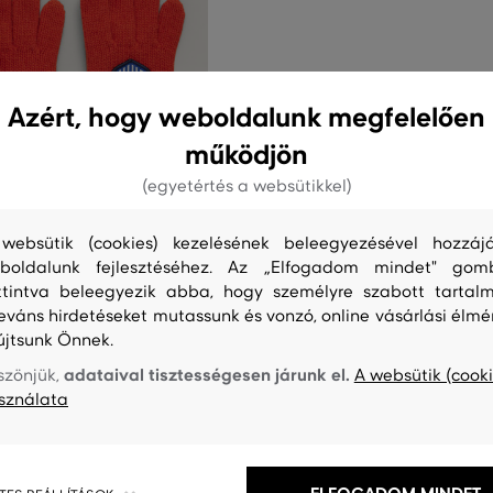
Azért, hogy weboldalunk megfelelően
működjön
(egyetértés a websütikkel)
websütik (cookies) kezelésének beleegyezésével hozzájá
0%
boldalunk fejlesztéséhez. Az „Elfogadom mindet" gom
ttintva beleegyezik abba, hogy személyre szabott tartalm
leváns hirdetéseket mutassunk és vonzó, online vásárlási élmé
GANT ALPINE BADGE KNIT
újtsunk Önnek.
17 490 Ft
adataival tisztességesen járunk el.
szönjük,
A websütik (cooki
8 740 Ft
sználata
éretek: