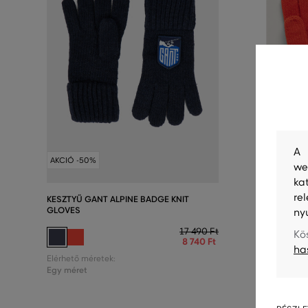
A 
AKCIÓ -50%
AKCIÓ -5
we
ka
re
KESZTYŰ GANT ALPINE BADGE KNIT
KESZTYŰ 
GLOVES
GLOVES
ny
17 490 Ft
Kö
8 740 Ft
ha
Elérhető méretek:
Elérhető m
Egy méret
Egy méret