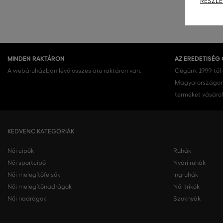
RÉSZLE
MINDEN RAKTÁRON
AZ EREDETISÉG
A webáruházban lévő összes áru raktáron van.
Cégünk 1999-től
Magyarországon.
terméket vásárol
KEDVENC KATEGÓRIÁK
Női cipők
Ruhák
Női sportcipő
Nyári ruhák
Női melegítőfelsők
Ingruhák
Női melegítőnadrágok
Női trikók
Női nadrágok
Szoknyák