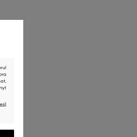
rul
bra
at,
nyt
es)